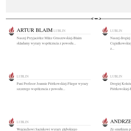
ARTUR BLAIM
LUBLIN
LUBLIN
Naszej Przyjaciółce Miłce Gruszewskiej-Blaim
Naszej drogiej
składamy wyrazy współczucia z powodu...
Cegiełkowskie
z...
LUBLIN
LUBLIN
Pani Profesor Joannie Piórkowskiej-Flieger wyrazy
Drogiej Koleża
szczerego współczucia z powodu...
Piórkowskiej-F
ANDRZE
LUBLIN
Wojciechowi Saciukowi wyrazy głębokiego
Ze smutkiem p