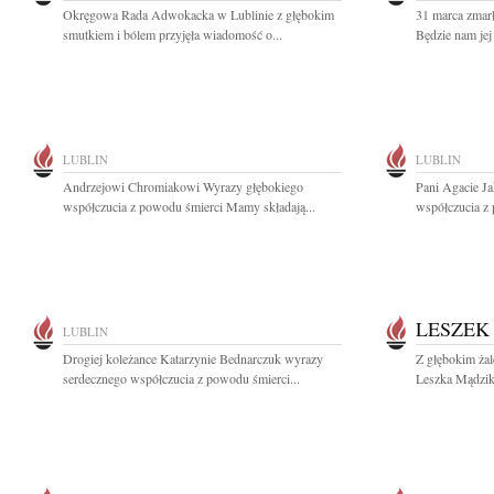
Okręgowa Rada Adwokacka w Lublinie z głębokim
31 marca zmarł
smutkiem i bólem przyjęła wiadomość o...
Będzie nam jej
LUBLIN
LUBLIN
Andrzejowi Chromiakowi Wyrazy głębokiego
Pani Agacie Ja
współczucia z powodu śmierci Mamy składają...
współczucia z
LESZEK
LUBLIN
Drogiej koleżance Katarzynie Bednarczuk wyrazy
Z głębokim ża
serdecznego współczucia z powodu śmierci...
Leszka Mądzika