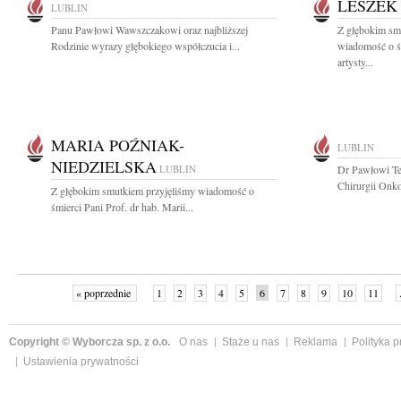
LESZEK
LUBLIN
Panu Pawłowi Wawszczakowi oraz najbliższej
Z głębokim smu
Rodzinie wyrazy głębokiego współczucia i...
wiadomość o ś
artysty...
MARIA POŹNIAK-
LUBLIN
NIEDZIELSKA
LUBLIN
Dr Pawłowi Te
Chirurgii Onko
Z głębokim smutkiem przyjęliśmy wiadomość o
śmierci Pani Prof. dr hab. Marii...
« poprzednie
1
2
3
4
5
6
7
8
9
10
11
Copyright © Wyborcza sp. z o.o.
O nas
Staże u nas
Reklama
Polityka 
Ustawienia prywatności