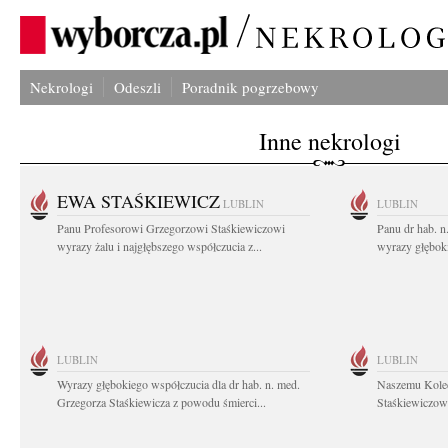
Nekrologi
Odeszli
Poradnik pogrzebowy
Inne nekrologi
EWA STAŚKIEWICZ
LUBLIN
LUBLIN
Panu Profesorowi Grzegorzowi Staśkiewiczowi
Panu dr hab. 
wyrazy żalu i najgłębszego współczucia z...
wyrazy głębok
LUBLIN
LUBLIN
Wyrazy głębokiego współczucia dla dr hab. n. med.
Naszemu Koled
Grzegorza Staśkiewicza z powodu śmierci...
Staśkiewiczowi