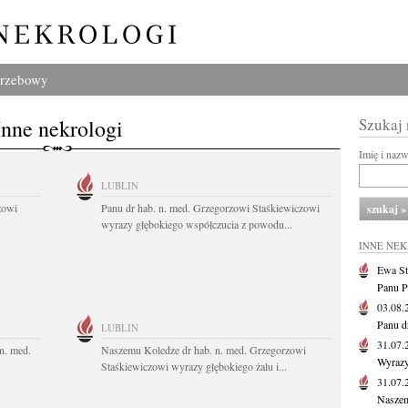
grzebowy
Inne nekrologi
Szukaj
Imię i naz
LUBLIN
zowi
Panu dr hab. n. med. Grzegorzowi Staśkiewiczowi
wyrazy głębokiego współczucia z powodu...
INNE NE
Ewa St
Panu P
03.08
Panu d
LUBLIN
31.07
n. med.
Naszemu Koledze dr hab. n. med. Grzegorzowi
Wyrazy
Staśkiewiczowi wyrazy głębokiego żalu i...
31.07
Naszem