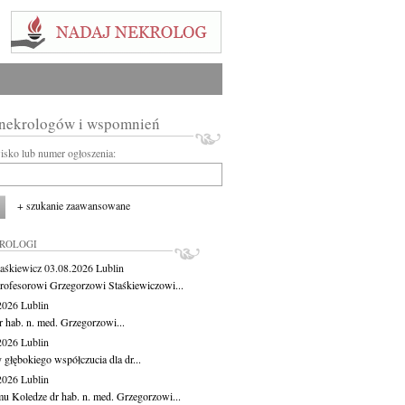
 nekrologów i wspomnień
wisko lub numer ogłoszenia:
+ szukanie zaawansowane
KROLOGI
aśkiewicz
03.08.2026
Lublin
rofesorowi Grzegorzowi Staśkiewiczowi...
.2026
Lublin
r hab. n. med. Grzegorzowi...
.2026
Lublin
 głębokiego współczucia dla dr...
.2026
Lublin
u Koledze dr hab. n. med. Grzegorzowi...