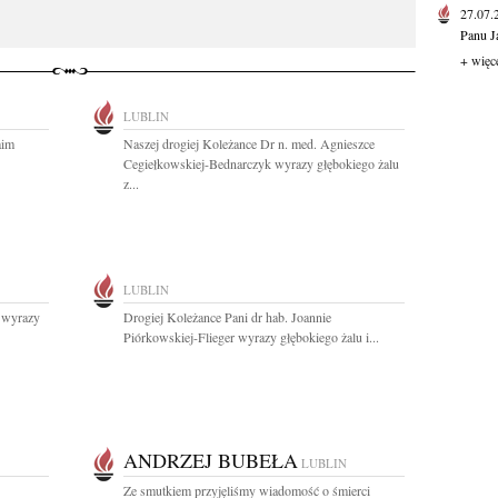
27.07
Panu J
+ więc
LUBLIN
aim
Naszej drogiej Koleżance Dr n. med. Agnieszce
Cegiełkowskiej-Bednarczyk wyrazy głębokiego żalu
z...
LUBLIN
r wyrazy
Drogiej Koleżance Pani dr hab. Joannie
Piórkowskiej-Flieger wyrazy głębokiego żalu i...
ANDRZEJ BUBEŁA
LUBLIN
Ze smutkiem przyjęliśmy wiadomość o śmierci