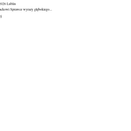
.2026
Lublin
ackowi Sprawce wyrazy głębokiego...
ej