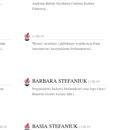
..
Andrzeja Bubeły Dyrektora Centrum Kultury
Filmowej...
LUBLIN
iału
Wyrazy szczerego i głębokiego współczucia Panu
...
Jarosławowi Jaczyńskiemu Prokuratorowi...
BARBARA STEFANIUK
LUBLIN
zne
Przyjacielowi Jackowi Stefaniukowi oraz Jego Ojcu i
.
Braciom szczere wyrazy żalu i...
BASIA STEFANIUK
BLIN
LUBLIN