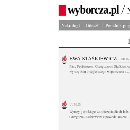
Nekrologi
Odeszli
Poradnik po
EWA STAŚKIEWICZ
LUBLIN
Panu Profesorowi Grzegorzowi Staśkiewic
wyrazy żalu i najgłębszego współczucia z...
LUBLIN
Wyrazy głębokiego współczucia dla dr hab. 
Grzegorza Staśkiewicza z powodu śmierci...