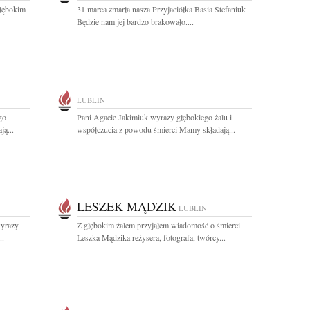
łębokim
31 marca zmarła nasza Przyjaciółka Basia Stefaniuk
Będzie nam jej bardzo brakowało....
LUBLIN
go
Pani Agacie Jakimiuk wyrazy głębokiego żalu i
ą...
współczucia z powodu śmierci Mamy składają...
LESZEK MĄDZIK
LUBLIN
wyrazy
Z głębokim żalem przyjąłem wiadomość o śmierci
..
Leszka Mądzika reżysera, fotografa, twórcy...