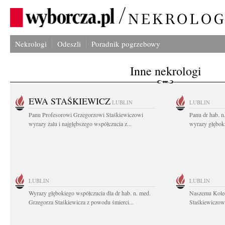
Nekrologi
Odeszli
Poradnik pogrzebowy
Inne nekrologi
EWA STAŚKIEWICZ
LUBLIN
LUBLIN
Panu Profesorowi Grzegorzowi Staśkiewiczowi
Panu dr hab. 
wyrazy żalu i najgłębszego współczucia z...
wyrazy głębok
LUBLIN
LUBLIN
Wyrazy głębokiego współczucia dla dr hab. n. med.
Naszemu Koled
Grzegorza Staśkiewicza z powodu śmierci...
Staśkiewiczowi