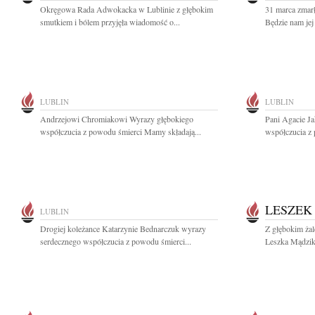
Okręgowa Rada Adwokacka w Lublinie z głębokim
31 marca zmarł
smutkiem i bólem przyjęła wiadomość o...
Będzie nam jej
LUBLIN
LUBLIN
Andrzejowi Chromiakowi Wyrazy głębokiego
Pani Agacie Ja
współczucia z powodu śmierci Mamy składają...
współczucia z
LESZEK
LUBLIN
Drogiej koleżance Katarzynie Bednarczuk wyrazy
Z głębokim ża
serdecznego współczucia z powodu śmierci...
Leszka Mądzika