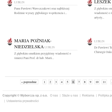
LESZEK
LUBLIN
Panu Pawłowi Wawszczakowi oraz najbliższej
Z głębokim smu
Rodzinie wyrazy głębokiego współczucia i...
wiadomość o ś
artysty...
MARIA POŹNIAK-
LUBLIN
NIEDZIELSKA
LUBLIN
Dr Pawłowi Te
Chirurgii Onko
Z głębokim smutkiem przyjęliśmy wiadomość o
śmierci Pani Prof. dr hab. Marii...
« poprzednie
1
2
3
4
5
6
7
8
9
10
11
Copyright © Wyborcza sp. z o.o.
O nas
Staże u nas
Reklama
Polityka 
Ustawienia prywatności