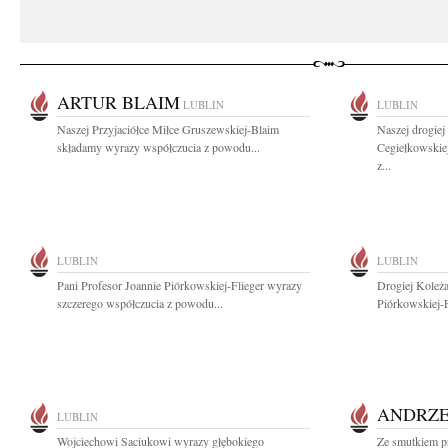
ARTUR BLAIM
LUBLIN
LUBLIN
Naszej Przyjaciółce Miłce Gruszewskiej-Blaim
Naszej drogiej
składamy wyrazy współczucia z powodu...
Cegiełkowskie
z...
LUBLIN
LUBLIN
Pani Profesor Joannie Piórkowskiej-Flieger wyrazy
Drogiej Koleża
szczerego współczucia z powodu...
Piórkowskiej-F
ANDRZE
LUBLIN
Wojciechowi Saciukowi wyrazy głębokiego
Ze smutkiem p