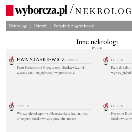
Nekrologi
Odeszli
Poradnik pogrzebowy
Inne nekrologi
EWA STAŚKIEWICZ
LUBLIN
LUBLIN
Panu Profesorowi Grzegorzowi Staśkiewiczowi
Panu dr hab. 
wyrazy żalu i najgłębszego współczucia z...
wyrazy głębok
LUBLIN
LUBLIN
Wyrazy głębokiego współczucia dla dr hab. n. med.
Naszemu Koled
Grzegorza Staśkiewicza z powodu śmierci...
Staśkiewiczowi