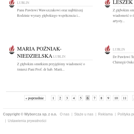
LESZEK
LUBLIN
Panu Pawłowi Wawszczakowi oraz najbliższej
Z głębokim smu
Rodzinie wyrazy głębokiego współczucia i...
wiadomość o ś
artysty...
MARIA POŹNIAK-
LUBLIN
NIEDZIELSKA
LUBLIN
Dr Pawłowi Te
Chirurgii Onko
Z głębokim smutkiem przyjęliśmy wiadomość o
śmierci Pani Prof. dr hab. Marii...
« poprzednie
1
2
3
4
5
6
7
8
9
10
11
Copyright © Wyborcza sp. z o.o.
O nas
Staże u nas
Reklama
Polityka 
Ustawienia prywatności