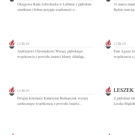
Okręgowa Rada Adwokacka w Lublinie z głębokim
31 marca zmarł
smutkiem i bólem przyjęła wiadomość o...
Będzie nam jej
LUBLIN
LUBLIN
Andrzejowi Chromiakowi Wyrazy głębokiego
Pani Agacie Ja
współczucia z powodu śmierci Mamy składają...
współczucia z
LESZEK
LUBLIN
Drogiej koleżance Katarzynie Bednarczuk wyrazy
Z głębokim ża
serdecznego współczucia z powodu śmierci...
Leszka Mądzika