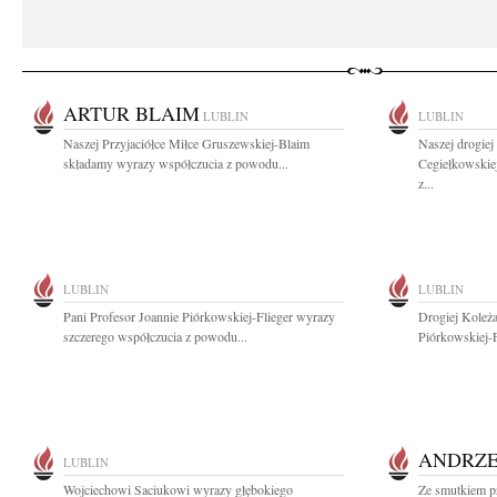
ARTUR BLAIM
LUBLIN
LUBLIN
Naszej Przyjaciółce Miłce Gruszewskiej-Blaim
Naszej drogiej
składamy wyrazy współczucia z powodu...
Cegiełkowskie
z...
LUBLIN
LUBLIN
Pani Profesor Joannie Piórkowskiej-Flieger wyrazy
Drogiej Koleża
szczerego współczucia z powodu...
Piórkowskiej-F
ANDRZE
LUBLIN
Wojciechowi Saciukowi wyrazy głębokiego
Ze smutkiem p