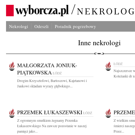
Nekrologi
Odeszli
Poradnik pogrzebowy
Inne nekrologi
MAŁGORZATA JONIUK-
ŁÓDŹ
Najszczersze w
PIĄTKOWSKA
ŁÓDŹ
Koleżanki dr n
Drogim Krzysztofowi, Bartoszowi, Kajetanowi i
Jankowi składam wyrazy głębokiego...
PRZEMEK ŁUKASZEWSKI
PRZEME
ŁÓDŹ
Z ogromnym smutkiem żegnamy Przemka
Z wielkim smu
Łukaszewskiego Na zawsze pozostanie w naszej
śmierci nasze
pamięci jako...
Przez...