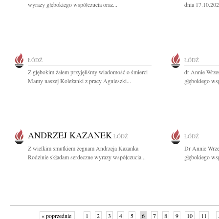
wyrazy głębokiego współczucia oraz...
dnia 17.10.202
ŁÓDŹ
ŁÓDŹ
Z głębokim żalem przyjęliśmy wiadomość o śmierci
dr Annie Wrze
Mamy naszej Koleżanki z pracy Agnieszki...
głębokiego wsp
ANDRZEJ KAZANEK
ŁÓDŹ
ŁÓDŹ
Z wielkim smutkiem żegnam Andrzeja Kazanka
Dr Annie Wrze
Rodzinie składam serdeczne wyrazy współczucia...
głębokiego wsp
« poprzednie
1
2
3
4
5
6
7
8
9
10
11