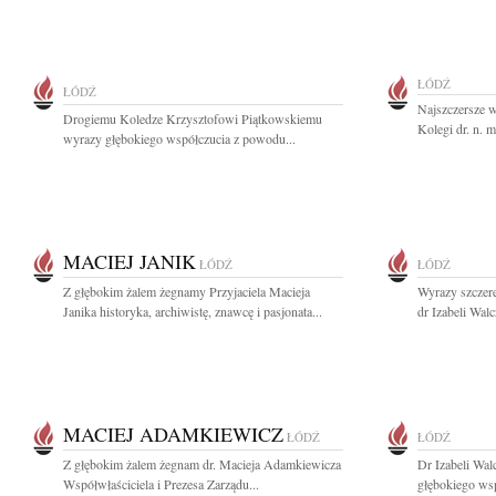
ŁÓDŹ
ŁÓDŹ
Najszczersze 
Drogiemu Koledze Krzysztofowi Piątkowskiemu
Kolegi dr. n. 
wyrazy głębokiego współczucia z powodu...
MACIEJ JANIK
ŁÓDŹ
ŁÓDŹ
Z głębokim żalem żegnamy Przyjaciela Macieja
Wyrazy szczere
Janika historyka, archiwistę, znawcę i pasjonata...
dr Izabeli Wal
MACIEJ ADAMKIEWICZ
ŁÓDŹ
ŁÓDŹ
Z głębokim żalem żegnam dr. Macieja Adamkiewicza
Dr Izabeli Wal
Współwłaściciela i Prezesa Zarządu...
głębokiego wsp