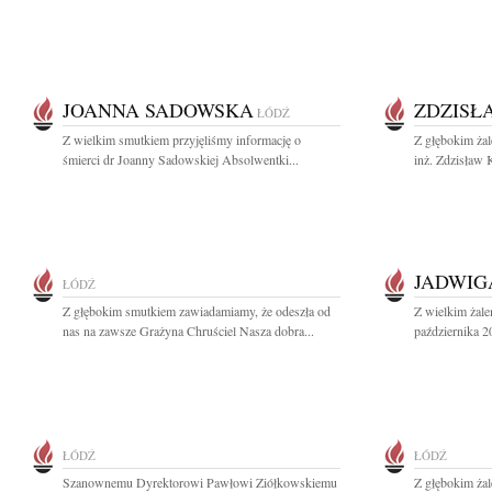
JOANNA SADOWSKA
ZDZISŁ
ŁÓDŹ
Z wielkim smutkiem przyjęliśmy informację o
Z głębokim żal
śmierci dr Joanny Sadowskiej Absolwentki...
inż. Zdzisław K
JADWIG
ŁÓDŹ
Z głębokim smutkiem zawiadamiamy, że odeszła od
Z wielkim żal
nas na zawsze Grażyna Chruściel Nasza dobra...
października 2
ŁÓDŹ
ŁÓDŹ
Szanownemu Dyrektorowi Pawłowi Ziółkowskiemu
Z głębokim żal