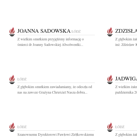
JOANNA SADOWSKA
ZDZISŁ
ŁÓDŹ
Z wielkim smutkiem przyjęliśmy informację o
Z głębokim żal
śmierci dr Joanny Sadowskiej Absolwentki...
inż. Zdzisław K
JADWIG
ŁÓDŹ
Z głębokim smutkiem zawiadamiamy, że odeszła od
Z wielkim żal
nas na zawsze Grażyna Chruściel Nasza dobra...
października 2
ŁÓDŹ
ŁÓDŹ
Szanownemu Dyrektorowi Pawłowi Ziółkowskiemu
Z głębokim żal