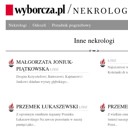
Nekrologi
Odeszli
Poradnik pogrzebowy
Inne nekrologi
MAŁGORZATA JONIUK-
ŁÓDŹ
Najszczersze w
PIĄTKOWSKA
ŁÓDŹ
Koleżanki dr n
Drogim Krzysztofowi, Bartoszowi, Kajetanowi i
Jankowi składam wyrazy głębokiego...
PRZEMEK ŁUKASZEWSKI
PRZEME
ŁÓDŹ
Z ogromnym smutkiem żegnamy Przemka
Z wielkim smu
Łukaszewskiego Na zawsze pozostanie w naszej
śmierci nasze
pamięci jako...
Przez...