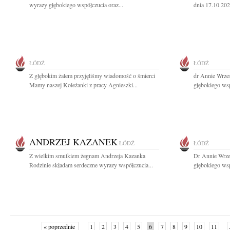
wyrazy głębokiego współczucia oraz...
dnia 17.10.202
ŁÓDŹ
ŁÓDŹ
Z głębokim żalem przyjęliśmy wiadomość o śmierci
dr Annie Wrze
Mamy naszej Koleżanki z pracy Agnieszki...
głębokiego wsp
ANDRZEJ KAZANEK
ŁÓDŹ
ŁÓDŹ
Z wielkim smutkiem żegnam Andrzeja Kazanka
Dr Annie Wrze
Rodzinie składam serdeczne wyrazy współczucia...
głębokiego wsp
« poprzednie
1
2
3
4
5
6
7
8
9
10
11