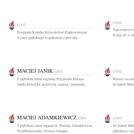
ŁÓDŹ
ŁÓDŹ
Najszczersze 
Drogiemu Koledze Krzysztofowi Piątkowskiemu
Kolegi dr. n. 
wyrazy głębokiego współczucia z powodu...
MACIEJ JANIK
ŁÓDŹ
ŁÓDŹ
Z głębokim żalem żegnamy Przyjaciela Macieja
Wyrazy szczere
Janika historyka, archiwistę, znawcę i pasjonata...
dr Izabeli Wal
MACIEJ ADAMKIEWICZ
ŁÓDŹ
ŁÓDŹ
Z głębokim żalem żegnam dr. Macieja Adamkiewicza
Dr Izabeli Wal
Współwłaściciela i Prezesa Zarządu...
głębokiego wsp