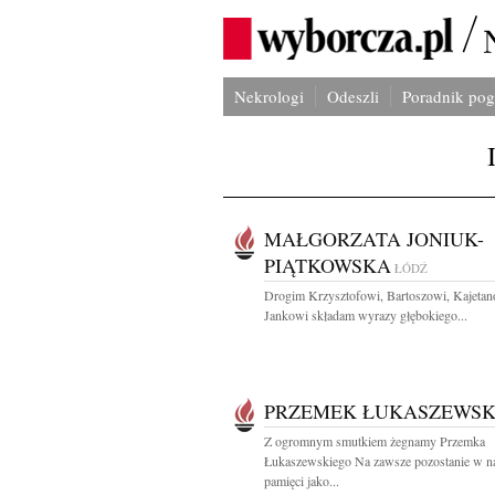
Nekrologi
Odeszli
Poradnik po
MAŁGORZATA JONIUK-
PIĄTKOWSKA
ŁÓDŹ
Drogim Krzysztofowi, Bartoszowi, Kajetan
Jankowi składam wyrazy głębokiego...
PRZEMEK ŁUKASZEWSK
Z ogromnym smutkiem żegnamy Przemka
Łukaszewskiego Na zawsze pozostanie w n
pamięci jako...