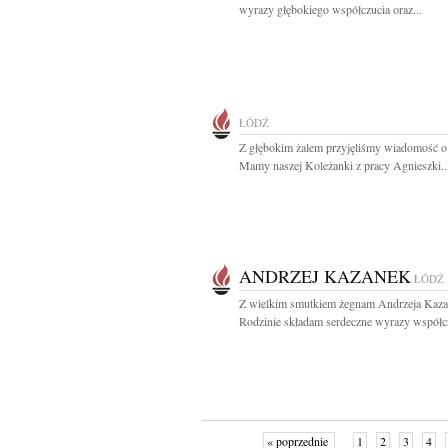
wyrazy głębokiego współczucia oraz...
ŁÓDŹ
Z głębokim żalem przyjęliśmy wiadomość o
Mamy naszej Koleżanki z pracy Agnieszki..
ANDRZEJ KAZANEK
ŁÓDŹ
Z wielkim smutkiem żegnam Andrzeja Kaz
Rodzinie składam serdeczne wyrazy współcz
« poprzednie
1
2
3
4