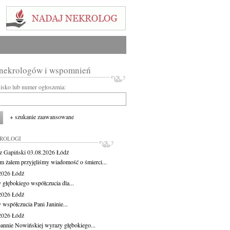
 nekrologów i wspomnień
wisko lub numer ogłoszenia:
+ szukanie zaawansowane
KROLOGI
z Gapiński
03.08.2026
Łódź
m żalem przyjęliśmy wiadomość o śmierci...
.2026
Łódź
 głębokiego współczucia dla...
.2026
Łódź
 współczucia Pani Janinie...
.2026
Łódź
oannie Nowińskiej wyrazy głębokiego...