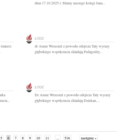
dnia 17.10.2025 r. Mamy naszego kolegi Jana...
ŁÓDŹ
 śmierci
dr Annie Wrzesień z powodu odejścia Taty wyrazy
.
głębokiego współczucia składają Pedagodzy...
ŁÓDŹ
anka
Dr Annie Wrzesień z powodu odejścia Taty wyrazy
ucia...
głębokiego współczucia składają Dziekan,...
5
6
7
8
9
10
11
...
516
następne »