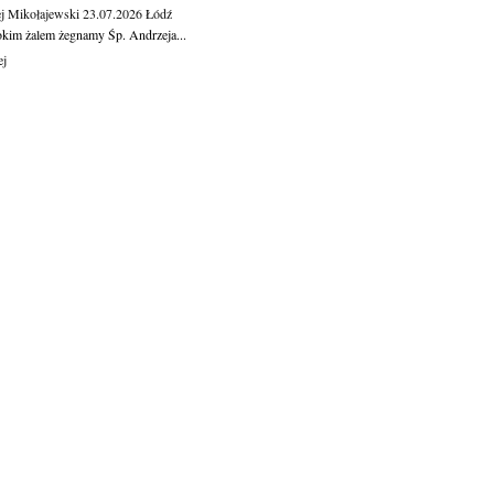
j Mikołajewski
23.07.2026
Łódź
okim żalem żegnamy Śp. Andrzeja...
ej