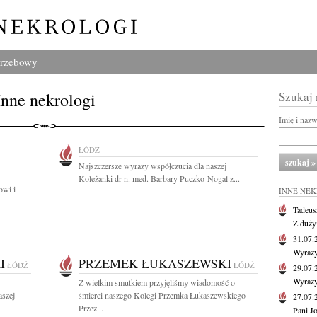
grzebowy
Inne nekrologi
Szukaj
Imię i naz
ŁÓDŹ
Najszczersze wyrazy współczucia dla naszej
Koleżanki dr n. med. Barbary Puczko-Nogal z...
owi i
INNE NE
Tadeus
Z duży
31.07
Wyrazy
I
PRZEMEK ŁUKASZEWSKI
ŁÓDŹ
ŁÓDŹ
29.07
Wyrazy
Z wielkim smutkiem przyjęliśmy wiadomość o
aszej
śmierci naszego Kolegi Przemka Łukaszewskiego
27.07
Przez...
Pani J