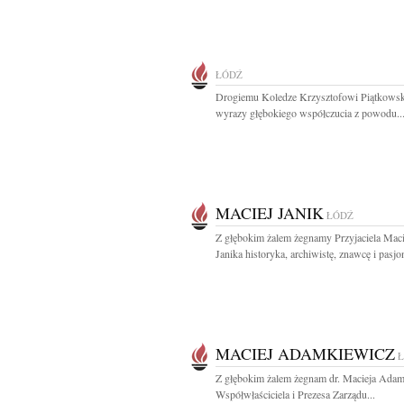
ŁÓDŹ
Drogiemu Koledze Krzysztofowi Piątkows
wyrazy głębokiego współczucia z powodu..
MACIEJ JANIK
ŁÓDŹ
Z głębokim żalem żegnamy Przyjaciela Maci
Janika historyka, archiwistę, znawcę i pasjon
MACIEJ ADAMKIEWICZ
Z głębokim żalem żegnam dr. Macieja Ada
Współwłaściciela i Prezesa Zarządu...