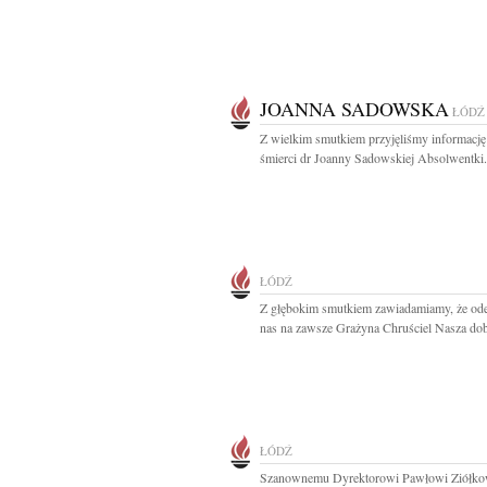
JOANNA SADOWSKA
ŁÓDŹ
Z wielkim smutkiem przyjęliśmy informację
śmierci dr Joanny Sadowskiej Absolwentki.
ŁÓDŹ
Z głębokim smutkiem zawiadamiamy, że ode
nas na zawsze Grażyna Chruściel Nasza dob
ŁÓDŹ
Szanownemu Dyrektorowi Pawłowi Ziółk