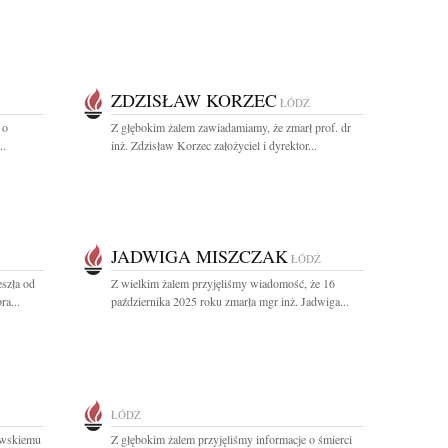
ZDZISŁAW KORZEC
ŁÓDŹ
 o
Z głębokim żalem zawiadamiamy, że zmarł prof. dr
..
inż. Zdzisław Korzec założyciel i dyrektor...
JADWIGA MISZCZAK
ŁÓDŹ
szła od
Z wielkim żalem przyjęliśmy wiadomość, że 16
ra...
października 2025 roku zmarła mgr inż. Jadwiga...
ŁÓDŹ
owskiemu
Z głębokim żalem przyjęliśmy informacje o śmierci