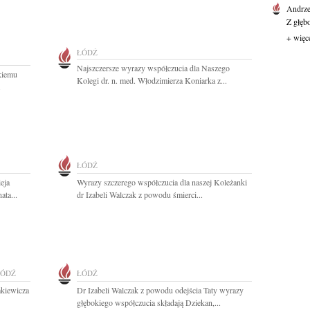
Andrze
Z głęb
+ więc
ŁÓDŹ
Najszczersze wyrazy współczucia dla Naszego
kiemu
Kolegi dr. n. med. Włodzimierza Koniarka z...
.
ŁÓDŹ
eja
Wyrazy szczerego współczucia dla naszej Koleżanki
ata...
dr Izabeli Walczak z powodu śmierci...
ŁÓDŹ
ŁÓDŹ
mkiewicza
Dr Izabeli Walczak z powodu odejścia Taty wyrazy
głębokiego współczucia składają Dziekan,...