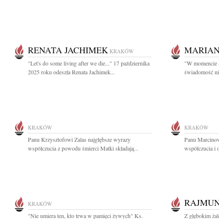
RENATA JACHIMEK
MARIAN
KRAKÓW
"Let's do some living after we die..." 17 października
"W momencie ś
2025 roku odeszła Renata Jachimek...
świadomość nicz
KRAKÓW
KRAKÓW
Panu Krzysztofowi Zalas najgłębsze wyrazy
Panu Marcino
współczucia z powodu śmierci Matki składają...
współczucia i 
RAJMUN
KRAKÓW
"Nie umiera ten, kto trwa w pamięci żywych" Ks.
Z głębokim ża