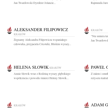
Jan Twardowski Dyrektor Jolancie...
Rajmunda Jaros
ALEKSANDER FILIPOWICZ
KRAKÓW
KRAKÓW
"Nie umiera te
Żegnamy Aleksandra Filipowicza wspaniałego
Jan Twardowsk
człowieka, przyjaciela Cricoteki, Bliskim wyrazy...
HELENA SŁOWIK
PAWEŁ 
KRAKÓW
Annie Słowik wraz z Rodziną wyrazy głębokiego
Z żalem i smut
współczucia z powodu śmierci Heleny Słowik...
reżysera teatr
ADAM G
KRAKÓW