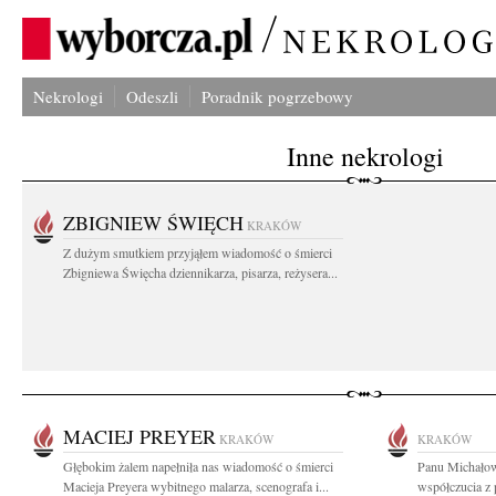
Nekrologi
Odeszli
Poradnik pogrzebowy
Inne nekrologi
ZBIGNIEW ŚWIĘCH
KRAKÓW
Z dużym smutkiem przyjąłem wiadomość o śmierci
Zbigniewa Święcha dziennikarza, pisarza, reżysera...
MACIEJ PREYER
KRAKÓW
KRAKÓW
Głębokim żalem napełniła nas wiadomość o śmierci
Panu Michałow
Macieja Preyera wybitnego malarza, scenografa i...
współczucia z 