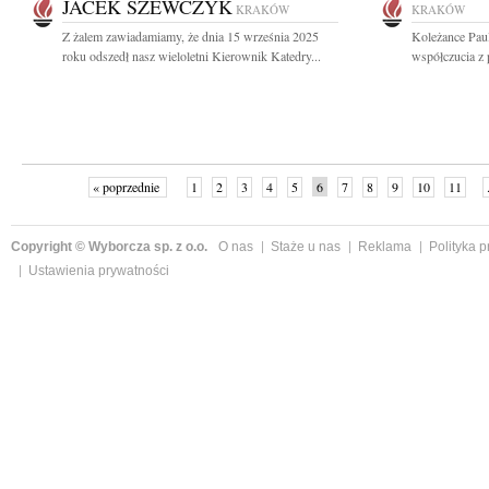
JACEK SZEWCZYK
KRAKÓW
KRAKÓW
Z żalem zawiadamiamy, że dnia 15 września 2025
Koleżance Paul
roku odszedł nasz wieloletni Kierownik Katedry...
współczucia z 
« poprzednie
1
2
3
4
5
6
7
8
9
10
11
Copyright © Wyborcza sp. z o.o.
O nas
Staże u nas
Reklama
Polityka 
Ustawienia prywatności