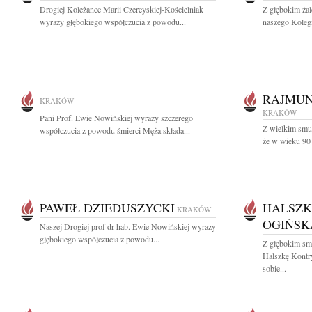
Drogiej Koleżance Marii Czereyskiej-Kościelniak
Z głębokim ża
wyrazy głębokiego współczucia z powodu...
naszego Koleg
RAJMUN
KRAKÓW
KRAKÓW
Pani Prof. Ewie Nowińskiej wyrazy szczerego
Z wielkim smu
współczucia z powodu śmierci Męża składa...
że w wieku 90 
PAWEŁ DZIEDUSZYCKI
HALSZK
KRAKÓW
OGIŃSK
Naszej Drogiej prof dr hab. Ewie Nowińskiej wyrazy
głębokiego współczucia z powodu...
Z głębokim sm
Halszkę Kontr
sobie...