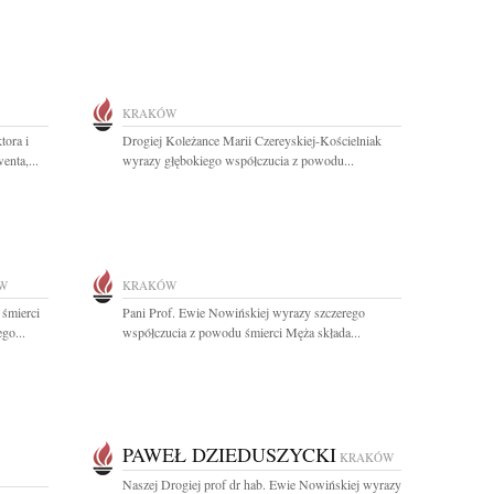
KRAKÓW
tora i
Drogiej Koleżance Marii Czereyskiej-Kościelniak
enta,...
wyrazy głębokiego współczucia z powodu...
W
KRAKÓW
 śmierci
Pani Prof. Ewie Nowińskiej wyrazy szczerego
go...
współczucia z powodu śmierci Męża składa...
PAWEŁ DZIEDUSZYCKI
KRAKÓW
Naszej Drogiej prof dr hab. Ewie Nowińskiej wyrazy