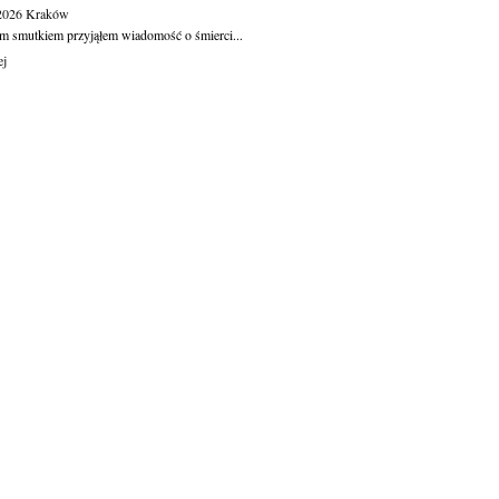
.2026
Kraków
m smutkiem przyjąłem wiadomość o śmierci...
ej