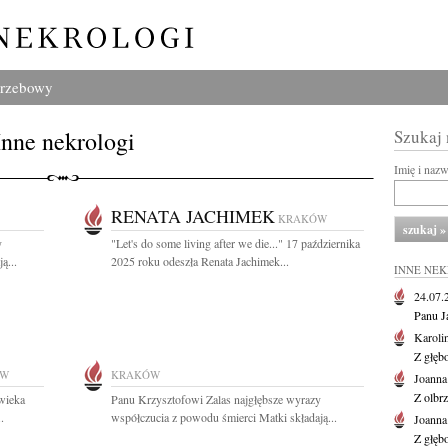
grzebowy
Inne nekrologi
Szukaj
Imię i naz
RENATA JACHIMEK
KRAKÓW
y
"Let's do some living after we die..." 17 października
ą...
2025 roku odeszła Renata Jachimek...
INNE NE
24.07
Panu J
Karoli
Z głęb
ÓW
KRAKÓW
Joanna
Z olbr
wieka
Panu Krzysztofowi Zalas najgłębsze wyrazy
.
współczucia z powodu śmierci Matki składają...
Joanna
Z głęb