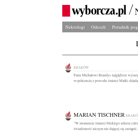
Nekrologi
Odeszli
Poradnik po
KRAKÓW
Panu Michałowi Brandys najgłębsze wyraz
współczucia z powodu śmierci Matki składaj
MARIAN TISCHNER
KRAK
"W momencie śmierci bliskiego uderza czło
świadomość niczym nie dającej się zastąpić..