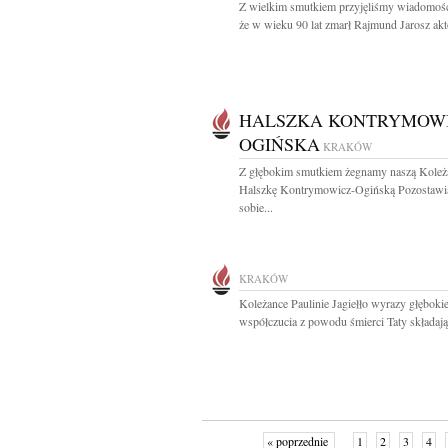
Z wielkim smutkiem przyjęliśmy wiadomość
że w wieku 90 lat zmarł Rajmund Jarosz akto
HALSZKA KONTRYMOWI
OGIŃSKA
KRAKÓW
Z głębokim smutkiem żegnamy naszą Koleż
Halszkę Kontrymowicz-Ogińską Pozostawi
sobie...
KRAKÓW
Koleżance Paulinie Jagiełło wyrazy głęboki
współczucia z powodu śmierci Taty składają.
« poprzednie
1
2
3
4