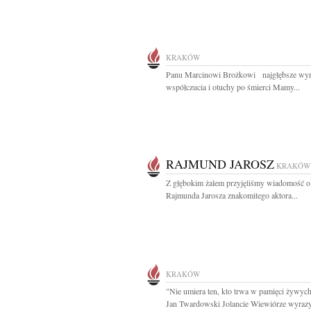
KRAKÓW
Panu Marcinowi Brożkowi najgłębsze wy
współczucia i otuchy po śmierci Mamy...
RAJMUND JAROSZ
KRAKÓW
Z głębokim żalem przyjęliśmy wiadomość o
Rajmunda Jarosza znakomitego aktora...
KRAKÓW
"Nie umiera ten, kto trwa w pamięci żywyc
Jan Twardowski Jolancie Wiewiórze wyrazy.