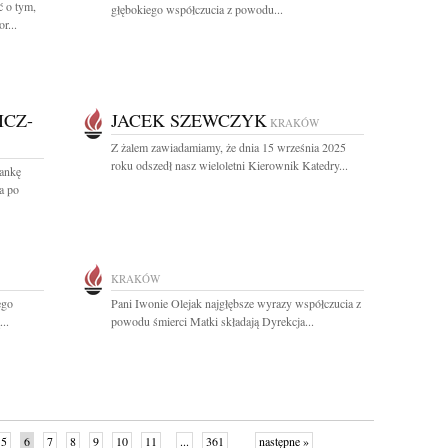
 o tym,
głębokiego współczucia z powodu...
r...
CZ-
JACEK SZEWCZYK
KRAKÓW
Z żalem zawiadamiamy, że dnia 15 września 2025
roku odszedł nasz wieloletni Kierownik Katedry...
ankę
a po
KRAKÓW
ego
Pani Iwonie Olejak najgłębsze wyrazy współczucia z
..
powodu śmierci Matki składają Dyrekcja...
5
6
7
8
9
10
11
...
361
następne »