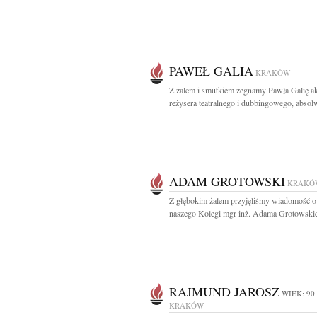
PAWEŁ GALIA
KRAKÓW
Z żalem i smutkiem żegnamy Pawła Galię ak
reżysera teatralnego i dubbingowego, absolw
ADAM GROTOWSKI
KRAKÓ
Z głębokim żalem przyjęliśmy wiadomość o
naszego Kolegi mgr inż. Adama Grotowskie
RAJMUND JAROSZ
WIEK: 90
KRAKÓW