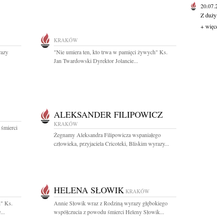
20.07
Z duży
+ więc
KRAKÓW
razy
"Nie umiera ten, kto trwa w pamięci żywych" Ks.
Jan Twardowski Dyrektor Jolancie...
ALEKSANDER FILIPOWICZ
KRAKÓW
 śmierci
Żegnamy Aleksandra Filipowicza wspaniałego
człowieka, przyjaciela Cricoteki, Bliskim wyrazy...
HELENA SŁOWIK
KRAKÓW
h" Ks.
Annie Słowik wraz z Rodziną wyrazy głębokiego
..
współczucia z powodu śmierci Heleny Słowik...