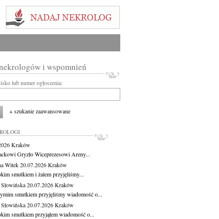
 nekrologów i wspomnień
wisko lub numer ogłoszenia:
+ szukanie zaawansowane
KROLOGI
.2026
Kraków
ackowi Gryzło Wiceprezesowi Areny...
na Witek
20.07.2026
Kraków
okim smutkiem i żalem przyjęliśmy...
 Słowińska
20.07.2026
Kraków
zymim smutkiem przyjęliśmy wiadomość o...
 Słowińska
20.07.2026
Kraków
okim smutkiem przyjąłem wiadomość o...