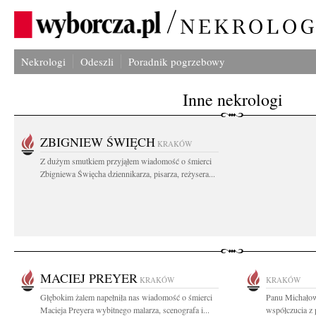
Nekrologi
Odeszli
Poradnik pogrzebowy
Inne nekrologi
ZBIGNIEW ŚWIĘCH
KRAKÓW
Z dużym smutkiem przyjąłem wiadomość o śmierci
Zbigniewa Święcha dziennikarza, pisarza, reżysera...
MACIEJ PREYER
KRAKÓW
KRAKÓW
Głębokim żalem napełniła nas wiadomość o śmierci
Panu Michałow
Macieja Preyera wybitnego malarza, scenografa i...
współczucia z 