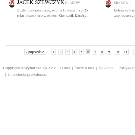
JACEK SZEWCZYK
KRAKÓW
KRAKÓW
Z żalem zawiadamiamy, że dnia 15 września 2025
Koleżance Paul
roku odszedł nasz wieloletni Kierownik Katedry...
współczucia z 
« poprzednie
1
2
3
4
5
6
7
8
9
10
11
Copyright © Wyborcza sp. z o.o.
O nas
Staże u nas
Reklama
Polityka 
Ustawienia prywatności