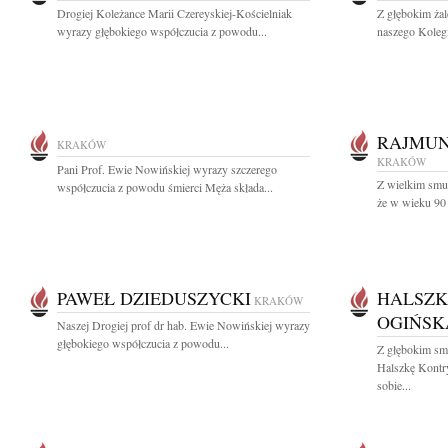
Drogiej Koleżance Marii Czereyskiej-Kościelniak
Z głębokim ża
wyrazy głębokiego współczucia z powodu...
naszego Koleg
RAJMUN
KRAKÓW
KRAKÓW
Pani Prof. Ewie Nowińskiej wyrazy szczerego
Z wielkim smu
współczucia z powodu śmierci Męża składa...
że w wieku 90 
PAWEŁ DZIEDUSZYCKI
HALSZK
KRAKÓW
OGIŃSK
Naszej Drogiej prof dr hab. Ewie Nowińskiej wyrazy
głębokiego współczucia z powodu...
Z głębokim sm
Halszkę Kontr
sobie...