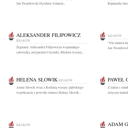
Jan Twardowski Dyrektor Jolancie...
Rajmunda Jaros
ALEKSANDER FILIPOWICZ
KRAKÓW
KRAKÓW
"Nie umiera te
Żegnamy Aleksandra Filipowicza wspaniałego
Jan Twardowsk
człowieka, przyjaciela Cricoteki, Bliskim wyrazy...
HELENA SŁOWIK
PAWEŁ 
KRAKÓW
Annie Słowik wraz z Rodziną wyrazy głębokiego
Z żalem i smut
współczucia z powodu śmierci Heleny Słowik...
reżysera teatr
ADAM G
KRAKÓW