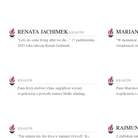
RENATA JACHIMEK
MARIAN
KRAKÓW
"Let's do some living after we die..." 17 października
"W momencie ś
2025 roku odeszła Renata Jachimek...
świadomość nicz
KRAKÓW
KRAKÓW
Panu Krzysztofowi Zalas najgłębsze wyrazy
Panu Marcino
współczucia z powodu śmierci Matki składają...
współczucia i 
RAJMUN
KRAKÓW
"Nie umiera ten, kto trwa w pamięci żywych" Ks.
Z głębokim ża