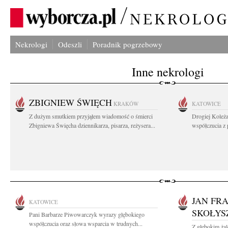
Nekrologi
Odeszli
Poradnik pogrzebowy
Inne nekrologi
ZBIGNIEW ŚWIĘCH
KRAKÓW
KATOWICE
Z dużym smutkiem przyjąłem wiadomość o śmierci
Drogiej Koleż
Zbigniewa Święcha dziennikarza, pisarza, reżysera...
współczucia z
JAN FR
KATOWICE
SKOŁYS
Pani Barbarze Piwowarczyk wyrazy głębokiego
współczucia oraz słowa wsparcia w trudnych...
Z głębokim ża