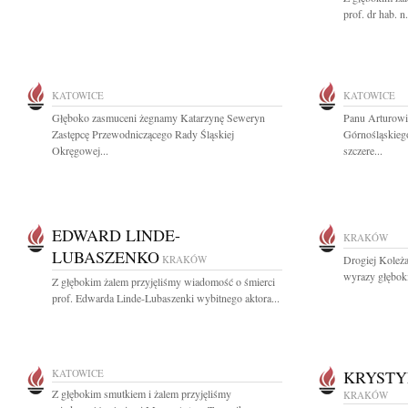
prof. dr hab. n
KATOWICE
KATOWICE
Głęboko zasmuceni żegnamy Katarzynę Seweryn
Panu Arturowi
Zastępcę Przewodniczącego Rady Śląskiej
Górnośląskieg
Okręgowej...
szczere...
EDWARD LINDE-
KRAKÓW
LUBASZENKO
KRAKÓW
Drogiej Koleża
wyrazy głębok
Z głębokim żalem przyjęliśmy wiadomość o śmierci
prof. Edwarda Linde-Lubaszenki wybitnego aktora...
KATOWICE
KRYSTY
Z głębokim smutkiem i żalem przyjęliśmy
KRAKÓW