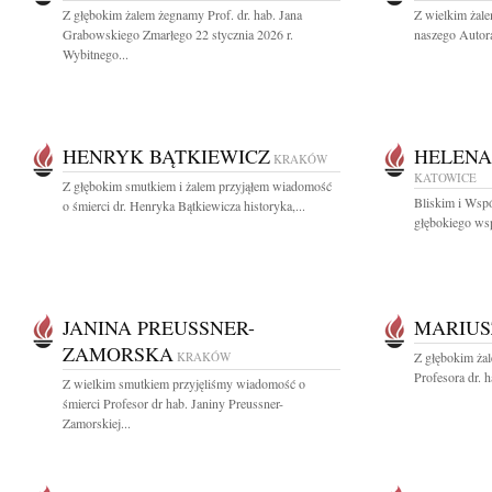
Z głębokim żalem żegnamy Prof. dr. hab. Jana
Z wielkim żal
Grabowskiego Zmarłego 22 stycznia 2026 r.
naszego Autora
Wybitnego...
HENRYK BĄTKIEWICZ
HELENA
KRAKÓW
KATOWICE
Z głębokim smutkiem i żalem przyjąłem wiadomość
Bliskim i Wsp
o śmierci dr. Henryka Bątkiewicza historyka,...
głębokiego wsp
JANINA PREUSSNER-
MARIUS
ZAMORSKA
KRAKÓW
Z głębokim ża
Profesora dr. h
Z wielkim smutkiem przyjęliśmy wiadomość o
śmierci Profesor dr hab. Janiny Preussner-
Zamorskiej...