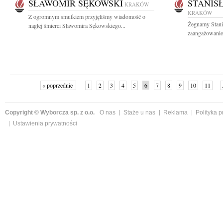
SŁAWOMIR SĘKOWSKI
STANIS
KRAKÓW
KRAKÓW
Z ogromnym smutkiem przyjęliśmy wiadomość o
Żegnamy Stani
nagłej śmierci Sławomira Sękowskiego...
zaangażowanie 
« poprzednie
1
2
3
4
5
6
7
8
9
10
11
Copyright © Wyborcza sp. z o.o.
O nas
Staże u nas
Reklama
Polityka 
Ustawienia prywatności