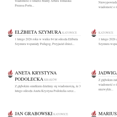
wiadomość o śmierci Mamy Artura Tomasika
Niewypowiedzi
Prezesa Portu...
wiadomość o śm
ELŻBIETA SZYMURA
KATOWICE
KATOWICE
1 lutego 2026 roku w wieku 84 lat odeszła Elżbieta
1 lutego 2026 
Szymura wspaniały Pedagog, Przyjaciel dzieci...
Szymura wspani
ANETA KRYSTYNA
JADWIG
PODOLECKA
KRAKÓW
Z głębokim żal
wiadomość o ś
Z głębokim smutkiem dzielimy się wiadomością, że 3
niezwykle...
lutego odeszła Aneta Krystyna Podolecka serce...
JAN GRABOWSKI
MARIUS
KATOWICE