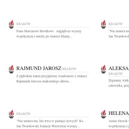
KRAKÓW
KRAKÓW
Panu Marcinowi Brożkowi najgłębsze wyrazy
"Nie umiera te
współczucia i otuchy po śmierci Mamy...
Jan Twardowski
RAJMUND JAROSZ
ALEKSA
KRAKÓW
KRAKÓW
Z głębokim żalem przyjęliśmy wiadomość o śmierci
Żegnamy Aleks
Rajmunda Jarosza znakomitego aktora...
człowieka, przy
HELENA
KRAKÓW
"Nie umiera ten, kto trwa w pamięci żywych" Ks.
Annie Słowik 
Jan Twardowski Jolancie Wiewiórze wyrazy...
współczucia z 