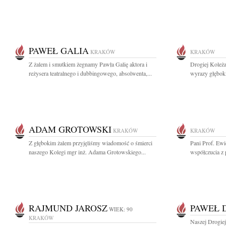
PAWEŁ GALIA
KRAKÓW
KRAKÓW
Z żalem i smutkiem żegnamy Pawła Galię aktora i
Drogiej Koleża
reżysera teatralnego i dubbingowego, absolwenta,...
wyrazy głębok
ADAM GROTOWSKI
KRAKÓW
KRAKÓW
Z głębokim żalem przyjęliśmy wiadomość o śmierci
Pani Prof. Ew
naszego Kolegi mgr inż. Adama Grotowskiego...
współczucia z 
RAJMUND JAROSZ
PAWEŁ 
WIEK: 90
KRAKÓW
Naszej Drogiej