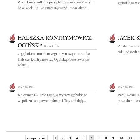
Z wielkim smutkiem przyjęliśmy wiadomość o tym,
głębokiego wsp
że w wieku 90 lat zmarł Rajmund Jarosz aktor...
HALSZKA KONTRYMOWICZ-
JACEK 
OGIŃSKA
KRAKÓW
Z żalem zawia
roku odszedł n
Z głębokim smutkiem żegnamy naszą Koleżankę
Halszkę Kontrymowicz-Ogińską Pozostawia po
sobie...
KRAKÓW
KRAKÓW
Koleżance Paulinie Jagiełło wyrazy głębokiego
Pani Iwonie Ol
współczucia z powodu śmierci Taty składają...
powodu śmierci
« poprzednie
1
2
3
4
5
6
7
8
9
10
11