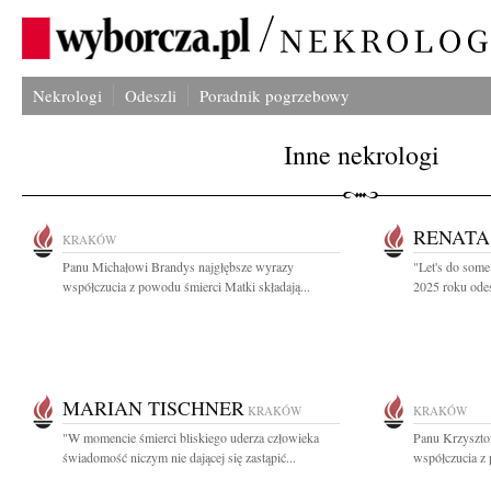
Nekrologi
Odeszli
Poradnik pogrzebowy
Inne nekrologi
RENATA
KRAKÓW
Panu Michałowi Brandys najgłębsze wyrazy
"Let's do some 
współczucia z powodu śmierci Matki składają...
2025 roku odes
MARIAN TISCHNER
KRAKÓW
KRAKÓW
"W momencie śmierci bliskiego uderza człowieka
Panu Krzyszto
świadomość niczym nie dającej się zastąpić...
współczucia z 