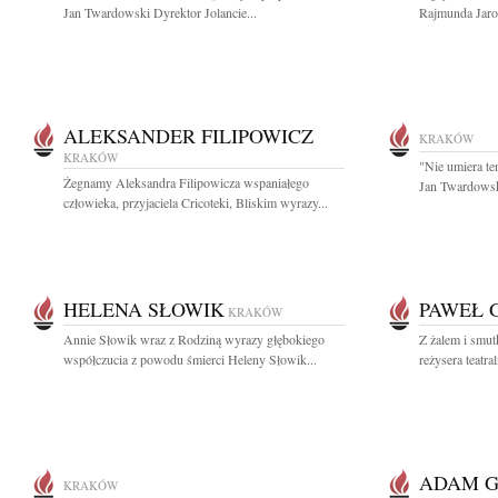
Jan Twardowski Dyrektor Jolancie...
Rajmunda Jaros
ALEKSANDER FILIPOWICZ
KRAKÓW
KRAKÓW
"Nie umiera te
Żegnamy Aleksandra Filipowicza wspaniałego
Jan Twardowsk
człowieka, przyjaciela Cricoteki, Bliskim wyrazy...
HELENA SŁOWIK
PAWEŁ 
KRAKÓW
Annie Słowik wraz z Rodziną wyrazy głębokiego
Z żalem i smut
współczucia z powodu śmierci Heleny Słowik...
reżysera teatr
ADAM G
KRAKÓW