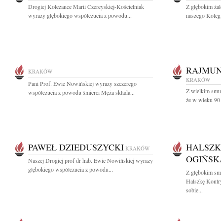
Drogiej Koleżance Marii Czereyskiej-Kościelniak
Z głębokim ża
wyrazy głębokiego współczucia z powodu...
naszego Koleg
RAJMUN
KRAKÓW
KRAKÓW
Pani Prof. Ewie Nowińskiej wyrazy szczerego
Z wielkim smu
współczucia z powodu śmierci Męża składa...
że w wieku 90 
PAWEŁ DZIEDUSZYCKI
HALSZK
KRAKÓW
OGIŃSK
Naszej Drogiej prof dr hab. Ewie Nowińskiej wyrazy
głębokiego współczucia z powodu...
Z głębokim sm
Halszkę Kontr
sobie...