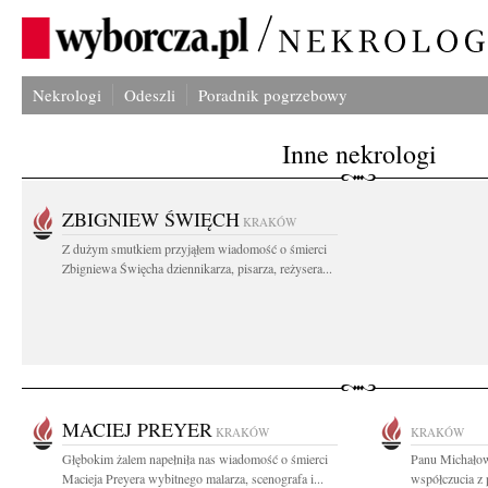
Nekrologi
Odeszli
Poradnik pogrzebowy
Inne nekrologi
ZBIGNIEW ŚWIĘCH
KRAKÓW
Z dużym smutkiem przyjąłem wiadomość o śmierci
Zbigniewa Święcha dziennikarza, pisarza, reżysera...
MACIEJ PREYER
KRAKÓW
KRAKÓW
Głębokim żalem napełniła nas wiadomość o śmierci
Panu Michałow
Macieja Preyera wybitnego malarza, scenografa i...
współczucia z 