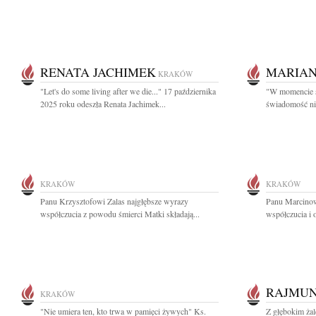
RENATA JACHIMEK
MARIAN
KRAKÓW
"Let's do some living after we die..." 17 października
"W momencie ś
2025 roku odeszła Renata Jachimek...
świadomość nicz
KRAKÓW
KRAKÓW
Panu Krzysztofowi Zalas najgłębsze wyrazy
Panu Marcino
współczucia z powodu śmierci Matki składają...
współczucia i 
RAJMUN
KRAKÓW
"Nie umiera ten, kto trwa w pamięci żywych" Ks.
Z głębokim ża