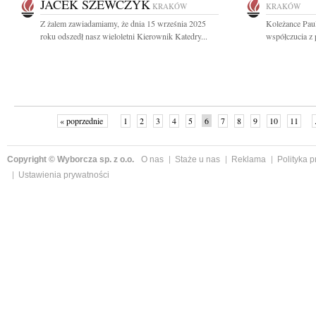
JACEK SZEWCZYK
KRAKÓW
KRAKÓW
Z żalem zawiadamiamy, że dnia 15 września 2025
Koleżance Paul
roku odszedł nasz wieloletni Kierownik Katedry...
współczucia z 
« poprzednie
1
2
3
4
5
6
7
8
9
10
11
Copyright © Wyborcza sp. z o.o.
O nas
Staże u nas
Reklama
Polityka 
Ustawienia prywatności