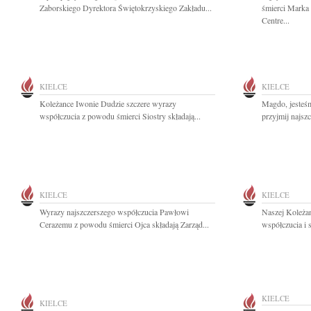
Zaborskiego Dyrektora Świętokrzyskiego Zakładu...
śmierci Marka
Centre...
KIELCE
KIELCE
Koleżance Iwonie Dudzie szczere wyrazy
Magdo, jesteś
współczucia z powodu śmierci Siostry składają...
przyjmij najsz
KIELCE
KIELCE
Wyrazy najszczerszego współczucia Pawłowi
Naszej Koleża
Cerazemu z powodu śmierci Ojca składają Zarząd...
współczucia i 
KIELCE
KIELCE