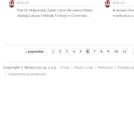
KIELCE
KIELCE
Pani Dr Małgorzacie Zapale z powodu śmierci Mamy
Koleżance Jus
składają Lekarze Oddziału Urologii w Czerwonej...
współczucia z 
« poprzednie
1
2
3
4
5
6
7
8
9
10
11
Copyright © Wyborcza sp. z o.o.
O nas
Staże u nas
Reklama
Polityka 
Ustawienia prywatności