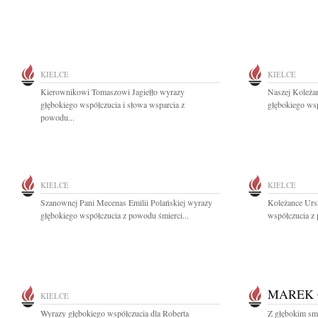
KIELCE
KIELCE
Kierownikowi Tomaszowi Jagiełło wyrazy
Naszej Koleżan
głębokiego współczucia i słowa wsparcia z
głębokiego wsp
powodu...
KIELCE
KIELCE
Szanownej Pani Mecenas Emilii Polańskiej wyrazy
Koleżance Ursz
głębokiego współczucia z powodu śmierci...
współczucia z
MAREK 
KIELCE
Wyrazy głębokiego współczucia dla Roberta
Z głębokim sm