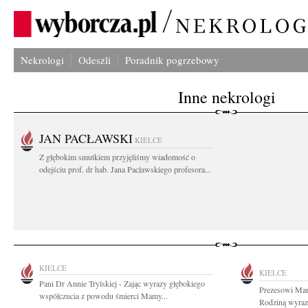
Nekrologi
Odeszli
Poradnik pogrzebowy
Inne nekrologi
JAN PACŁAWSKI
KIELCE
Z głębokim smutkiem przyjęliśmy wiadomość o
odejściu prof. dr hab. Jana Pacławskiego profesora...
KIELCE
KIELCE
Pani Dr Annie Trylskiej - Zając wyrazy głębokiego
Prezesowi Mar
współczucia z powodu śmierci Mamy...
Rodziną wyraz