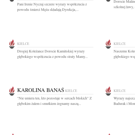
Dorocie Malino
Pani Irenie Nyczaj szczere wyrazy współczucia z
szkolnej ławy,
powodu śmierci Męża składają Dyrekcja,...
KIELCE
KIELCE
Drogiej Koleżance Dorocie Kamińskiej wyrazy
Naszemu Kole
głębokiego współczucia z powodu straty Mamy...
głębokiego wsp
KAROLINA BANAŚ
KIELCE
KIELCE
"Nie umiera ten, kto pozostaje w sercach bliskich" Z
Wyrazy najszc
głębokim żalem i smutkiem żegnamy naszą...
Badurak i Mon