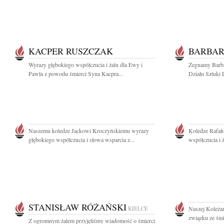
KACPER RUSZCZAK
BARBAR
Wyrazy głębokiego współczucia i żalu dla Ewy i
Żegnamy Barba
Pawła z powodu śmierci Syna Kacpra...
Działu Sztuki 
Naszemu koledze Jackowi Kroczyńskiemu wyrazy
Koledze Rafał
głębokiego współczucia i słowa wsparcia z...
współczucia i 
STANISŁAW RÓŻAŃSKI
KIELCE
Naszej Koleża
związku ze śmi
Z ogromnym żalem przyjęliśmy wiadomość o śmierci