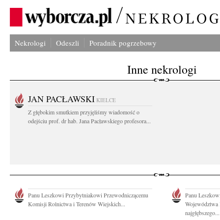
Nekrologi
Odeszli
Poradnik pogrzebowy
Inne nekrologi
JAN PACŁAWSKI
KIELCE
Z głębokim smutkiem przyjęliśmy wiadomość o
odejściu prof. dr hab. Jana Pacławskiego profesora...
Panu Leszkowi Przybytniakowi Przewodniczącemu
Panu Leszkow
Komisji Rolnictwa i Terenów Wiejskich...
Województwa 
najgłębszego...