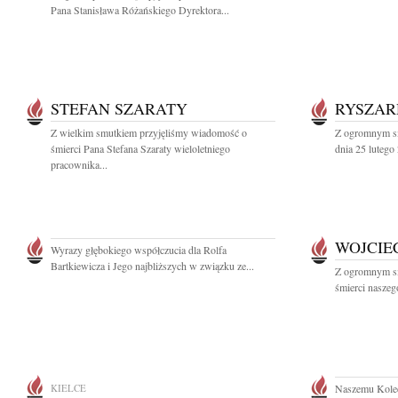
Pana Stanisława Różańskiego Dyrektora...
STEFAN SZARATY
RYSZAR
Z wielkim smutkiem przyjęliśmy wiadomość o
Z ogromnym sm
śmierci Pana Stefana Szaraty wieloletniego
dnia 25 lutego
pracownika...
WOJCIE
Wyrazy głębokiego współczucia dla Rolfa
Bartkiewicza i Jego najbliższych w związku ze...
Z ogromnym s
śmierci naszeg
KIELCE
Naszemu Kole