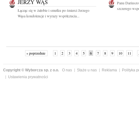
JERZY WĄS
Panu Dariuszo
szczerego wspó
Łącząc się w żałobie i smutku po śmierci Jerzego
Wąsa kondolencje i wyrazy współczucia...
« poprzednie
1
2
3
4
5
6
7
8
9
10
11
Copyright © Wyborcza sp. z o.o.
O nas
Staże u nas
Reklama
Polityka 
Ustawienia prywatności