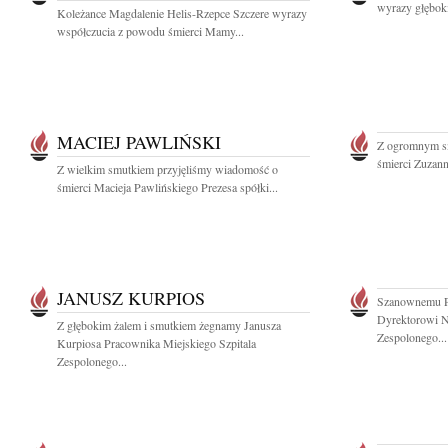
wyrazy głęboki
Koleżance Magdalenie Helis-Rzepce Szczere wyrazy
współczucia z powodu śmierci Mamy...
MACIEJ PAWLIŃSKI
Z ogromnym s
śmierci Zuzann
Z wielkim smutkiem przyjęliśmy wiadomość o
śmierci Macieja Pawlińskiego Prezesa spółki...
JANUSZ KURPIOS
Szanownemu P
Dyrektorowi N
Z głębokim żalem i smutkiem żegnamy Janusza
Zespolonego...
Kurpiosa Pracownika Miejskiego Szpitala
Zespolonego...