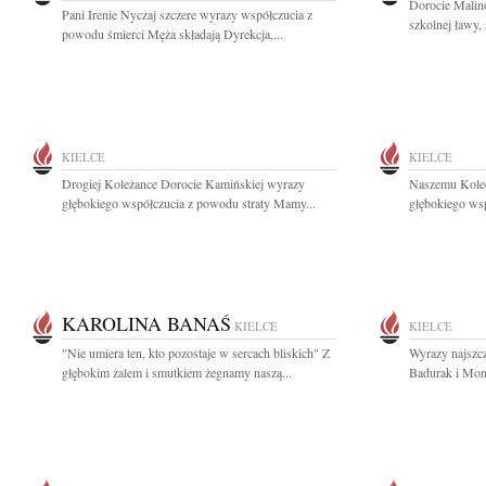
Dorocie Malino
Pani Irenie Nyczaj szczere wyrazy współczucia z
szkolnej ławy,
powodu śmierci Męża składają Dyrekcja,...
KIELCE
KIELCE
Drogiej Koleżance Dorocie Kamińskiej wyrazy
Naszemu Kole
głębokiego współczucia z powodu straty Mamy...
głębokiego wsp
KAROLINA BANAŚ
KIELCE
KIELCE
"Nie umiera ten, kto pozostaje w sercach bliskich" Z
Wyrazy najszc
głębokim żalem i smutkiem żegnamy naszą...
Badurak i Mon