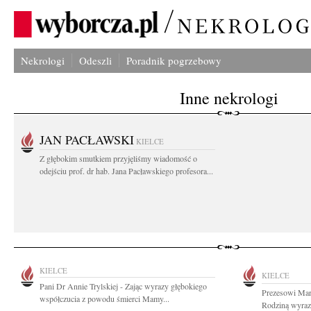
Nekrologi
Odeszli
Poradnik pogrzebowy
Inne nekrologi
JAN PACŁAWSKI
KIELCE
Z głębokim smutkiem przyjęliśmy wiadomość o
odejściu prof. dr hab. Jana Pacławskiego profesora...
KIELCE
KIELCE
Pani Dr Annie Trylskiej - Zając wyrazy głębokiego
Prezesowi Mar
współczucia z powodu śmierci Mamy...
Rodziną wyraz