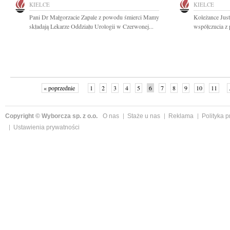
KIELCE
KIELCE
Pani Dr Małgorzacie Zapale z powodu śmierci Mamy
Koleżance Jus
składają Lekarze Oddziału Urologii w Czerwonej...
współczucia z 
« poprzednie
1
2
3
4
5
6
7
8
9
10
11
Copyright © Wyborcza sp. z o.o.
O nas
Staże u nas
Reklama
Polityka 
Ustawienia prywatności