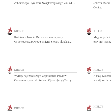
Zaborskiego Dyrektora Świętokrzyskiego Zakładu...
śmierci Marka
Centre...
KIELCE
KIELCE
Koleżance Iwonie Dudzie szczere wyrazy
Magdo, jesteś
współczucia z powodu śmierci Siostry składają...
przyjmij najsz
KIELCE
KIELCE
Wyrazy najszczerszego współczucia Pawłowi
Naszej Koleża
Cerazemu z powodu śmierci Ojca składają Zarząd...
współczucia i 
KIELCE
KIELCE