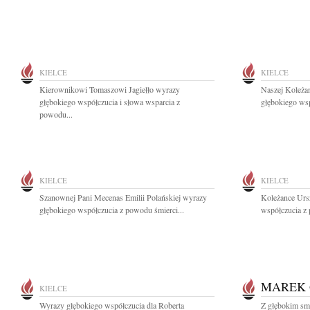
KIELCE
KIELCE
Kierownikowi Tomaszowi Jagiełło wyrazy
Naszej Koleżan
głębokiego współczucia i słowa wsparcia z
głębokiego wsp
powodu...
KIELCE
KIELCE
Szanownej Pani Mecenas Emilii Polańskiej wyrazy
Koleżance Ursz
głębokiego współczucia z powodu śmierci...
współczucia z
MAREK 
KIELCE
Wyrazy głębokiego współczucia dla Roberta
Z głębokim sm