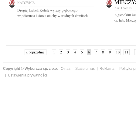
MIECZY
KATOWICE
KATOWICE
Drogiej Izabeli Kotule wyrazy głębokiego
Z głębokim ża
współczucia i słowa otuchy w trudnych chwilach,...
dr. hab. Miecz
« poprzednie
1
2
3
4
5
6
7
8
9
10
11
Copyright © Wyborcza sp. z o.o.
O nas
Staże u nas
Reklama
Polityka 
Ustawienia prywatności