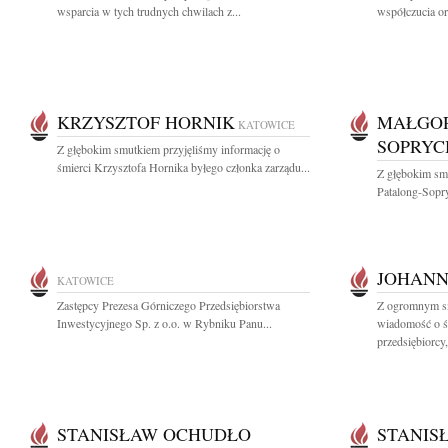
wsparcia w tych trudnych chwilach z...
współczucia or
KRZYSZTOF HORNIK
MAŁGOR
KATOWICE
SOPRYC
Z głębokim smutkiem przyjęliśmy informację o
śmierci Krzysztofa Hornika byłego członka zarządu...
Z głębokim sm
Patalong-Sopry
JOHANN
KATOWICE
Zastępcy Prezesa Górniczego Przedsiębiorstwa
Z ogromnym sm
Inwestycyjnego Sp. z o.o. w Rybniku Panu...
wiadomość o ś
przedsiębiorcy,
STANISŁAW OCHUDŁO
STANIS