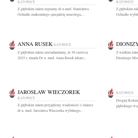
KATOWICE
KATOWICE
Z głębokim żalem żegnamy dr n.med. Stanisława
Z głębokim żal
Ochudło znakomitego specjalistę neurologa,...
Ochudło wybitn
ANNA RUSEK
DIONIZ
KATOWICE
Z głębokim żalem zawiadamiamy, że 30 czerwca
Z wielkim żale
2025 r. zmarła Dr n. med. Anna Rusek lekarz...
Dionizego Mos
JAROSŁAW WIECZOREK
KATOWICE
KATOWICE
Drogiej Koleż
Z głębokim żalem przyjęliśmy wiadomość o śmierci
głębokiego ws
dr n. med. Jarosława Wieczorka wybitnego...