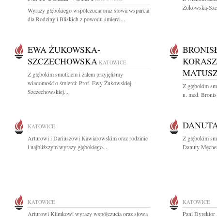
Żukowską-Szcz
Wyrazy głębokiego współczucia oraz słowa wsparcia
dla Rodziny i Bliskich z powodu śmierci...
EWA ŻUKOWSKA-
BRONIS
SZCZECHOWSKA
KORASZ
KATOWICE
MATUS
Z głębokim smutkiem i żalem przyjęliśmy
wiadomość o śmierci: Prof. Ewy Żukowskiej-
Z głębokim smu
Szczechowskiej...
n. med. Broni
DANUT
KATOWICE
Arturowi i Dariuszowi Kawiarowskim oraz rodzinie
Z głębokim sm
i najbliższym wyrazy głębokiego...
Danuty Męcner 
KATOWICE
KATOWICE
Arturowi Klimkowi wyrazy współczucia oraz słowa
Pani Dyrektor 