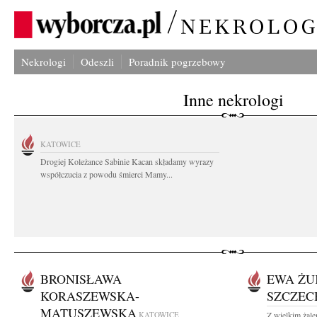
Nekrologi
Odeszli
Poradnik pogrzebowy
Inne nekrologi
KATOWICE
Drogiej Koleżance Sabinie Kacan składamy wyrazy
współczucia z powodu śmierci Mamy...
BRONISŁAWA
EWA ŻU
KORASZEWSKA-
SZCZE
MATUSZEWSKA
KATOWICE
Z wielkim żale