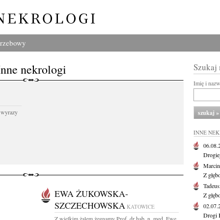
grzebowy
Inne nekrologi
Szukaj
Imię i naz
 wyrazy
INNE NE
06.08
Drogie
Marcin
Z głęb
Tadeus
EWA ŻUKOWSKA-
Z głęb
SZCZECHOWSKA
02.07
KATOWICE
Drogi 
Z wielkim żalem żegnamy Prof. dr hab. n. med. Ewę