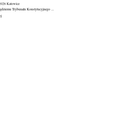
.2026
Katowice
ędziemu Trybunału Konstytucyjnego ...
ej