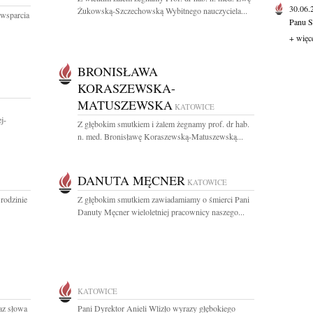
30.06
Żukowską-Szczechowską Wybitnego nauczyciela...
 wsparcia
Panu S
+ więc
BRONISŁAWA
KORASZEWSKA-
MATUSZEWSKA
KATOWICE
j-
Z głębokim smutkiem i żalem żegnamy prof. dr hab.
n. med. Bronisławę Koraszewską-Matuszewską...
DANUTA MĘCNER
KATOWICE
rodzinie
Z głębokim smutkiem zawiadamiamy o śmierci Pani
Danuty Męcner wieloletniej pracownicy naszego...
KATOWICE
az słowa
Pani Dyrektor Anieli Wlizło wyrazy głębokiego