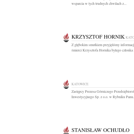
wsparcia w tych trudnych chwilach z...
KRZYSZTOF HORNIK
KAT
Z głębokim smutkiem przyjęliśmy informacj
śmierci Krzysztofa Hornika byłego członka 
KATOWICE
Zastępcy Prezesa Górniczego Przedsiębiors
Inwestycyjnego Sp. z o.o. w Rybniku Panu.
STANISŁAW OCHUDŁO