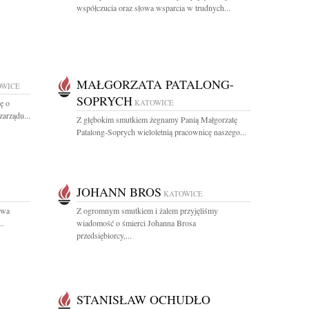
współczucia oraz słowa wsparcia w trudnych...
MAŁGORZATA PATALONG-
OWICE
SOPRYCH
ę o
KATOWICE
zarządu...
Z głębokim smutkiem żegnamy Panią Małgorzatę
Patalong-Soprych wieloletnią pracownicę naszego...
JOHANN BROS
KATOWICE
twa
Z ogromnym smutkiem i żalem przyjęliśmy
..
wiadomość o śmierci Johanna Brosa
przedsiębiorcy,...
STANISŁAW OCHUDŁO