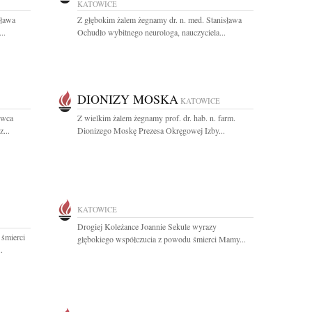
KATOWICE
sława
Z głębokim żalem żegnamy dr. n. med. Stanisława
..
Ochudło wybitnego neurologa, nauczyciela...
DIONIZY MOSKA
KATOWICE
rwca
Z wielkim żalem żegnamy prof. dr. hab. n. farm.
...
Dionizego Moskę Prezesa Okręgowej Izby...
KATOWICE
Drogiej Koleżance Joannie Sekule wyrazy
 śmierci
głębokiego współczucia z powodu śmierci Mamy...
.