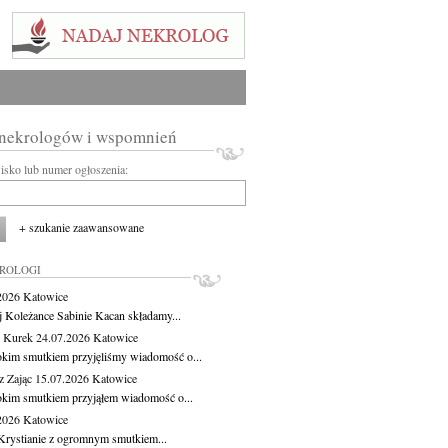
 nekrologów i wspomnień
wisko lub numer ogłoszenia:
+ szukanie zaawansowane
KROLOGI
.2026
Katowice
j Koleżance Sabinie Kacan składamy...
 Kurek
24.07.2026
Katowice
okim smutkiem przyjęliśmy wiadomość o...
z Zając
15.07.2026
Katowice
okim smutkiem przyjąłem wiadomość o...
.2026
Katowice
Krystianie z ogromnym smutkiem...