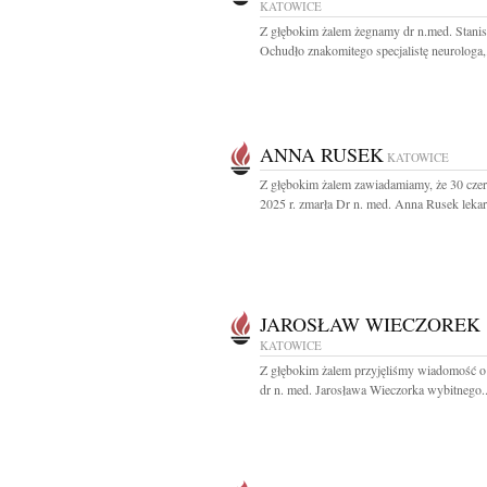
KATOWICE
Z głębokim żalem żegnamy dr n.med. Stani
Ochudło znakomitego specjalistę neurologa,.
ANNA RUSEK
KATOWICE
Z głębokim żalem zawiadamiamy, że 30 cze
2025 r. zmarła Dr n. med. Anna Rusek lekarz
JAROSŁAW WIECZOREK
KATOWICE
Z głębokim żalem przyjęliśmy wiadomość o
dr n. med. Jarosława Wieczorka wybitnego..