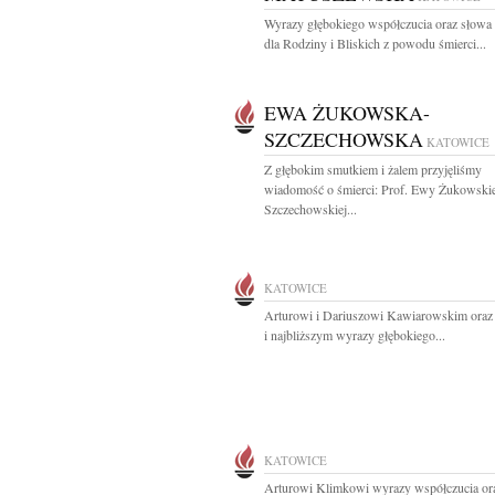
Wyrazy głębokiego współczucia oraz słowa
dla Rodziny i Bliskich z powodu śmierci...
EWA ŻUKOWSKA-
SZCZECHOWSKA
KATOWICE
Z głębokim smutkiem i żalem przyjęliśmy
wiadomość o śmierci: Prof. Ewy Żukowskie
Szczechowskiej...
KATOWICE
Arturowi i Dariuszowi Kawiarowskim oraz 
i najbliższym wyrazy głębokiego...
KATOWICE
Arturowi Klimkowi wyrazy współczucia or