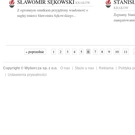
SŁAWOMIR SĘKOWSKI
STANIS
KRAKÓW
KRAKÓW
Z ogromnym smutkiem przyjęliśmy wiadomość o
Żegnamy Stani
nagłej śmierci Sławomira Sękowskiego...
zaangażowanie 
« poprzednie
1
2
3
4
5
6
7
8
9
10
11
Copyright © Wyborcza sp. z o.o.
O nas
Staże u nas
Reklama
Polityka 
Ustawienia prywatności