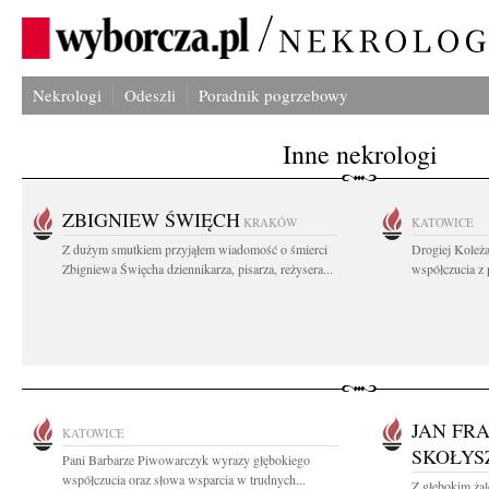
Nekrologi
Odeszli
Poradnik pogrzebowy
Inne nekrologi
ZBIGNIEW ŚWIĘCH
KRAKÓW
KATOWICE
Z dużym smutkiem przyjąłem wiadomość o śmierci
Drogiej Koleż
Zbigniewa Święcha dziennikarza, pisarza, reżysera...
współczucia z
JAN FR
KATOWICE
SKOŁYS
Pani Barbarze Piwowarczyk wyrazy głębokiego
współczucia oraz słowa wsparcia w trudnych...
Z głębokim ża