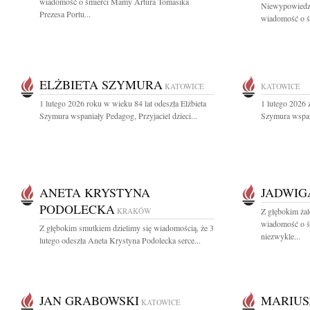
wiadomość o śmierci Mamy Artura Tomasika
Niewypowiedzi
Prezesa Portu...
wiadomość o śm
ELŻBIETA SZYMURA
KATOWICE
KATOWICE
1 lutego 2026 roku w wieku 84 lat odeszła Elżbieta
1 lutego 2026 
Szymura wspaniały Pedagog, Przyjaciel dzieci...
Szymura wspani
ANETA KRYSTYNA
JADWIG
PODOLECKA
KRAKÓW
Z głębokim żal
wiadomość o ś
Z głębokim smutkiem dzielimy się wiadomością, że 3
niezwykle...
lutego odeszła Aneta Krystyna Podolecka serce...
JAN GRABOWSKI
MARIUS
KATOWICE