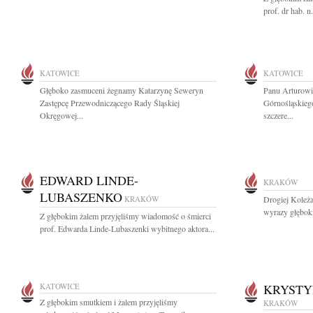
prof. dr hab. n
KATOWICE
KATOWICE
Głęboko zasmuceni żegnamy Katarzynę Seweryn
Panu Arturowi
Zastępcę Przewodniczącego Rady Śląskiej
Górnośląskieg
Okręgowej...
szczere...
EDWARD LINDE-
KRAKÓW
LUBASZENKO
KRAKÓW
Drogiej Koleża
wyrazy głębok
Z głębokim żalem przyjęliśmy wiadomość o śmierci
prof. Edwarda Linde-Lubaszenki wybitnego aktora...
KATOWICE
KRYSTY
Z głębokim smutkiem i żalem przyjęliśmy
KRAKÓW