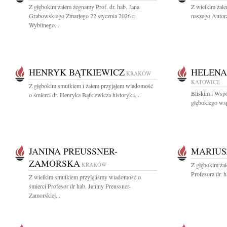
Z głębokim żalem żegnamy Prof. dr. hab. Jana
Z wielkim żal
Grabowskiego Zmarłego 22 stycznia 2026 r.
naszego Autora
Wybitnego...
HENRYK BĄTKIEWICZ
HELENA
KRAKÓW
KATOWICE
Z głębokim smutkiem i żalem przyjąłem wiadomość
Bliskim i Wsp
o śmierci dr. Henryka Bątkiewicza historyka,...
głębokiego wsp
JANINA PREUSSNER-
MARIUS
ZAMORSKA
KRAKÓW
Z głębokim ża
Profesora dr. h
Z wielkim smutkiem przyjęliśmy wiadomość o
śmierci Profesor dr hab. Janiny Preussner-
Zamorskiej...