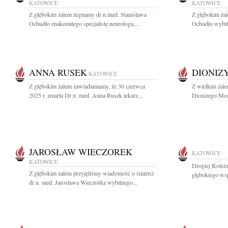
KATOWICE
KATOWICE
Z głębokim żalem żegnamy dr n.med. Stanisława
Z głębokim żal
Ochudło znakomitego specjalistę neurologa,...
Ochudło wybitn
ANNA RUSEK
DIONIZ
KATOWICE
Z głębokim żalem zawiadamiamy, że 30 czerwca
Z wielkim żale
2025 r. zmarła Dr n. med. Anna Rusek lekarz...
Dionizego Mos
JAROSŁAW WIECZOREK
KATOWICE
KATOWICE
Drogiej Koleż
Z głębokim żalem przyjęliśmy wiadomość o śmierci
głębokiego ws
dr n. med. Jarosława Wieczorka wybitnego...