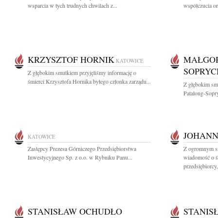
wsparcia w tych trudnych chwilach z...
współczucia or
KRZYSZTOF HORNIK
MAŁGOR
KATOWICE
SOPRYC
Z głębokim smutkiem przyjęliśmy informację o
śmierci Krzysztofa Hornika byłego członka zarządu...
Z głębokim sm
Patalong-Sopry
JOHANN
KATOWICE
Zastępcy Prezesa Górniczego Przedsiębiorstwa
Z ogromnym sm
Inwestycyjnego Sp. z o.o. w Rybniku Panu...
wiadomość o ś
przedsiębiorcy,
STANISŁAW OCHUDŁO
STANIS