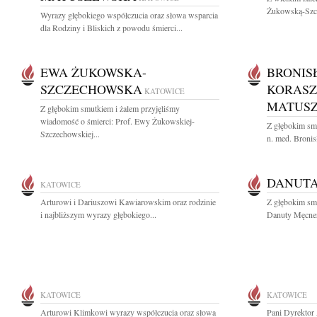
Żukowską-Szcz
Wyrazy głębokiego współczucia oraz słowa wsparcia
dla Rodziny i Bliskich z powodu śmierci...
EWA ŻUKOWSKA-
BRONIS
SZCZECHOWSKA
KORASZ
KATOWICE
MATUS
Z głębokim smutkiem i żalem przyjęliśmy
wiadomość o śmierci: Prof. Ewy Żukowskiej-
Z głębokim smu
Szczechowskiej...
n. med. Broni
DANUT
KATOWICE
Arturowi i Dariuszowi Kawiarowskim oraz rodzinie
Z głębokim sm
i najbliższym wyrazy głębokiego...
Danuty Męcner 
KATOWICE
KATOWICE
Arturowi Klimkowi wyrazy współczucia oraz słowa
Pani Dyrektor 