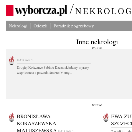
Nekrologi
Odeszli
Poradnik pogrzebowy
Inne nekrologi
KATOWICE
Drogiej Koleżance Sabinie Kacan składamy wyrazy
współczucia z powodu śmierci Mamy...
BRONISŁAWA
EWA ŻU
KORASZEWSKA-
SZCZE
MATUSZEWSKA
KATOWICE
Z wielkim żale