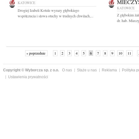
MIECZY
KATOWICE
KATOWICE
Drogiej Izabeli Kotule wyrazy głębokiego
Z głębokim ża
współczucia i słowa otuchy w trudnych chwilach,...
dr. hab. Miecz
« poprzednie
1
2
3
4
5
6
7
8
9
10
11
Copyright © Wyborcza sp. z o.o.
O nas
Staże u nas
Reklama
Polityka 
Ustawienia prywatności