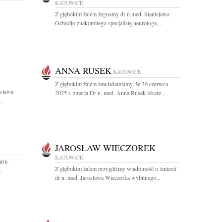
KATOWICE
Z głębokim żalem żegnamy dr n.med. Stanisława
Ochudło znakomitego specjalistę neurologa,...
ANNA RUSEK
KATOWICE
Z głębokim żalem zawiadamiamy, że 30 czerwca
isława
2025 r. zmarła Dr n. med. Anna Rusek lekarz...
.
JAROSŁAW WIECZOREK
KATOWICE
arm.
Z głębokim żalem przyjęliśmy wiadomość o śmierci
.
dr n. med. Jarosława Wieczorka wybitnego...