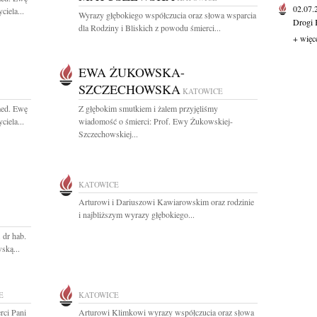
02.07
iela...
Wyrazy głębokiego współczucia oraz słowa wsparcia
Drogi 
dla Rodziny i Bliskich z powodu śmierci...
+ więc
EWA ŻUKOWSKA-
SZCZECHOWSKA
KATOWICE
med. Ewę
Z głębokim smutkiem i żalem przyjęliśmy
iela...
wiadomość o śmierci: Prof. Ewy Żukowskiej-
Szczechowskiej...
KATOWICE
Arturowi i Dariuszowi Kawiarowskim oraz rodzinie
i najbliższym wyrazy głębokiego...
 dr hab.
ską...
E
KATOWICE
rci Pani
Arturowi Klimkowi wyrazy współczucia oraz słowa