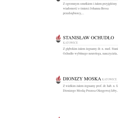
Z ogromnym smutkiem i żalem przyjęliśmy
wiadomość o śmierci Johanna Brosa
przedsiębiorcy,...
STANISŁAW OCHUDŁO
KATOWICE
Z głębokim żalem żegnamy dr. n. med. Stan
Ochudło wybitnego neurologa, nauczyciela..
DIONIZY MOSKA
KATOWICE
Z wielkim żalem żegnamy prof. dr. hab. n. f
Dionizego Moskę Prezesa Okręgowej Izby..