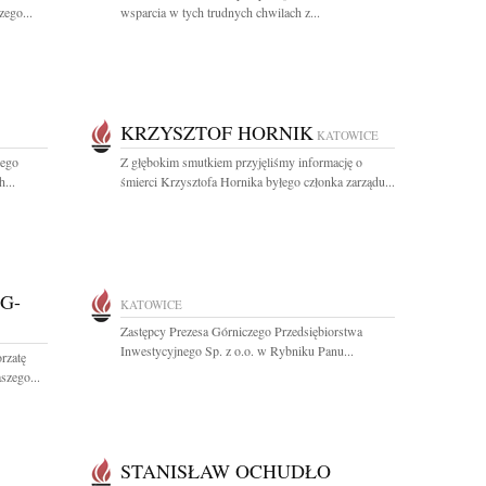
zego...
wsparcia w tych trudnych chwilach z...
KRZYSZTOF HORNIK
KATOWICE
iego
Z głębokim smutkiem przyjęliśmy informację o
...
śmierci Krzysztofa Hornika byłego członka zarządu...
G-
KATOWICE
Zastępcy Prezesa Górniczego Przedsiębiorstwa
Inwestycyjnego Sp. z o.o. w Rybniku Panu...
rzatę
szego...
STANISŁAW OCHUDŁO