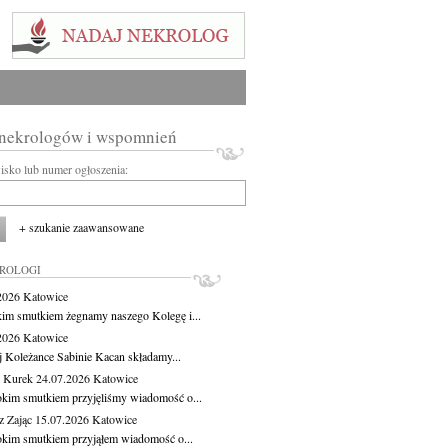
 nekrologów i wspomnień
wisko lub numer ogłoszenia:
+ szukanie zaawansowane
KROLOGI
.2026
Katowice
kim smutkiem żegnamy naszego Kolegę i...
.2026
Katowice
j Koleżance Sabinie Kacan składamy...
 Kurek
24.07.2026
Katowice
okim smutkiem przyjęliśmy wiadomość o...
z Zając
15.07.2026
Katowice
okim smutkiem przyjąłem wiadomość o...