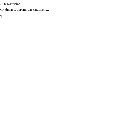
.2026
Katowice
Krystianie z ogromnym smutkiem...
ej