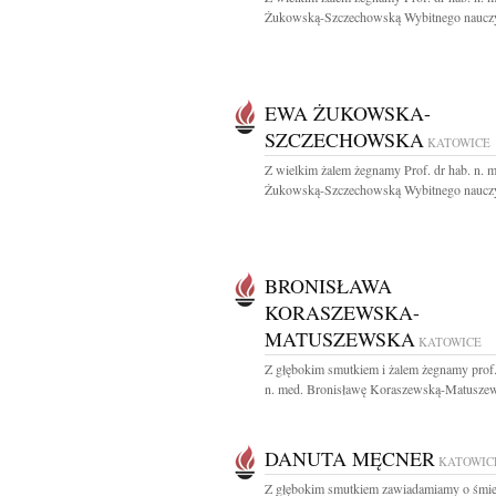
Żukowską-Szczechowską Wybitnego nauczyc
EWA ŻUKOWSKA-
SZCZECHOWSKA
KATOWICE
Z wielkim żalem żegnamy Prof. dr hab. n. 
Żukowską-Szczechowską Wybitnego nauczyc
BRONISŁAWA
KORASZEWSKA-
MATUSZEWSKA
KATOWICE
Z głębokim smutkiem i żalem żegnamy prof.
n. med. Bronisławę Koraszewską-Matuszew
DANUTA MĘCNER
KATOWIC
Z głębokim smutkiem zawiadamiamy o śmie