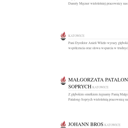
Danuty Męcner wieloletniej pracownicy nas
KATOWICE
Pani Dyrektor Anieli Wlizło wyrazy głębok
współczucia oraz słowa wsparcia w trudnych
MAŁGORZATA PATALON
SOPRYCH
KATOWICE
Z głębokim smutkiem żegnamy Panią Małgo
Patalong-Soprych wieloletnią pracownicę na
JOHANN BROS
KATOWICE