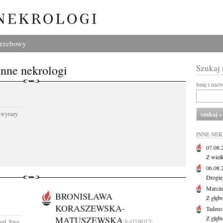
grzebowy
Inne nekrologi
Szukaj
Imię i naz
 wyrazy
INNE NE
07.08
Z wiel
06.08
Drogie
Marcin
BRONISŁAWA
Z głęb
KORASZEWSKA-
Tadeus
MATUSZEWSKA
Z głęb
med. Ewę
KATOWICE