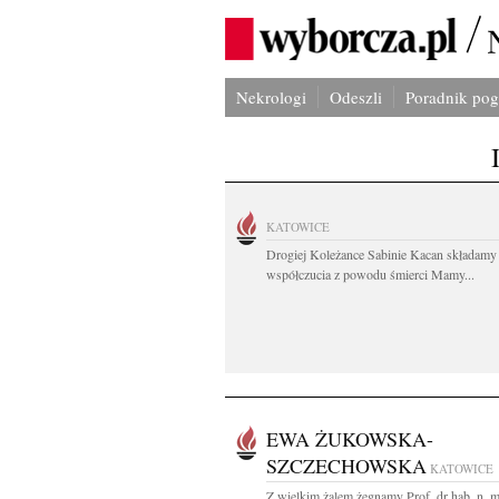
Nekrologi
Odeszli
Poradnik po
KATOWICE
Drogiej Koleżance Sabinie Kacan składamy
współczucia z powodu śmierci Mamy...
EWA ŻUKOWSKA-
SZCZECHOWSKA
KATOWICE
Z wielkim żalem żegnamy Prof. dr hab. n. 