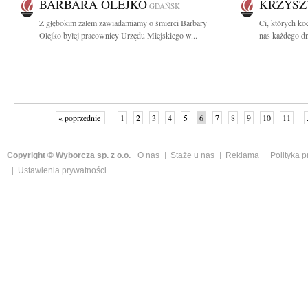
BARBARA OLEJKO
KRZYSZ
GDAŃSK
Z głębokim żalem zawiadamiamy o śmierci Barbary
Ci, których ko
Olejko byłej pracownicy Urzędu Miejskiego w...
nas każdego dni
« poprzednie
1
2
3
4
5
6
7
8
9
10
11
Copyright © Wyborcza sp. z o.o.
O nas
Staże u nas
Reklama
Polityka 
Ustawienia prywatności