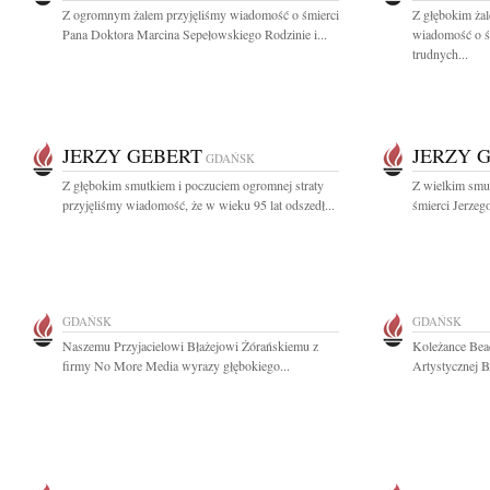
Z ogromnym żalem przyjęliśmy wiadomość o śmierci
Z głębokim żal
Pana Doktora Marcina Sepełowskiego Rodzinie i...
wiadomość o ś
trudnych...
JERZY GEBERT
JERZY 
GDAŃSK
Z głębokim smutkiem i poczuciem ogromnej straty
Z wielkim smu
przyjęliśmy wiadomość, że w wieku 95 lat odszedł...
śmierci Jerzeg
GDAŃSK
GDAŃSK
Naszemu Przyjacielowi Błażejowi Żórańskiemu z
Koleżance Beac
firmy No More Media wyrazy głębokiego...
Artystycznej 