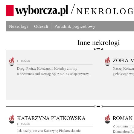
Nekrologi
Odeszli
Poradnik pogrzebowy
Inne nekrologi
ZOFIA 
GDAŃSK
Drogi Piotrze Koleżanki i Koledzy z firmy
Naszej Koleża
Konecranes and Demag Sp. z o.o. składają wyrazy...
głębokiego wspó
KATARZYNA PIĄTKOWSKA
ROMAN 
GDAŃSK
Z ogromnym ża
Jak każdy, kto zna Katarzynę Piątkowską nie
Komandora Rom