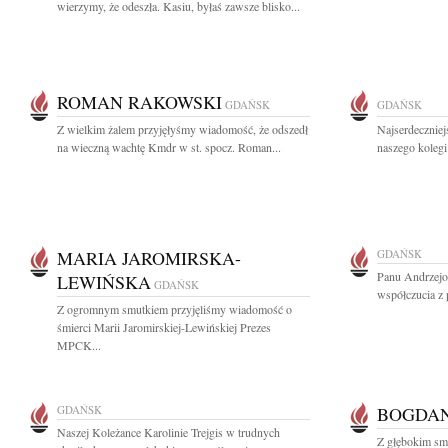
wierzymy, że odeszła. Kasiu, byłaś zawsze blisko...
ROMAN RAKOWSKI
GDAŃSK
GDAŃSK
Z wielkim żalem przyjęłyśmy wiadomość, że odszedł
Najserdeczniej
na wieczną wachtę Kmdr w st. spocz. Roman...
naszego kolegi
MARIA JAROMIRSKA-
GDAŃSK
Panu Andrzejo
LEWIŃSKA
GDAŃSK
współczucia z 
Z ogromnym smutkiem przyjęliśmy wiadomość o
śmierci Marii Jaromirskiej-Lewińskiej Prezes
MPCK...
GDAŃSK
BOGDA
Naszej Koleżance Karolinie Trejgis w trudnych
Z głębokim smu