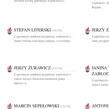
chwilach wyrazy głębokiego współczucia z...
wiadomość, że 
Bogdan...
STEFAN LITERSKI
JERZY 
GDAŃSK
Z ogromnym smutkiem przyjęliśmy wiadomość o
Z głębokim sm
śmierci Stefana Literskiego radnego, a wcześniej...
straty przyjęl
JERZY ŻURAWICZ
JANINA
GDAŃSK
ZABŁO
Z ogromnym smutkiem przyjęliśmy wiadomość o
śmierci Jerzego Żurawicza burmistrza gminy
Z ogromnym s
Żukowo w...
śmierci Janiny
MARCIN SEPEŁOWSKI
ANTONI
GDAŃSK