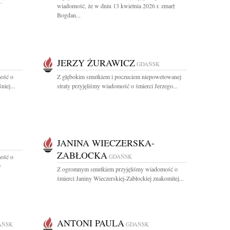
.
wiadomość, że w dniu 13 kwietnia 2026 r. zmarł
Bogdan...
JERZY ŻURAWICZ
GDAŃSK
ość o
Z głębokim smutkiem i poczuciem niepowetowanej
niej...
straty przyjęliśmy wiadomość o śmierci Jerzego...
JANINA WIECZERSKA-
ZABŁOCKA
ość o
GDAŃSK
y
Z ogromnym smutkiem przyjęliśmy wiadomość o
śmierci Janiny Wieczerskiej-Zabłockiej znakomitej...
ANTONI PAULA
AŃSK
GDAŃSK