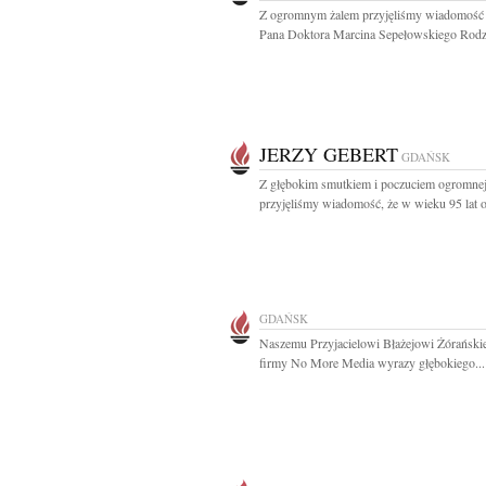
Z ogromnym żalem przyjęliśmy wiadomość 
Pana Doktora Marcina Sepełowskiego Rodzin
JERZY GEBERT
GDAŃSK
Z głębokim smutkiem i poczuciem ogromnej 
przyjęliśmy wiadomość, że w wieku 95 lat o
GDAŃSK
Naszemu Przyjacielowi Błażejowi Żórański
firmy No More Media wyrazy głębokiego...