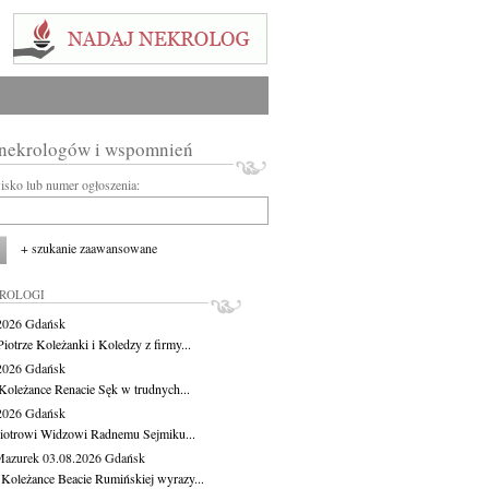
 nekrologów i wspomnień
wisko lub numer ogłoszenia:
+ szukanie zaawansowane
KROLOGI
.2026
Gdańsk
iotrze Koleżanki i Koledzy z firmy...
.2026
Gdańsk
Koleżance Renacie Sęk w trudnych...
.2026
Gdańsk
iotrowi Widzowi Radnemu Sejmiku...
Mazurek
03.08.2026
Gdańsk
 Koleżance Beacie Rumińskiej wyrazy...