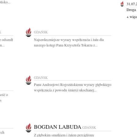
lisko...
31.07
Droga 
+ więc
K
GDAŃSK
e odszedł
Najserdeczniejsze wyrazy współczucia i żalu dla
...
naszego kolegi Pana Krzysztofa Tokarza z...
GDAŃSK
Panu Andrzejowi Rogozińskiemu wyrazy głębokiego
współczucia z powodu śmierci ukochanej...
ość o
es
BOGDAN LABUDA
GDAŃSK
ych
Z głębokim smutkiem i żalem przyjęliśmy