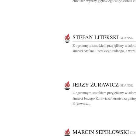
chwilach wyrazy głębokiego współczucia z..
STEFAN LITERSKI
GDAŃSK
Z ogromnym smutkiem przyjęliśmy wiadom
śmierci Stefana Literskiego radnego, a wcześ
JERZY ŻURAWICZ
GDAŃSK
Z ogromnym smutkiem przyjęliśmy wiadom
śmierci Jerzego Żurawicza burmistrza gmin
Żukowo w...
MARCIN SEPEŁOWSKI
GD