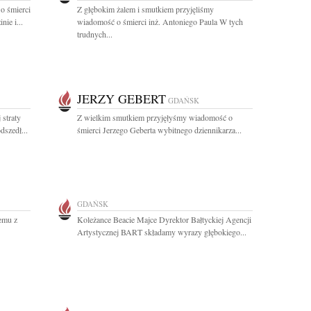
o śmierci
Z głębokim żalem i smutkiem przyjęliśmy
ie i...
wiadomość o śmierci inż. Antoniego Paula W tych
trudnych...
JERZY GEBERT
GDAŃSK
straty
Z wielkim smutkiem przyjęłyśmy wiadomość o
dszedł...
śmierci Jerzego Geberta wybitnego dziennikarza...
GDAŃSK
emu z
Koleżance Beacie Majce Dyrektor Bałtyckiej Agencji
Artystycznej BART składamy wyrazy głębokiego...