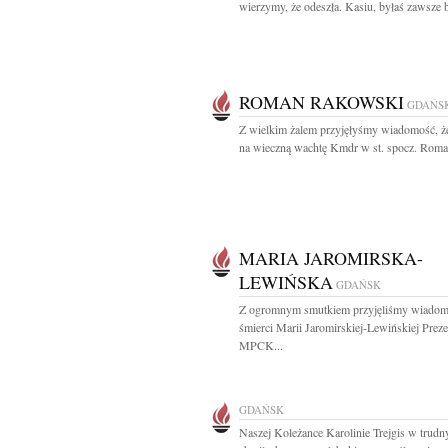
wierzymy, że odeszła. Kasiu, byłaś zawsze b
ROMAN RAKOWSKI
GDAŃS
Z wielkim żalem przyjęłyśmy wiadomość, ż
na wieczną wachtę Kmdr w st. spocz. Roman
MARIA JAROMIRSKA-
LEWIŃSKA
GDAŃSK
Z ogromnym smutkiem przyjęliśmy wiadom
śmierci Marii Jaromirskiej-Lewińskiej Prez
MPCK...
GDAŃSK
Naszej Koleżance Karolinie Trejgis w trudn