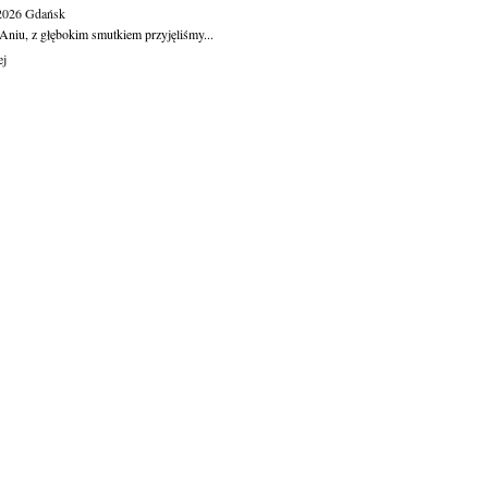
.2026
Gdańsk
Aniu, z głębokim smutkiem przyjęliśmy...
ej