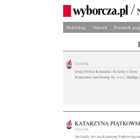
Nekrologi
Odeszli
Poradnik po
GDAŃSK
Drogi Piotrze Koleżanki i Koledzy z firmy
Konecranes and Demag Sp. z o.o. składają w
KATARZYNA PIĄTKOWS
GDAŃSK
Jak każdy, kto zna Katarzynę Piątkowską ni