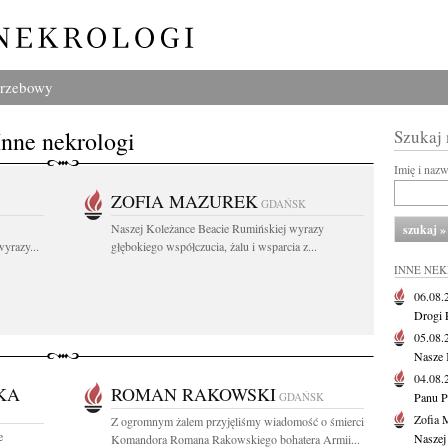
grzebowy
Inne nekrologi
Szukaj
Imię i naz
ZOFIA MAZUREK
GDAŃSK
Naszej Koleżance Beacie Rumińskiej wyrazy
yrazy...
głębokiego współczucia, żalu i wsparcia z...
INNE NE
06.08
Drogi P
05.08
Nasze 
04.08
KA
ROMAN RAKOWSKI
GDAŃSK
Panu P
Zofia 
Z ogromnym żalem przyjęliśmy wiadomość o śmierci
e
Naszej
Komandora Romana Rakowskiego bohatera Armii...