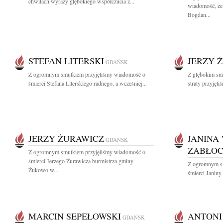
chwilach wyrazy głębokiego współczucia z...
wiadomość, że 
Bogdan...
STEFAN LITERSKI
JERZY 
GDAŃSK
Z ogromnym smutkiem przyjęliśmy wiadomość o
Z głębokim sm
śmierci Stefana Literskiego radnego, a wcześniej...
straty przyjęl
JERZY ŻURAWICZ
JANINA
GDAŃSK
ZABŁO
Z ogromnym smutkiem przyjęliśmy wiadomość o
śmierci Jerzego Żurawicza burmistrza gminy
Z ogromnym s
Żukowo w...
śmierci Janiny
MARCIN SEPEŁOWSKI
ANTONI
GDAŃSK