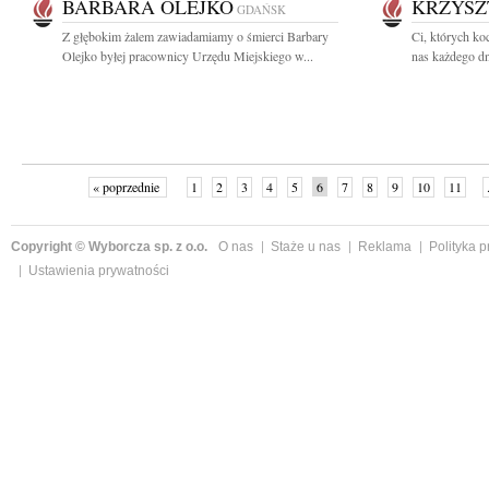
BARBARA OLEJKO
KRZYSZ
GDAŃSK
Z głębokim żalem zawiadamiamy o śmierci Barbary
Ci, których ko
Olejko byłej pracownicy Urzędu Miejskiego w...
nas każdego dni
« poprzednie
1
2
3
4
5
6
7
8
9
10
11
Copyright © Wyborcza sp. z o.o.
O nas
Staże u nas
Reklama
Polityka 
Ustawienia prywatności