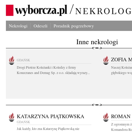
Nekrologi
Odeszli
Poradnik pogrzebowy
Inne nekrologi
ZOFIA 
GDAŃSK
Drogi Piotrze Koleżanki i Koledzy z firmy
Naszej Koleża
Konecranes and Demag Sp. z o.o. składają wyrazy...
głębokiego wspó
KATARZYNA PIĄTKOWSKA
ROMAN 
GDAŃSK
Z ogromnym ża
Jak każdy, kto zna Katarzynę Piątkowską nie
Komandora Rom