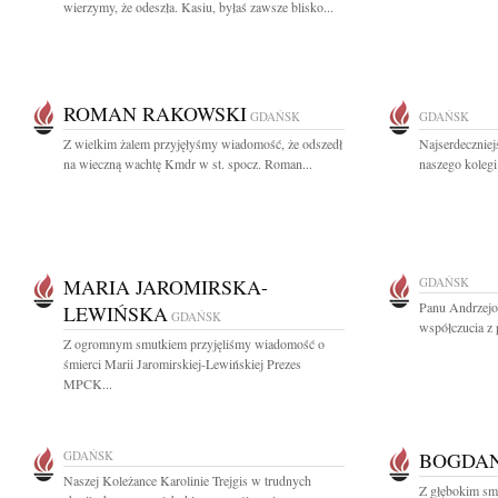
wierzymy, że odeszła. Kasiu, byłaś zawsze blisko...
ROMAN RAKOWSKI
GDAŃSK
GDAŃSK
Z wielkim żalem przyjęłyśmy wiadomość, że odszedł
Najserdeczniej
na wieczną wachtę Kmdr w st. spocz. Roman...
naszego kolegi
MARIA JAROMIRSKA-
GDAŃSK
Panu Andrzejo
LEWIŃSKA
GDAŃSK
współczucia z 
Z ogromnym smutkiem przyjęliśmy wiadomość o
śmierci Marii Jaromirskiej-Lewińskiej Prezes
MPCK...
GDAŃSK
BOGDA
Naszej Koleżance Karolinie Trejgis w trudnych
Z głębokim smu