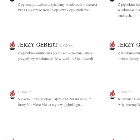
Z ogromnym żalem przyjęliśmy wiadomość o śmierci
Z głębokim żal
Pana Doktora Marcina Sepełowskiego Rodzinie i...
wiadomość o ś
trudnych...
JERZY GEBERT
JERZY 
GDAŃSK
Z głębokim smutkiem i poczuciem ogromnej straty
Z wielkim smu
przyjęliśmy wiadomość, że w wieku 95 lat odszedł...
śmierci Jerzeg
GDAŃSK
GDAŃSK
Naszemu Przyjacielowi Błażejowi Żórańskiemu z
Koleżance Beac
firmy No More Media wyrazy głębokiego...
Artystycznej 