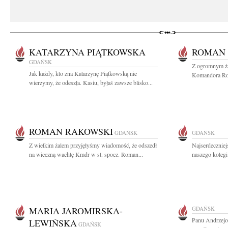
KATARZYNA PIĄTKOWSKA
ROMAN 
GDAŃSK
Z ogromnym ża
Jak każdy, kto zna Katarzynę Piątkowską nie
Komandora Rom
wierzymy, że odeszła. Kasiu, byłaś zawsze blisko...
ROMAN RAKOWSKI
GDAŃSK
GDAŃSK
Z wielkim żalem przyjęłyśmy wiadomość, że odszedł
Najserdeczniej
na wieczną wachtę Kmdr w st. spocz. Roman...
naszego kolegi
MARIA JAROMIRSKA-
GDAŃSK
Panu Andrzejo
LEWIŃSKA
GDAŃSK