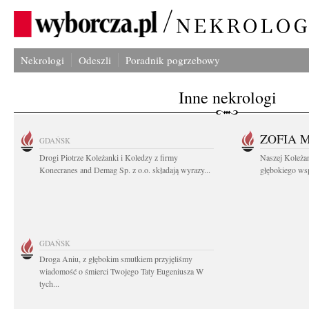
Nekrologi
Odeszli
Poradnik pogrzebowy
Inne nekrologi
ZOFIA 
GDAŃSK
Drogi Piotrze Koleżanki i Koledzy z firmy
Naszej Koleża
Konecranes and Demag Sp. z o.o. składają wyrazy...
głębokiego wspó
GDAŃSK
Droga Aniu, z głębokim smutkiem przyjęliśmy
wiadomość o śmierci Twojego Taty Eugeniusza W
tych...