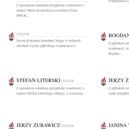
współczucia z 
Z ogromnym smutkiem przyjęliśmy wiadomość o
śmierci Marii Jaromirskiej-Lewińskiej Prezes
MPCK...
GDAŃSK
BOGDA
Naszej Koleżance Karolinie Trejgis w trudnych
Z głębokim smu
chwilach wyrazy głębokiego współczucia z...
wiadomość, że 
Bogdan...
STEFAN LITERSKI
JERZY 
GDAŃSK
Z ogromnym smutkiem przyjęliśmy wiadomość o
Z głębokim sm
śmierci Stefana Literskiego radnego, a wcześniej...
straty przyjęl
JERZY ŻURAWICZ
JANINA
GDAŃSK