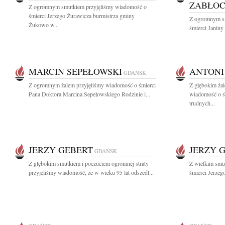
ZABŁO
Z ogromnym smutkiem przyjęliśmy wiadomość o
śmierci Jerzego Żurawicza burmistrza gminy
Z ogromnym s
Żukowo w...
śmierci Janiny
MARCIN SEPEŁOWSKI
ANTONI
GDAŃSK
Z ogromnym żalem przyjęliśmy wiadomość o śmierci
Z głębokim żal
Pana Doktora Marcina Sepełowskiego Rodzinie i...
wiadomość o ś
trudnych...
JERZY GEBERT
JERZY 
GDAŃSK
Z głębokim smutkiem i poczuciem ogromnej straty
Z wielkim smu
przyjęliśmy wiadomość, że w wieku 95 lat odszedł...
śmierci Jerzeg