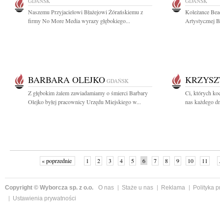
GDAŃSK
GDAŃSK
Naszemu Przyjacielowi Błażejowi Żórańskiemu z
Koleżance Beac
firmy No More Media wyrazy głębokiego...
Artystycznej 
BARBARA OLEJKO
KRZYSZ
GDAŃSK
Z głębokim żalem zawiadamiamy o śmierci Barbary
Ci, których ko
Olejko byłej pracownicy Urzędu Miejskiego w...
nas każdego dni
« poprzednie
1
2
3
4
5
6
7
8
9
10
11
Copyright © Wyborcza sp. z o.o.
O nas
Staże u nas
Reklama
Polityka 
Ustawienia prywatności