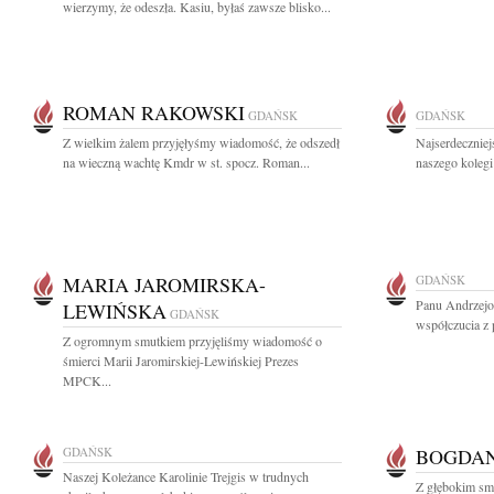
wierzymy, że odeszła. Kasiu, byłaś zawsze blisko...
ROMAN RAKOWSKI
GDAŃSK
GDAŃSK
Z wielkim żalem przyjęłyśmy wiadomość, że odszedł
Najserdeczniej
na wieczną wachtę Kmdr w st. spocz. Roman...
naszego kolegi
MARIA JAROMIRSKA-
GDAŃSK
Panu Andrzejo
LEWIŃSKA
GDAŃSK
współczucia z 
Z ogromnym smutkiem przyjęliśmy wiadomość o
śmierci Marii Jaromirskiej-Lewińskiej Prezes
MPCK...
GDAŃSK
BOGDA
Naszej Koleżance Karolinie Trejgis w trudnych
Z głębokim smu