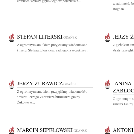
chwilach wyrazy głębokiego współczucia z...
wiadomość, że 
Bogdan...
STEFAN LITERSKI
JERZY 
GDAŃSK
Z ogromnym smutkiem przyjęliśmy wiadomość o
Z głębokim sm
śmierci Stefana Literskiego radnego, a wcześniej...
straty przyjęl
JERZY ŻURAWICZ
JANINA
GDAŃSK
ZABŁO
Z ogromnym smutkiem przyjęliśmy wiadomość o
śmierci Jerzego Żurawicza burmistrza gminy
Z ogromnym s
Żukowo w...
śmierci Janiny
MARCIN SEPEŁOWSKI
ANTONI
GDAŃSK