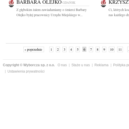
BARBARA OLEJKO
KRZYSZ
GDAŃSK
Z głębokim żalem zawiadamiamy o śmierci Barbary
Ci, których ko
Olejko byłej pracownicy Urzędu Miejskiego w...
nas każdego dni
« poprzednie
1
2
3
4
5
6
7
8
9
10
11
Copyright © Wyborcza sp. z o.o.
O nas
Staże u nas
Reklama
Polityka 
Ustawienia prywatności