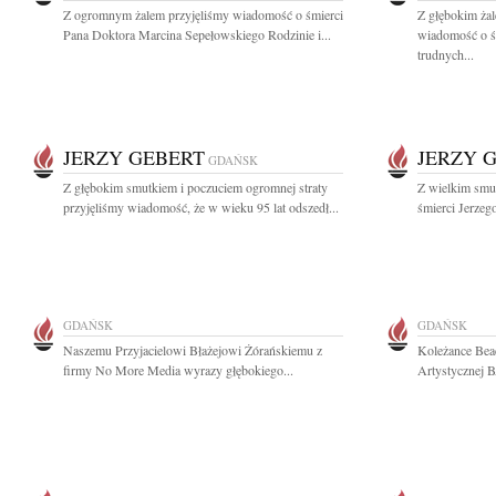
Z ogromnym żalem przyjęliśmy wiadomość o śmierci
Z głębokim żal
Pana Doktora Marcina Sepełowskiego Rodzinie i...
wiadomość o ś
trudnych...
JERZY GEBERT
JERZY 
GDAŃSK
Z głębokim smutkiem i poczuciem ogromnej straty
Z wielkim smu
przyjęliśmy wiadomość, że w wieku 95 lat odszedł...
śmierci Jerzeg
GDAŃSK
GDAŃSK
Naszemu Przyjacielowi Błażejowi Żórańskiemu z
Koleżance Beac
firmy No More Media wyrazy głębokiego...
Artystycznej 