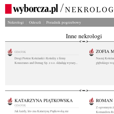
Nekrologi
Odeszli
Poradnik pogrzebowy
Inne nekrologi
ZOFIA 
GDAŃSK
Drogi Piotrze Koleżanki i Koledzy z firmy
Naszej Koleża
Konecranes and Demag Sp. z o.o. składają wyrazy...
głębokiego wspó
KATARZYNA PIĄTKOWSKA
ROMAN 
GDAŃSK
Z ogromnym ża
Jak każdy, kto zna Katarzynę Piątkowską nie
Komandora Rom