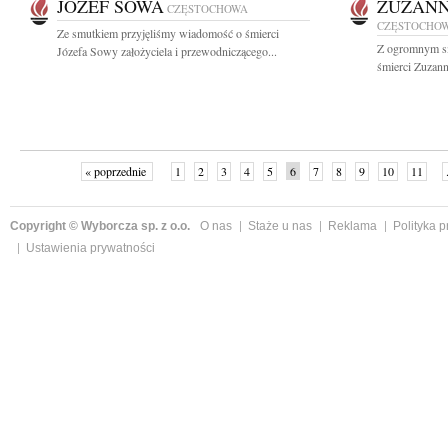
JÓZEF SOWA
ZUZANN
CZĘSTOCHOWA
CZĘSTOCHO
Ze smutkiem przyjęliśmy wiadomość o śmierci
Z ogromnym s
Józefa Sowy założyciela i przewodniczącego...
śmierci Zuzann
« poprzednie
1
2
3
4
5
6
7
8
9
10
11
Copyright © Wyborcza sp. z o.o.
O nas
Staże u nas
Reklama
Polityka 
Ustawienia prywatności