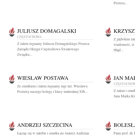
Prezesa...
JULIUSZ DOMAGALSKI
KRZYSZ
CZĘSTOCHOWA
Z głębokim żal
Z żalem żegnamy Juliusza Domagalskiego Prezesa
wiadomość, iż
Zarządu Okręgu Częstochowa Światowego
Hłąd...
Związku...
WIESŁAW POSTAWA
JAN MA
CZĘSTOCHO
Ze smutkiem i żalem żegnamy mgr inż. Wiesława
Z żalem i smut
Postawę naszego kolegę z klasy maturalnej XIb...
Jana Marka Kr
ANDRZEJ SZCZECINA
BOLESŁ
Łącząc się w żałobie i smutku po śmierci Andrzeja
Panu prof. dr.