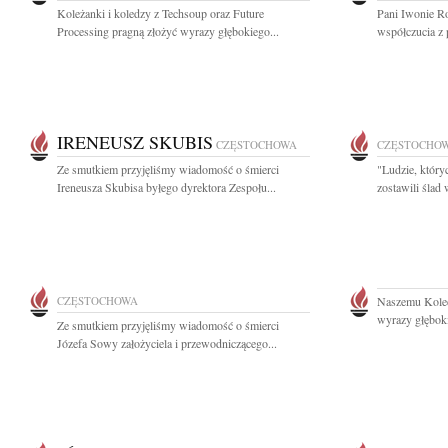
Koleżanki i koledzy z Techsoup oraz Future
Pani Iwonie R
Processing pragną złożyć wyrazy głębokiego...
współczucia z 
IRENEUSZ SKUBIS
CZĘSTOCHOWA
CZĘSTOCHO
Ze smutkiem przyjęliśmy wiadomość o śmierci
"Ludzie, który
Ireneusza Skubisa byłego dyrektora Zespołu...
zostawili ślad
CZĘSTOCHOWA
Naszemu Kole
wyrazy głęboki
Ze smutkiem przyjęliśmy wiadomość o śmierci
Józefa Sowy założyciela i przewodniczącego...