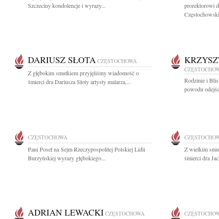
Szczeciny kondolencje i wyrazy...
prorektorowi d
Częstochowskie
DARIUSZ SŁOTA
KRZYSZ
CZĘSTOCHOWA
CZĘSTOCHO
Z głębokim smutkiem przyjęliśmy wiadomość o
Rodzinie i Bli
śmierci dra Dariusza Słoty artysty malarza,...
powodu odejści
CZĘSTOCHOWA
CZĘSTOCHO
Pani Poseł na Sejm Rzeczypospolitej Polskiej Lidii
Z wielkim smu
Burzyńskiej wyrazy głębokiego...
śmierci dra Ja
ADRIAN LEWACKI
CZĘSTOCHOWA
CZĘSTOCHO