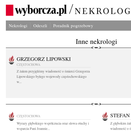
Nekrologi
Odeszli
Poradnik pogrzebowy
Inne nekrologi
GRZEGORZ LIPOWSKI
CZĘSTOCHOWA
Z żalem przyjęliśmy wiadomość o śmierci Grzegorza
Lipowskiego byłego wojewody częstochowskiego
w...
STEFAN
CZĘSTOCHOWA
Wyrazy głębokiego współczucia oraz słowa otuchy i
Z głębokim żal
wsparcia Pani Joannie...
wiadomość o śm