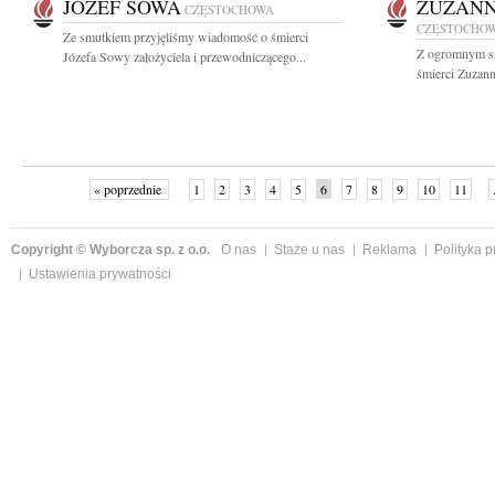
JÓZEF SOWA
ZUZANN
CZĘSTOCHOWA
CZĘSTOCHO
Ze smutkiem przyjęliśmy wiadomość o śmierci
Z ogromnym s
Józefa Sowy założyciela i przewodniczącego...
śmierci Zuzann
« poprzednie
1
2
3
4
5
6
7
8
9
10
11
Copyright © Wyborcza sp. z o.o.
O nas
Staże u nas
Reklama
Polityka 
Ustawienia prywatności