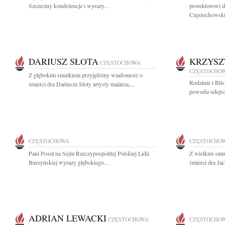
Szczeciny kondolencje i wyrazy...
prorektorowi d
Częstochowskie
DARIUSZ SŁOTA
KRZYSZ
CZĘSTOCHOWA
CZĘSTOCHO
Z głębokim smutkiem przyjęliśmy wiadomość o
Rodzinie i Bli
śmierci dra Dariusza Słoty artysty malarza,...
powodu odejści
CZĘSTOCHOWA
CZĘSTOCHO
Pani Poseł na Sejm Rzeczypospolitej Polskiej Lidii
Z wielkim smu
Burzyńskiej wyrazy głębokiego...
śmierci dra Ja
ADRIAN LEWACKI
CZĘSTOCHOWA
CZĘSTOCHO