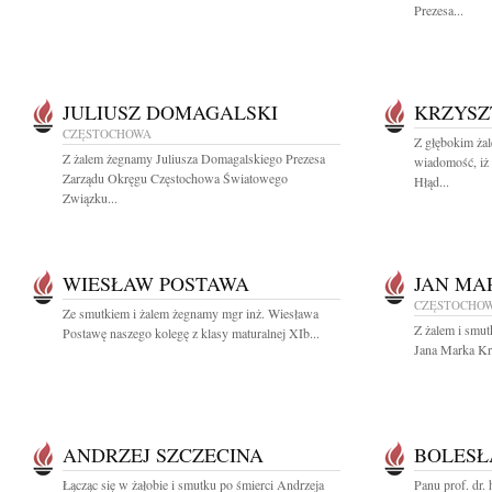
Prezesa...
JULIUSZ DOMAGALSKI
KRZYSZ
CZĘSTOCHOWA
Z głębokim żal
Z żalem żegnamy Juliusza Domagalskiego Prezesa
wiadomość, iż
Zarządu Okręgu Częstochowa Światowego
Hłąd...
Związku...
WIESŁAW POSTAWA
JAN MA
CZĘSTOCHO
Ze smutkiem i żalem żegnamy mgr inż. Wiesława
Z żalem i smut
Postawę naszego kolegę z klasy maturalnej XIb...
Jana Marka Kr
ANDRZEJ SZCZECINA
BOLESŁ
Łącząc się w żałobie i smutku po śmierci Andrzeja
Panu prof. dr.