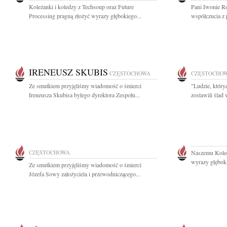
Koleżanki i koledzy z Techsoup oraz Future
Pani Iwonie R
Processing pragną złożyć wyrazy głębokiego...
współczucia z 
IRENEUSZ SKUBIS
CZĘSTOCHOWA
CZĘSTOCHO
Ze smutkiem przyjęliśmy wiadomość o śmierci
"Ludzie, który
Ireneusza Skubisa byłego dyrektora Zespołu...
zostawili ślad
CZĘSTOCHOWA
Naszemu Kole
wyrazy głęboki
Ze smutkiem przyjęliśmy wiadomość o śmierci
Józefa Sowy założyciela i przewodniczącego...