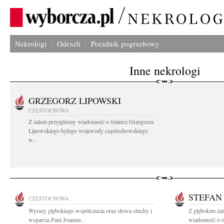
Nekrologi
Odeszli
Poradnik pogrzebowy
Inne nekrologi
GRZEGORZ LIPOWSKI
CZĘSTOCHOWA
Z żalem przyjęliśmy wiadomość o śmierci Grzegorza
Lipowskiego byłego wojewody częstochowskiego
w...
STEFAN
CZĘSTOCHOWA
Wyrazy głębokiego współczucia oraz słowa otuchy i
Z głębokim żal
wsparcia Pani Joannie...
wiadomość o śm