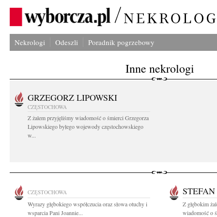
Nekrologi
Odeszli
Poradnik pogrzebowy
Inne nekrologi
GRZEGORZ LIPOWSKI
CZĘSTOCHOWA
Z żalem przyjęliśmy wiadomość o śmierci Grzegorza
Lipowskiego byłego wojewody częstochowskiego
w...
STEFAN
CZĘSTOCHOWA
Wyrazy głębokiego współczucia oraz słowa otuchy i
Z głębokim żal
wsparcia Pani Joannie...
wiadomość o śm