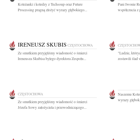
Koleżanki i koledzy z Techsoup oraz Future
Pani Iwonie R
Processing pragną złożyć wyrazy głębokiego...
współczucia z 
IRENEUSZ SKUBIS
CZĘSTOCHOWA
CZĘSTOCHO
Ze smutkiem przyjęliśmy wiadomość o śmierci
"Ludzie, który
Ireneusza Skubisa byłego dyrektora Zespołu...
zostawili ślad
CZĘSTOCHOWA
Naszemu Kole
wyrazy głęboki
Ze smutkiem przyjęliśmy wiadomość o śmierci
Józefa Sowy założyciela i przewodniczącego...