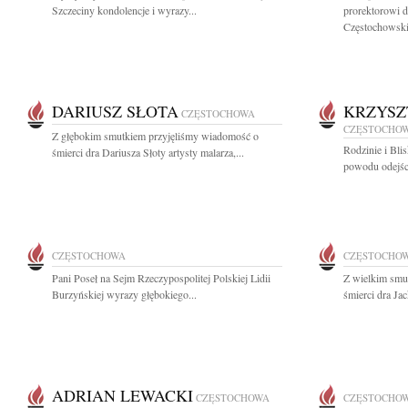
Szczeciny kondolencje i wyrazy...
prorektorowi d
Częstochowskie
DARIUSZ SŁOTA
KRZYSZ
CZĘSTOCHOWA
CZĘSTOCHO
Z głębokim smutkiem przyjęliśmy wiadomość o
Rodzinie i Bli
śmierci dra Dariusza Słoty artysty malarza,...
powodu odejści
CZĘSTOCHOWA
CZĘSTOCHO
Pani Poseł na Sejm Rzeczypospolitej Polskiej Lidii
Z wielkim smu
Burzyńskiej wyrazy głębokiego...
śmierci dra Ja
ADRIAN LEWACKI
CZĘSTOCHOWA
CZĘSTOCHO