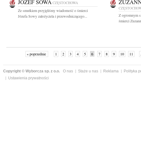
JÓZEF SOWA
ZUZANN
CZĘSTOCHOWA
CZĘSTOCHO
Ze smutkiem przyjęliśmy wiadomość o śmierci
Z ogromnym s
Józefa Sowy założyciela i przewodniczącego...
śmierci Zuzann
« poprzednie
1
2
3
4
5
6
7
8
9
10
11
Copyright © Wyborcza sp. z o.o.
O nas
Staże u nas
Reklama
Polityka 
Ustawienia prywatności