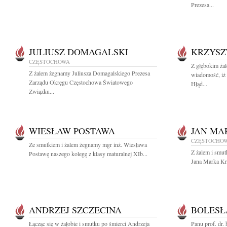
Prezesa...
JULIUSZ DOMAGALSKI
KRZYSZ
CZĘSTOCHOWA
Z głębokim żal
Z żalem żegnamy Juliusza Domagalskiego Prezesa
wiadomość, iż
Zarządu Okręgu Częstochowa Światowego
Hłąd...
Związku...
WIESŁAW POSTAWA
JAN MA
CZĘSTOCHO
Ze smutkiem i żalem żegnamy mgr inż. Wiesława
Z żalem i smut
Postawę naszego kolegę z klasy maturalnej XIb...
Jana Marka Kr
ANDRZEJ SZCZECINA
BOLESŁ
Łącząc się w żałobie i smutku po śmierci Andrzeja
Panu prof. dr.