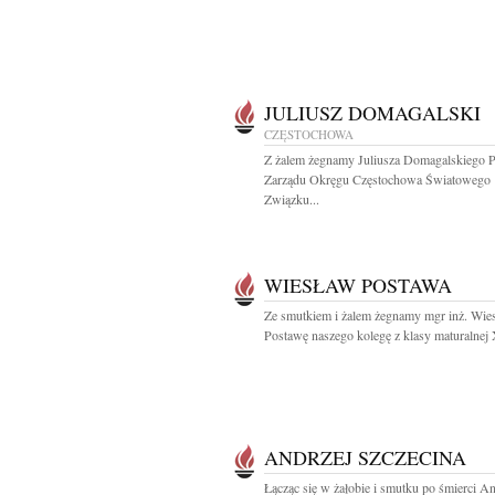
JULIUSZ DOMAGALSKI
CZĘSTOCHOWA
Z żalem żegnamy Juliusza Domagalskiego P
Zarządu Okręgu Częstochowa Światowego
Związku...
WIESŁAW POSTAWA
Ze smutkiem i żalem żegnamy mgr inż. Wie
Postawę naszego kolegę z klasy maturalnej 
ANDRZEJ SZCZECINA
Łącząc się w żałobie i smutku po śmierci An