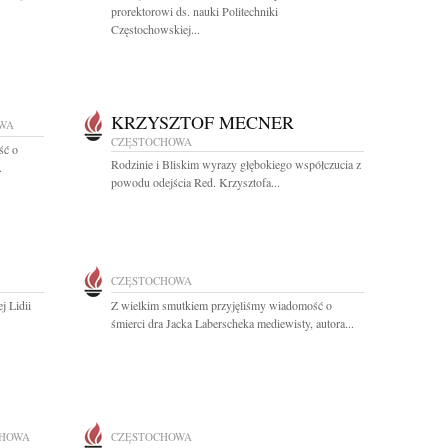
prorektorowi ds. nauki Politechniki
Częstochowskiej...
KRZYSZTOF MECNER
WA
CZĘSTOCHOWA
ść o
Rodzinie i Bliskim wyrazy głębokiego współczucia z
.
powodu odejścia Red. Krzysztofa...
CZĘSTOCHOWA
j Lidii
Z wielkim smutkiem przyjęliśmy wiadomość o
śmierci dra Jacka Laberscheka mediewisty, autora...
CHOWA
CZĘSTOCHOWA