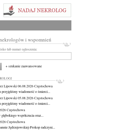
 nekrologów i wspomnień
wisko lub numer ogłoszenia:
+ szukanie zaawansowane
KROLOGI
rz Lipowski
06.08.2026
Częstochowa
m przyjęliśmy wiadomość o śmierci...
rz Lipowski
05.08.2026
Częstochowa
m przyjęliśmy wiadomość o śmierci...
.2026
Częstochowa
 głębokiego współczucia oraz...
.2026
Częstochowa
oannie Jędrzejowskiej-Prokop radczyni...