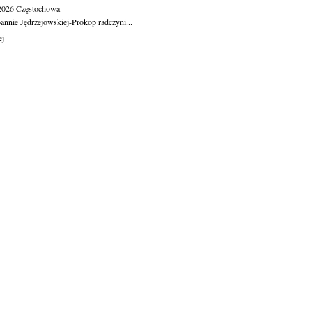
.2026
Częstochowa
oannie Jędrzejowskiej-Prokop radczyni...
ej