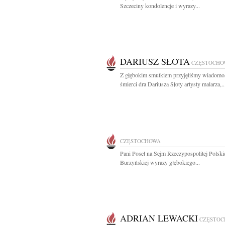
Szczeciny kondolencje i wyrazy...
DARIUSZ SŁOTA
CZĘSTOCHO
Z głębokim smutkiem przyjęliśmy wiadomo
śmierci dra Dariusza Słoty artysty malarza,..
CZĘSTOCHOWA
Pani Poseł na Sejm Rzeczypospolitej Polskie
Burzyńskiej wyrazy głębokiego...
ADRIAN LEWACKI
CZĘSTO