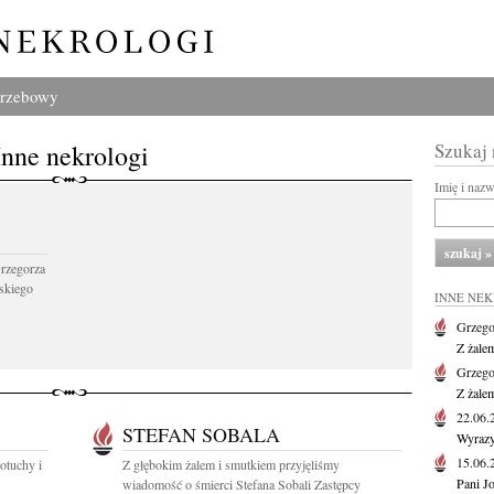
grzebowy
Inne nekrologi
Szukaj
Imię i naz
Grzegorza
skiego
INNE NE
Grzego
Z żale
Grzego
Z żale
22.06
STEFAN SOBALA
Wyrazy
15.06
otuchy i
Z głębokim żalem i smutkiem przyjęliśmy
Pani J
wiadomość o śmierci Stefana Sobali Zastępcy