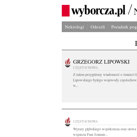
Nekrologi
Odeszli
Poradnik po
GRZEGORZ LIPOWSKI
CZĘSTOCHOWA
Z żalem przyjęliśmy wiadomość o śmierci 
Lipowskiego byłego wojewody częstochow
w...
CZĘSTOCHOWA
Wyrazy głębokiego współczucia oraz słowa 
wsparcia Pani Joannie...