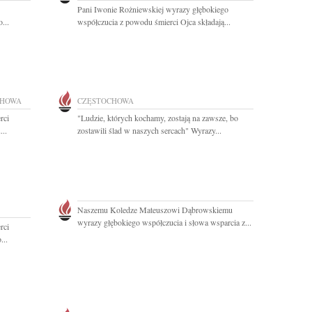
Pani Iwonie Rożniewskiej wyrazy głębokiego
...
współczucia z powodu śmierci Ojca składają...
CHOWA
CZĘSTOCHOWA
rci
"Ludzie, których kochamy, zostają na zawsze, bo
...
zostawili ślad w naszych sercach" Wyrazy...
Naszemu Koledze Mateuszowi Dąbrowskiemu
wyrazy głębokiego współczucia i słowa wsparcia z...
rci
...