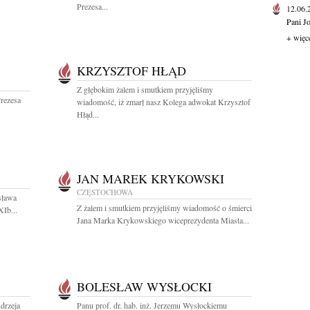
Prezesa...
12.06
Pani J
+ więc
KRZYSZTOF HŁĄD
Z głębokim żalem i smutkiem przyjęliśmy
rezesa
wiadomość, iż zmarł nasz Kolega adwokat Krzysztof
Hłąd...
JAN MAREK KRYKOWSKI
CZĘSTOCHOWA
sława
Z żalem i smutkiem przyjęliśmy wiadomość o śmierci
XIb...
Jana Marka Krykowskiego wiceprezydenta Miasta...
BOLESŁAW WYSŁOCKI
drzeja
Panu prof. dr. hab. inż. Jerzemu Wysłockiemu