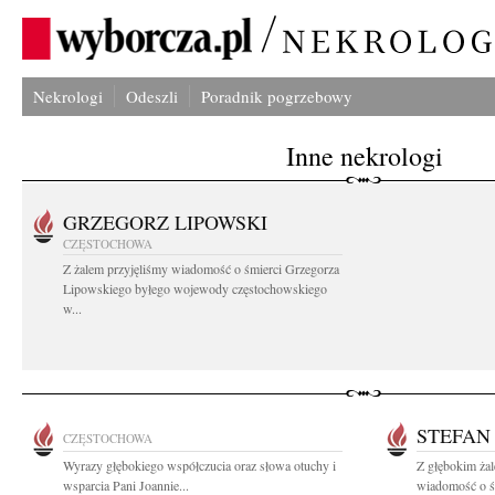
Nekrologi
Odeszli
Poradnik pogrzebowy
Inne nekrologi
GRZEGORZ LIPOWSKI
CZĘSTOCHOWA
Z żalem przyjęliśmy wiadomość o śmierci Grzegorza
Lipowskiego byłego wojewody częstochowskiego
w...
STEFAN
CZĘSTOCHOWA
Wyrazy głębokiego współczucia oraz słowa otuchy i
Z głębokim żal
wsparcia Pani Joannie...
wiadomość o śm