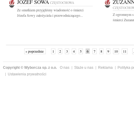
JÓZEF SOWA
ZUZANN
CZĘSTOCHOWA
CZĘSTOCHO
Ze smutkiem przyjęliśmy wiadomość o śmierci
Z ogromnym s
Józefa Sowy założyciela i przewodniczącego...
śmierci Zuzann
« poprzednie
1
2
3
4
5
6
7
8
9
10
11
Copyright © Wyborcza sp. z o.o.
O nas
Staże u nas
Reklama
Polityka 
Ustawienia prywatności