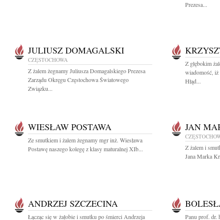
Prezesa...
JULIUSZ DOMAGALSKI
KRZYSZ
CZĘSTOCHOWA
Z głębokim żal
Z żalem żegnamy Juliusza Domagalskiego Prezesa
wiadomość, iż
Zarządu Okręgu Częstochowa Światowego
Hłąd...
Związku...
WIESŁAW POSTAWA
JAN MA
CZĘSTOCHO
Ze smutkiem i żalem żegnamy mgr inż. Wiesława
Z żalem i smut
Postawę naszego kolegę z klasy maturalnej XIb...
Jana Marka Kr
ANDRZEJ SZCZECINA
BOLESŁ
Łącząc się w żałobie i smutku po śmierci Andrzeja
Panu prof. dr.