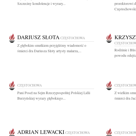
Szczeciny kondolencje i wyrazy...
prorektorowi d
Częstochowskie
DARIUSZ SŁOTA
KRZYSZ
CZĘSTOCHOWA
CZĘSTOCHO
Z głębokim smutkiem przyjęliśmy wiadomość o
Rodzinie i Bli
śmierci dra Dariusza Słoty artysty malarza,...
powodu odejści
CZĘSTOCHOWA
CZĘSTOCHO
Pani Poseł na Sejm Rzeczypospolitej Polskiej Lidii
Z wielkim smu
Burzyńskiej wyrazy głębokiego...
śmierci dra Ja
ADRIAN LEWACKI
CZĘSTOCHOWA
CZĘSTOCHO