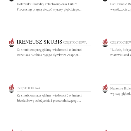
Koleżanki i koledzy z Techsoup oraz Future
Pani Iwonie R
Processing pragną złożyć wyrazy głębokiego...
współczucia z 
IRENEUSZ SKUBIS
CZĘSTOCHOWA
CZĘSTOCHO
Ze smutkiem przyjęliśmy wiadomość o śmierci
"Ludzie, który
Ireneusza Skubisa byłego dyrektora Zespołu...
zostawili ślad
CZĘSTOCHOWA
Naszemu Kole
wyrazy głęboki
Ze smutkiem przyjęliśmy wiadomość o śmierci
Józefa Sowy założyciela i przewodniczącego...