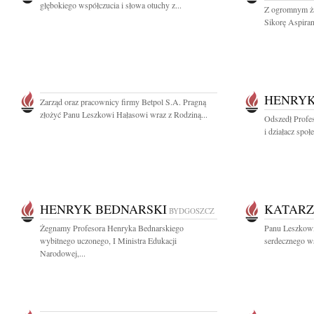
głębokiego współczucia i słowa otuchy z...
Z ogromnym ż
Sikorę Aspiran
HENRYK
Zarząd oraz pracownicy firmy Betpol S.A. Pragną
złożyć Panu Leszkowi Hałasowi wraz z Rodziną...
Odszedł Profe
i działacz społ
HENRYK BEDNARSKI
KATAR
BYDGOSZCZ
Żegnamy Profesora Henryka Bednarskiego
Panu Leszkowi
wybitnego uczonego, I Ministra Edukacji
serdecznego ws
Narodowej,...