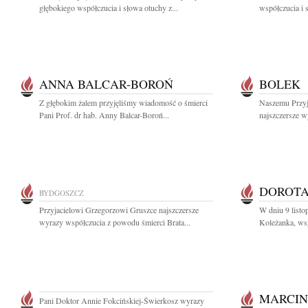
głębokiego współczucia i słowa otuchy z...
współczucia i 
ANNA BALCAR-BOROŃ
BOLEK
Z głębokim żalem przyjęliśmy wiadomość o śmierci
Naszemu Przyj
Pani Prof. dr hab. Anny Balcar-Boroń...
najszczersze w
DOROTA
BYDGOSZCZ
Przyjacielowi Grzegorzowi Gruszce najszczersze
W dniu 9 listo
wyrazy współczucia z powodu śmierci Brata...
Koleżanka, wsp
MARCIN
Pani Doktor Annie Fokcińskiej-Świerkosz wyrazy