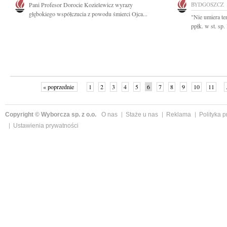
Pani Profesor Dorocie Kozielewicz wyrazy
BYDGOSZCZ
głębokiego współczucia z powodu śmierci Ojca...
"Nie umiera te
ppłk. w st. sp.
« poprzednie
1
2
3
4
5
6
7
8
9
10
11
Copyright © Wyborcza sp. z o.o.
O nas
Staże u nas
Reklama
Polityka 
Ustawienia prywatności