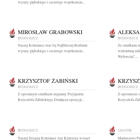
wyrazy głębokiego i szczerego współczucia...
MIROSŁAW GRABOWSKI
ALEKSA
BYDGOSZCZ
BYDGOSZCZ
Naszej Koleżance oraz Jej Najbliższej Rodzinie
Ze smutkiem ż
wyrazy głębokiego i szczerego współczucia...
wieloletnią re
Wyborczej",...
KRZYSZTOF ŻABIŃSKI
KRZYSZ
BYDGOSZCZ
BYDGOSZCZ
Z ogromnym smutkiem żegnamy Przyjaciela
Z ogromnym sm
Krzysztofa Żabińskiego Działacza opozycji...
Krzysztofa Żab
BYDGOSZCZ
GDAŃSK
Naszej Drogiej Koleżance Ani Kiziewicz wyrazy
Mariuszowi Pa