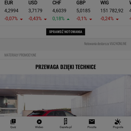
EUR
USD
CHF
GBP
WIG
4,2994
3,7179
4,6039
5,0185
151 782,92
-0,07%
-0,43%
0,18%
-0,1%
-0,24%
SPRAWDŹ NOTOWANIA
Notowania dostarcza VIA24ONLINE
MATERIAŁY PROMOCYJNE
PRZEWAGA DZIĘKI TECHNICE
Quiz
Wideo
Gazeta.pl
Poczta
Pogoda