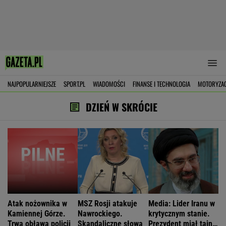
NAJPOPULARNIEJSZE
SPORT.PL
WIADOMOŚCI
FINANSE I TECHNOLOGIA
MOTORYZA
DZIEŃ W SKRÓCIE
Atak nożownika w
MSZ Rosji atakuje
Media: Lider Iranu w
Kamiennej Górze.
Nawrockiego.
krytycznym stanie.
Trwa obława policji
Skandaliczne słowa
Prezydent miał tajne