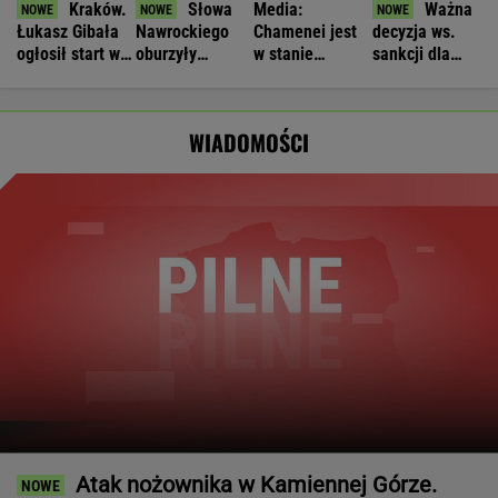
Kraków.
Słowa
Media:
Ważna
Łukasz Gibała
Nawrockiego
Chamenei jest
decyzja ws.
ogłosił start w
oburzyły
w stanie
sankcji dla
wyborach na
Zacharową.
krytycznym.
Rosji.
prezydenta
"Kliniczna
Tajne spotkanie
Amerykański
miasta
rusofobia"
w Teheranie
Senat
WIADOMOŚCI
zagłosował
Atak nożownika w Kamiennej Górze.