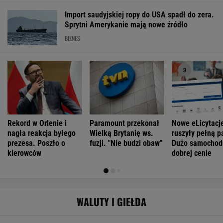
Import saudyjskiej ropy do USA spadł do zera.
Sprytni Amerykanie mają nowe źródło
BIZNES
Rekord w Orlenie i
Paramount przekonał
Nowe eLicytacj
nagła reakcja byłego
Wielką Brytanię ws.
ruszyły pełną p
prezesa. Poszło o
fuzji. "Nie budzi obaw"
Dużo samochod
kierowców
dobrej cenie
WALUTY I GIEŁDA