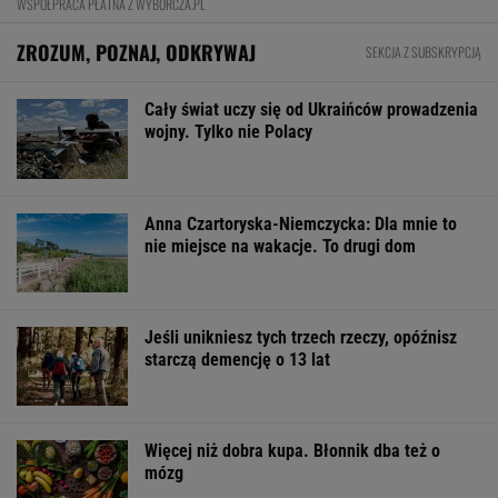
WSPÓŁPRACA PŁATNA Z WYBORCZA.PL
ZROZUM, POZNAJ, ODKRYWAJ
SEKCJA Z SUBSKRYPCJĄ
Cały świat uczy się od Ukraińców prowadzenia
wojny. Tylko nie Polacy
Anna Czartoryska-Niemczycka: Dla mnie to
nie miejsce na wakacje. To drugi dom
Jeśli unikniesz tych trzech rzeczy, opóźnisz
starczą demencję o 13 lat
Więcej niż dobra kupa. Błonnik dba też o
mózg