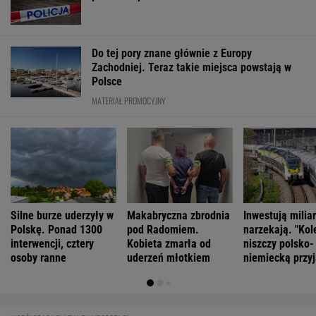
Do tej pory znane głównie z Europy
Zachodniej. Teraz takie miejsca powstają w
Polsce
MATERIAŁ PROMOCYJNY
Silne burze uderzyły w
Makabryczna zbrodnia
Inwestują miliar
Polskę. Ponad 1300
pod Radomiem.
narzekają. "Kol
interwencji, cztery
Kobieta zmarła od
niszczy polsko-
osoby ranne
uderzeń młotkiem
niemiecką przyj