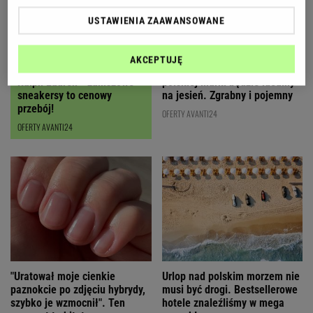
USTAWIENIA ZAAWANSOWANE
AKCEPTUJĘ
Czyszczenie magazynów
Ten karmelowy kuferek od
Ralph Lauren - zamszowe
polskiej marki będzie idealny
sneakersy to cenowy
na jesień. Zgrabny i pojemny
przebój!
OFERTY AVANTI24
OFERTY AVANTI24
"Uratował moje cienkie
Urlop nad polskim morzem nie
paznokcie po zdjęciu hybrydy,
musi być drogi. Bestsellerowe
szybko je wzmocnił". Ten
hotele znaleźliśmy w mega