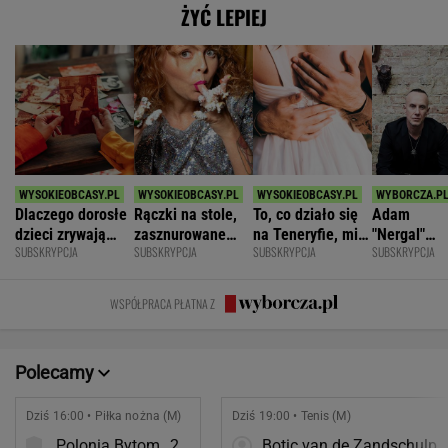
ŻYĆ LEPIEJ
Dlaczego dorosłe
Rączki na stole,
To, co działo się
Adam
dzieci zrywają
zasznurowane
na Teneryfie, mi
"Nergal"
SUBSKRYPCJA
SUBSKRYPCJA
SUBSKRYPCJA
SUBSKRYPCJA
kontakt z
usta. Byłam
się należało. Nie
Darski: Ja
rodzicami?
wychowana w
myślałam, że to
wybieram
dużej dyscyplinie
złe
terapię, a
WSPÓŁPRACA PŁATNA Z
większość
facetów
alkohol
Polecamy
Dziś 16:00 • Piłka nożna (M)
Dziś 19:00 • Tenis (M)
Polonia Bytom
2
Botic van de Zandschulp