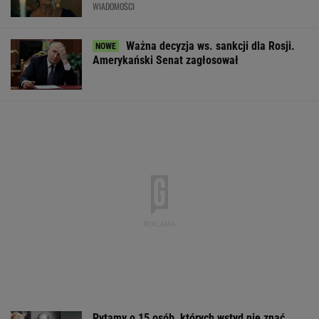
WIADOMOŚCI
Ważna decyzja ws. sankcji dla Rosji.
Amerykański Senat zagłosował
Pytamy o 15 osób, których wstyd nie znać.