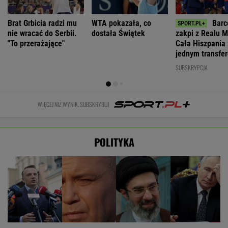
Brat Grbicia radzi mu
WTA pokazała, co
Barc
nie wracać do Serbii.
dostała Świątek
zakpi z Realu M
"To przerażające"
Cała Hiszpania 
jednym transfe
SUBSKRYPCJA
WIĘCEJ NIŻ WYNIK. SUBSKRYBUJ
POLITYKA