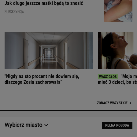
Jak długo jeszcze matki będą to znosić
SUBSKRYPCJA
"Nigdy na sto procent nie dowiem się,
"Moja ma
dlaczego Zosia zachorowała"
mieć 3 dzieci, bo st
ZOBACZ WSZYSTKIE
Wybierz miasto
PEŁNA POGODA