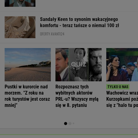
Sandały Keen to synonim wakacyjnego
komfortu - teraz tańsze o niemal 100 zł
OFERTY AVANTI24
Pustki w kurorcie nad
Rozpoznasz tych
morzem. "Z roku na
wybitnych aktorów
Wachowicz wraz
rok turystów jest coraz
PRL-u? Wszyscy mylą
Kurzopkami po
mniej"
się w 8. pytaniu
się z "halo tu po
Mówi o zaskocz