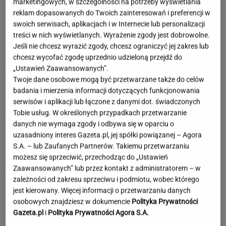
marketingowych, w szczególności na potrzeby wyświetlania
reklam dopasowanych do Twoich zainteresowań i preferencji w
swoich serwisach, aplikacjach i w Internecie lub personalizacji
Decyzja Lewej wywołała burzę.
treści w nich wyświetlanych. Wyrażenie zgody jest dobrowolne.
Zając ma jasne zdanie o wyjazdach bez dzieci
Jeśli nie chcesz wyrazić zgody, chcesz ograniczyć jej zakres lub
chcesz wycofać zgodę uprzednio udzieloną przejdź do
„Ustawień Zaawansowanych”.
"Pionowe miasto" będzie mieć 140 metrów.
Twoje dane osobowe mogą być przetwarzane także do celów
Jego wnętrze robi wrażenie
badania i mierzenia informacji dotyczących funkcjonowania
serwisów i aplikacji lub łączone z danymi dot. świadczonych
Tobie usług. W określonych przypadkach przetwarzanie
danych nie wymaga zgody i odbywa się w oparciu o
Dzisiejszy copiątkowy quiz wiedzy nie zostawi
uzasadniony interes Gazeta.pl, jej spółki powiązanej – Agora
na tobie suchej nitki!
S.A. – lub Zaufanych Partnerów. Takiemu przetwarzaniu
możesz się sprzeciwić, przechodząc do „Ustawień
Zaawansowanych” lub przez kontakt z administratorem – w
zależności od zakresu sprzeciwu i podmiotu, wobec którego
Nie czekaj, aż będzie za późno. To może
jest kierowany. Więcej informacji o przetwarzaniu danych
oznaczać, że szkoła przestała służyć dziecku
osobowych znajdziesz w dokumencie
Polityka Prywatności
MATERIAŁ PROMOCYJNY
Gazeta.pl
i
Polityka Prywatności Agora S.A.