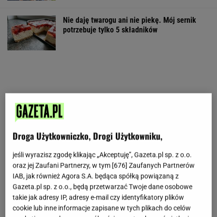
Nie daję twarogu ani nie piekę. Mój sernik
potrzebuje tylko 5 składników
Droga Użytkowniczko, Drogi Użytkowniku,
jeśli wyrazisz zgodę klikając „Akceptuję”, Gazeta.pl sp. z o.o.
oraz jej Zaufani Partnerzy, w tym [
676
] Zaufanych Partnerów
IAB, jak również Agora S.A. będąca spółką powiązaną z
Gazeta.pl sp. z o.o., będą przetwarzać Twoje dane osobowe
takie jak adresy IP, adresy e-mail czy identyfikatory plików
cookie lub inne informacje zapisane w tych plikach do celów