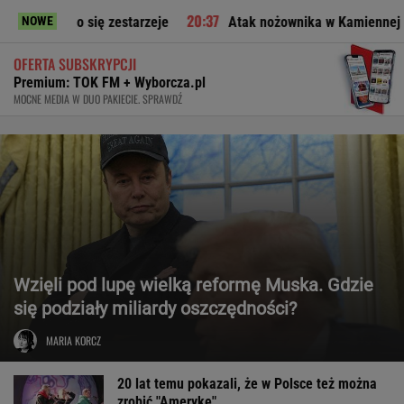
 zestarzeje
Atak nożownika w Kamiennej Górze. Trwa obława
NOWE
OFERTA SUBSKRYPCJI
Premium: TOK FM + Wyborcza.pl
MOCNE MEDIA W DUO PAKIECIE. SPRAWDŹ
Wzięli pod lupę wielką reformę Muska. Gdzie
się podziały miliardy oszczędności?
MARIA KORCZ
20 lat temu pokazali, że w Polsce też można
zrobić "Amerykę"