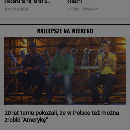
preparat to hit, teraz w
cenach!
świetnej cenie
REKLAMA CLARENA
MATERIAŁ PROMOCYJNY
NAJLEPSZE NA WEEKEND
20 lat temu pokazali, że w Polsce też można
zrobić "Amerykę"