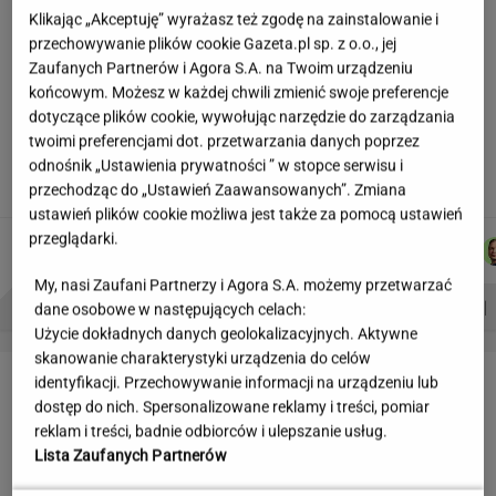
Partnerka Litewki po jego
Klikając „Akceptuję” wyrażasz też zgodę na zainstalowanie i
śmierci: Niektórzy zlecieli się jak sępy
przechowywanie plików cookie Gazeta.pl sp. z o.o., jej
Zaufanych Partnerów i Agora S.A. na Twoim urządzeniu
SUBSKRYPCJA
końcowym. Możesz w każdej chwili zmienić swoje preferencje
dotyczące plików cookie, wywołując narzędzie do zarządzania
Najniższe poparcie dla PiS w sondażu od lat.
twoimi preferencjami dot. przetwarzania danych poprzez
Doda i jej były mąż oskarżeni
odnośnik „Ustawienia prywatności ” w stopce serwisu i
przechodząc do „Ustawień Zaawansowanych”. Zmiana
ustawień plików cookie możliwa jest także za pomocą ustawień
przeglądarki.
DOMINIK
MARCIN
AGNIESZKA
KACPER
Autorzy:
SENKOWSKI
KOZŁOWSKI
NIEDZIAŁEK
KOLIBABSKI
My, nasi Zaufani Partnerzy i Agora S.A. możemy przetwarzać
PROBLEMY POLSKICH SIATKARZY
ZNAK Z '30'
WISŁAWA SZYMBORSKA
dane osobowe w następujących celach:
Użycie dokładnych danych geolokalizacyjnych. Aktywne
skanowanie charakterystyki urządzenia do celów
LETNIE OKAZJE
identyfikacji. Przechowywanie informacji na urządzeniu lub
dostęp do nich. Spersonalizowane reklamy i treści, pomiar
reklam i treści, badnie odbiorców i ulepszanie usług.
Lista Zaufanych Partnerów