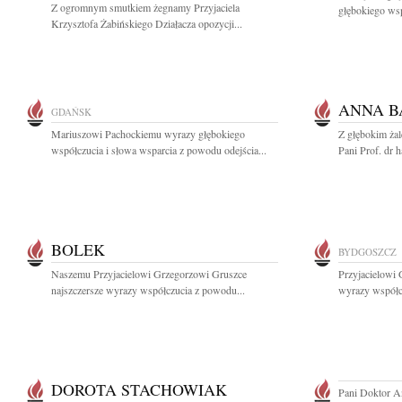
Z ogromnym smutkiem żegnamy Przyjaciela
głębokiego wsp
Krzysztofa Żabińskiego Działacza opozycji...
ANNA B
GDAŃSK
Mariuszowi Pachockiemu wyrazy głębokiego
Z głębokim ża
współczucia i słowa wsparcia z powodu odejścia...
Pani Prof. dr 
BOLEK
BYDGOSZCZ
Naszemu Przyjacielowi Grzegorzowi Gruszce
Przyjacielowi 
najszczersze wyrazy współczucia z powodu...
wyrazy współcz
DOROTA STACHOWIAK
Pani Doktor A