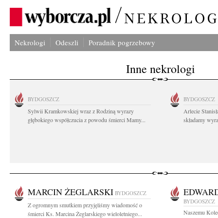
Nekrologi
Odeszli
Poradnik pogrzebowy
Inne nekrologi
BYDGOSZCZ
BYDGOSZCZ
Sylwii Kramkowskiej wraz z Rodziną wyrazy
Arlecie Stanis
głębokiego współczucia z powodu śmierci Mamy...
składamy wyraz
MARCIN ŻEGLARSKI
EDWARD
BYDGOSZCZ
BYDGOSZCZ
Z ogromnym smutkiem przyjęliśmy wiadomość o
Naszemu Koled
śmierci Ks. Marcina Żeglarskiego wieloletniego...