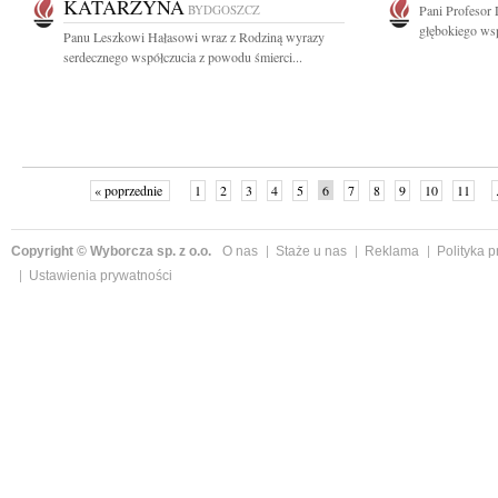
KATARZYNA
BYDGOSZCZ
Pani Profesor
głębokiego wsp
Panu Leszkowi Hałasowi wraz z Rodziną wyrazy
serdecznego współczucia z powodu śmierci...
« poprzednie
1
2
3
4
5
6
7
8
9
10
11
Copyright © Wyborcza sp. z o.o.
O nas
Staże u nas
Reklama
Polityka 
Ustawienia prywatności