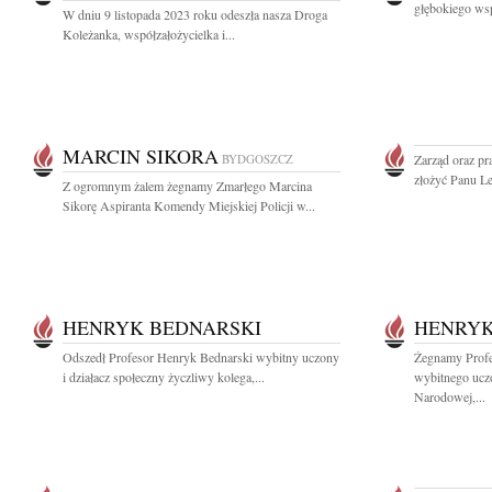
głębokiego wsp
W dniu 9 listopada 2023 roku odeszła nasza Droga
Koleżanka, współzałożycielka i...
MARCIN SIKORA
BYDGOSZCZ
Zarząd oraz pr
złożyć Panu L
Z ogromnym żalem żegnamy Zmarłego Marcina
Sikorę Aspiranta Komendy Miejskiej Policji w...
HENRYK BEDNARSKI
HENRYK
Odszedł Profesor Henryk Bednarski wybitny uczony
Żegnamy Profe
i działacz społeczny życzliwy kolega,...
wybitnego uczo
Narodowej,...