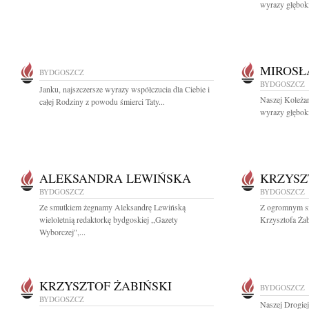
wyrazy głęboki
MIROSŁ
BYDGOSZCZ
BYDGOSZCZ
Janku, najszczersze wyrazy współczucia dla Ciebie i
Naszej Koleżan
całej Rodziny z powodu śmierci Taty...
wyrazy głęboki
ALEKSANDRA LEWIŃSKA
KRZYSZ
BYDGOSZCZ
BYDGOSZCZ
Ze smutkiem żegnamy Aleksandrę Lewińską
Z ogromnym sm
wieloletnią redaktorkę bydgoskiej ,,Gazety
Krzysztofa Żab
Wyborczej",...
KRZYSZTOF ŻABIŃSKI
BYDGOSZCZ
BYDGOSZCZ
Naszej Drogie