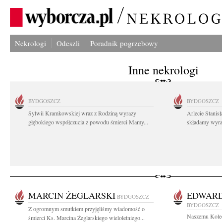
Nekrologi
Odeszli
Poradnik pogrzebowy
Inne nekrologi
BYDGOSZCZ
BYDGOSZCZ
Sylwii Kramkowskiej wraz z Rodziną wyrazy
Arlecie Stanis
głębokiego współczucia z powodu śmierci Mamy...
składamy wyraz
MARCIN ŻEGLARSKI
EDWARD
BYDGOSZCZ
BYDGOSZCZ
Z ogromnym smutkiem przyjęliśmy wiadomość o
Naszemu Koled
śmierci Ks. Marcina Żeglarskiego wieloletniego...