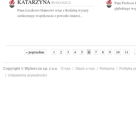
KATARZYNA
BYDGOSZCZ
Pani Profesor
głębokiego wsp
Panu Leszkowi Hałasowi wraz z Rodziną wyrazy
serdecznego współczucia z powodu śmierci...
« poprzednie
1
2
3
4
5
6
7
8
9
10
11
Copyright © Wyborcza sp. z o.o.
O nas
Staże u nas
Reklama
Polityka 
Ustawienia prywatności