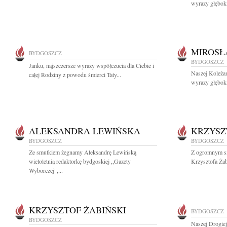
wyrazy głęboki
MIROSŁ
BYDGOSZCZ
BYDGOSZCZ
Janku, najszczersze wyrazy współczucia dla Ciebie i
Naszej Koleżan
całej Rodziny z powodu śmierci Taty...
wyrazy głęboki
ALEKSANDRA LEWIŃSKA
KRZYSZ
BYDGOSZCZ
BYDGOSZCZ
Ze smutkiem żegnamy Aleksandrę Lewińską
Z ogromnym sm
wieloletnią redaktorkę bydgoskiej ,,Gazety
Krzysztofa Żab
Wyborczej",...
KRZYSZTOF ŻABIŃSKI
BYDGOSZCZ
BYDGOSZCZ
Naszej Drogie