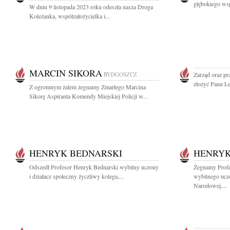
głębokiego wsp
W dniu 9 listopada 2023 roku odeszła nasza Droga
Koleżanka, współzałożycielka i...
MARCIN SIKORA
BYDGOSZCZ
Zarząd oraz pr
złożyć Panu L
Z ogromnym żalem żegnamy Zmarłego Marcina
Sikorę Aspiranta Komendy Miejskiej Policji w...
HENRYK BEDNARSKI
HENRYK
Odszedł Profesor Henryk Bednarski wybitny uczony
Żegnamy Profe
i działacz społeczny życzliwy kolega,...
wybitnego uczo
Narodowej,...