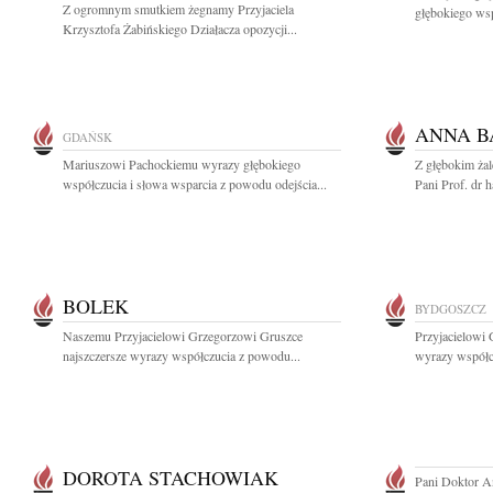
Z ogromnym smutkiem żegnamy Przyjaciela
głębokiego wsp
Krzysztofa Żabińskiego Działacza opozycji...
ANNA B
GDAŃSK
Mariuszowi Pachockiemu wyrazy głębokiego
Z głębokim ża
współczucia i słowa wsparcia z powodu odejścia...
Pani Prof. dr 
BOLEK
BYDGOSZCZ
Naszemu Przyjacielowi Grzegorzowi Gruszce
Przyjacielowi 
najszczersze wyrazy współczucia z powodu...
wyrazy współcz
DOROTA STACHOWIAK
Pani Doktor A