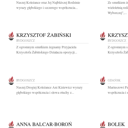
Naszej Koleżance oraz Jej Najbliższej Rodzinie
Ze smutkiem ż
wyrazy głębokiego i szczerego współczucia...
wieloletnią re
Wyborczej",...
KRZYSZTOF ŻABIŃSKI
KRZYSZ
BYDGOSZCZ
BYDGOSZCZ
Z ogromnym smutkiem żegnamy Przyjaciela
Z ogromnym sm
Krzysztofa Żabińskiego Działacza opozycji...
Krzysztofa Żab
BYDGOSZCZ
GDAŃSK
Naszej Drogiej Koleżance Ani Kiziewicz wyrazy
Mariuszowi Pa
głębokiego współczucia i słowa otuchy z...
współczucia i 
ANNA BALCAR-BOROŃ
BOLEK