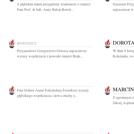
Z głębokim żalem przyjęliśmy wiadomość o śmierci
Naszemu Przyj
Pani Prof. dr hab. Anny Balcar-Boroń...
najszczersze w
DOROTA
BYDGOSZCZ
Przyjacielowi Grzegorzowi Gruszce najszczersze
W dniu 9 listo
wyrazy współczucia z powodu śmierci Brata...
Koleżanka, wsp
MARCIN
Pani Doktor Annie Fokcińskiej-Świerkosz wyrazy
głębokiego współczucia i słowa otuchy z...
Z ogromnym ż
Sikorę Aspiran