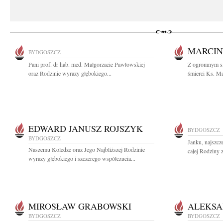
MARCIN
BYDGOSZCZ
Pani prof. dr hab. med. Małgorzacie Pawłowskiej
Z ogromnym s
oraz Rodzinie wyrazy głębokiego...
śmierci Ks. Ma
EDWARD JANUSZ ROJSZYK
BYDGOSZCZ
BYDGOSZCZ
Janku, najszcz
Naszemu Koledze oraz Jego Najbliższej Rodzinie
całej Rodziny 
wyrazy głębokiego i szczerego współczucia...
MIROSŁAW GRABOWSKI
ALEKSA
BYDGOSZCZ
BYDGOSZCZ