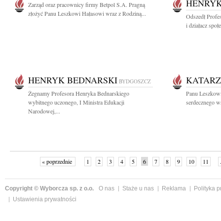
HENRYK
Zarząd oraz pracownicy firmy Betpol S.A. Pragną
złożyć Panu Leszkowi Hałasowi wraz z Rodziną...
Odszedł Profe
i działacz społ
HENRYK BEDNARSKI
KATAR
BYDGOSZCZ
Żegnamy Profesora Henryka Bednarskiego
Panu Leszkowi
wybitnego uczonego, I Ministra Edukacji
serdecznego ws
Narodowej,...
« poprzednie
1
2
3
4
5
6
7
8
9
10
11
Copyright © Wyborcza sp. z o.o.
O nas
Staże u nas
Reklama
Polityka 
Ustawienia prywatności