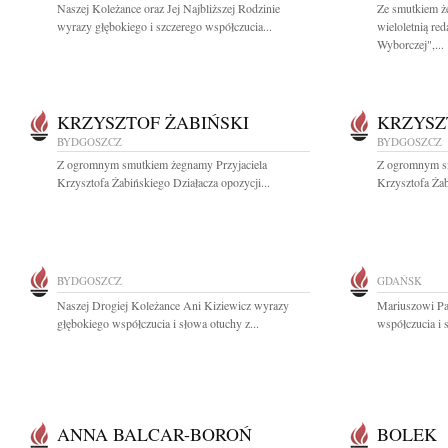
Naszej Koleżance oraz Jej Najbliższej Rodzinie
Ze smutkiem ż
wyrazy głębokiego i szczerego współczucia...
wieloletnią re
Wyborczej",...
KRZYSZTOF ŻABIŃSKI
KRZYSZ
BYDGOSZCZ
BYDGOSZCZ
Z ogromnym smutkiem żegnamy Przyjaciela
Z ogromnym sm
Krzysztofa Żabińskiego Działacza opozycji...
Krzysztofa Żab
BYDGOSZCZ
GDAŃSK
Naszej Drogiej Koleżance Ani Kiziewicz wyrazy
Mariuszowi Pa
głębokiego współczucia i słowa otuchy z...
współczucia i 
ANNA BALCAR-BOROŃ
BOLEK