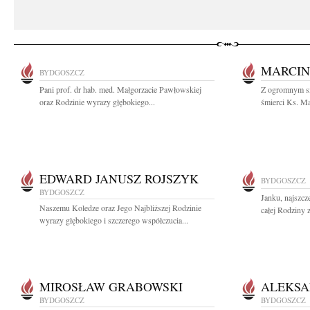
MARCIN
BYDGOSZCZ
Pani prof. dr hab. med. Małgorzacie Pawłowskiej
Z ogromnym s
oraz Rodzinie wyrazy głębokiego...
śmierci Ks. Ma
EDWARD JANUSZ ROJSZYK
BYDGOSZCZ
BYDGOSZCZ
Janku, najszcz
Naszemu Koledze oraz Jego Najbliższej Rodzinie
całej Rodziny 
wyrazy głębokiego i szczerego współczucia...
MIROSŁAW GRABOWSKI
ALEKSA
BYDGOSZCZ
BYDGOSZCZ