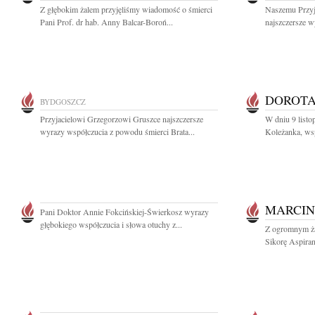
Z głębokim żalem przyjęliśmy wiadomość o śmierci
Naszemu Przyj
Pani Prof. dr hab. Anny Balcar-Boroń...
najszczersze w
DOROTA
BYDGOSZCZ
Przyjacielowi Grzegorzowi Gruszce najszczersze
W dniu 9 listo
wyrazy współczucia z powodu śmierci Brata...
Koleżanka, wsp
MARCIN
Pani Doktor Annie Fokcińskiej-Świerkosz wyrazy
głębokiego współczucia i słowa otuchy z...
Z ogromnym ż
Sikorę Aspiran