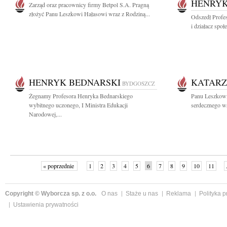
HENRYK
Zarząd oraz pracownicy firmy Betpol S.A. Pragną
złożyć Panu Leszkowi Hałasowi wraz z Rodziną...
Odszedł Profe
i działacz społ
HENRYK BEDNARSKI
KATAR
BYDGOSZCZ
Żegnamy Profesora Henryka Bednarskiego
Panu Leszkowi
wybitnego uczonego, I Ministra Edukacji
serdecznego ws
Narodowej,...
« poprzednie
1
2
3
4
5
6
7
8
9
10
11
Copyright © Wyborcza sp. z o.o.
O nas
Staże u nas
Reklama
Polityka 
Ustawienia prywatności