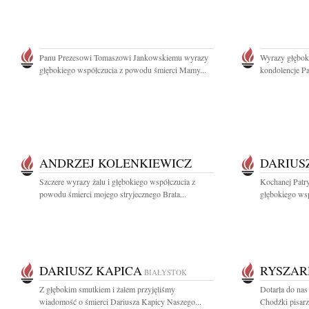
Panu Prezesowi Tomaszowi Jankowskiemu wyrazy
Wyrazy głęboki
głębokiego współczucia z powodu śmierci Mamy...
kondolencje P
ANDRZEJ KOLENKIEWICZ
DARIUS
Szczere wyrazy żalu i głębokiego współczucia z
Kochanej Patr
powodu śmierci mojego stryjecznego Brata...
głębokiego wsp
DARIUSZ KAPICA
RYSZAR
BIAŁYSTOK
Z głębokim smutkiem i żalem przyjęliśmy
Dotarła do na
wiadomość o śmierci Dariusza Kapicy Naszego...
Chodźki pisarza