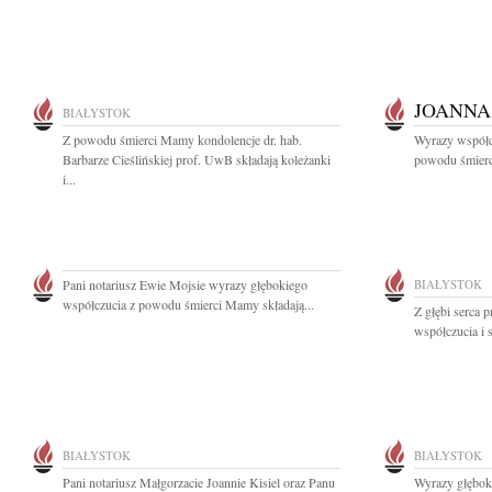
JOANNA
BIAŁYSTOK
Z powodu śmierci Mamy kondolencje dr. hab.
Wyrazy współc
Barbarze Cieślińskiej prof. UwB składają koleżanki
powodu śmierc
i...
Pani notariusz Ewie Mojsie wyrazy głębokiego
BIAŁYSTOK
współczucia z powodu śmierci Mamy składają...
Z głębi serca 
współczucia i 
BIAŁYSTOK
BIAŁYSTOK
Pani notariusz Małgorzacie Joannie Kisiel oraz Panu
Wyrazy głębok