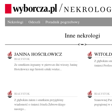
Nekrologi
Odeszli
Poradnik pogrzebowy
Inne nekrologi
JANINA HOŚCIŁOWICZ
WITOLD
BIAŁYSTOK
Z głębokim smu
Ze smutkiem żegnamy w pierwsze dni wiosny Janinę
śmierci Profes
Hościłowicz mgr historii sztuki wielce...
BIAŁYSTOK
BIAŁYSTOK
Z głębokim żalem i smutkiem przyjęliśmy
Szanownej Pan
wiadomość o śmierci Józefa Żebrowskiego
pogrążonej w s
naszego...