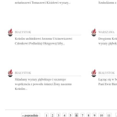
notariuszowi Tomaszowi Kisielowi wyrazy...
Szuleckiemu z 
BIAŁYSTOK
WARSZAWA
Koledze architektowi Jerzemu Uścinowiczowi
Drogiemu Kole
Członkowi Podlaskiej Okręgowej Izby...
wyrazy głębok
BIAŁYSTOK
BIAŁYSTOK
Składamy wyrazy głębokiego i szczerego
Łącząc się w b
współczucia z powodu śmierci Żony naszemu
Pani Ewie Bier
Koledze...
« poprzednie
1
2
3
4
5
6
7
8
9
10
11