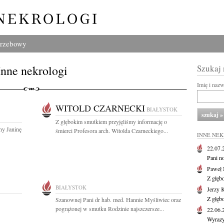
grzebowy
Inne nekrologi
Szukaj
Imię i naz
WITOLD CZARNECKI
BIAŁYSTOK
Z głębokim smutkiem przyjęliśmy informację o
ny Janinę
śmierci Profesora arch. Witolda Czarneckiego...
INNE NE
22.07
Pani no
Paweł 
Z głęb
BIAŁYSTOK
Jerzy 
Z głęb
Szanownej Pani dr hab. med. Hannie Myśliwiec oraz
pogrążonej w smutku Rodzinie najszczersze...
22.06
Wyrazy