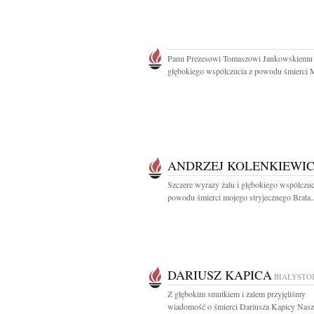
Panu Prezesowi Tomaszowi Jankowskiemu
głębokiego współczucia z powodu śmierci 
ANDRZEJ KOLENKIEWI
Szczere wyrazy żalu i głębokiego współczuc
powodu śmierci mojego stryjecznego Brata..
DARIUSZ KAPICA
BIAŁYSTO
Z głębokim smutkiem i żalem przyjęliśmy
wiadomość o śmierci Dariusza Kapicy Nasz