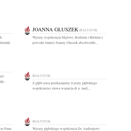
JOANNA GŁUSZEK
BIAŁYSTOK
b.
Wyrazy współczucia Mężowi, Rodzinie i Bliskim z
oleżanki
powodu śmierci Joanny Głuszek absolwentki...
ego
BIAŁYSTOK
ą...
Z głębi serca przekazujemy wyrazy głębokiego
współczucia i słowa wsparcia dr n. med....
BIAŁYSTOK
oraz Panu
Wyrazy głębokiego współczucia Dr. Andrzejowi