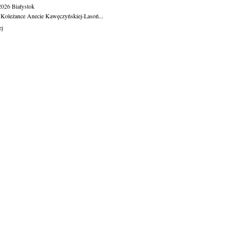
.2026
Białystok
 Koleżance Anecie Kawęczyńskiej-Lasoń...
ej