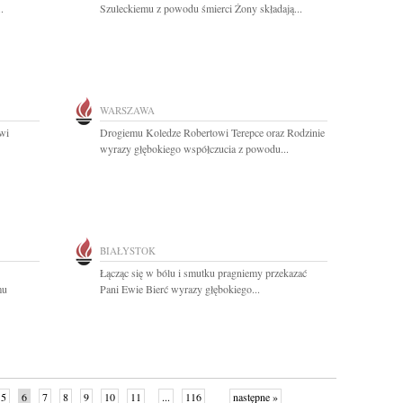
.
Szuleckiemu z powodu śmierci Żony składają...
WARSZAWA
wi
Drogiemu Koledze Robertowi Terepce oraz Rodzinie
wyrazy głębokiego współczucia z powodu...
BIAŁYSTOK
Łącząc się w bólu i smutku pragniemy przekazać
mu
Pani Ewie Bierć wyrazy głębokiego...
5
6
7
8
9
10
11
...
116
następne »