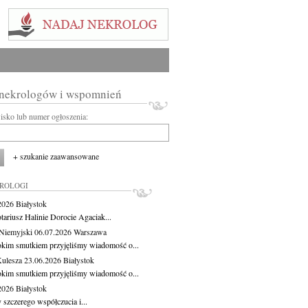
 nekrologów i wspomnień
wisko lub numer ogłoszenia:
+ szukanie zaawansowane
KROLOGI
.2026
Białystok
tariusz Halinie Dorocie Agaciak...
Niemyjski
06.07.2026
Warszawa
okim smutkiem przyjęliśmy wiadomość o...
Kulesza
23.06.2026
Białystok
okim smutkiem przyjęliśmy wiadomość o...
.2026
Białystok
 szczerego współczucia i...