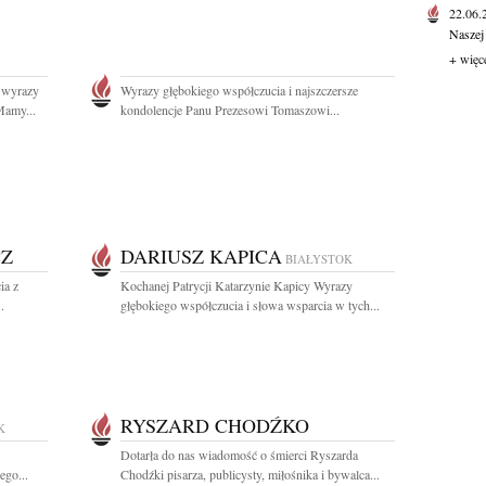
22.06
Naszej
+ więc
 wyrazy
Wyrazy głębokiego współczucia i najszczersze
Mamy...
kondolencje Panu Prezesowi Tomaszowi...
CZ
DARIUSZ KAPICA
BIAŁYSTOK
ia z
Kochanej Patrycji Katarzynie Kapicy Wyrazy
.
głębokiego współczucia i słowa wsparcia w tych...
RYSZARD CHODŹKO
K
Dotarła do nas wiadomość o śmierci Ryszarda
ego...
Chodźki pisarza, publicysty, miłośnika i bywalca...