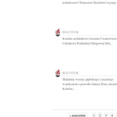
notariuszowi Tomaszowi Kisielowi wyrazy..
BIAŁYSTOK
Koledze architektowi Jerzemu Uścinowiczo
Członkowi Podlaskiej Okręgowej Izby...
BIAŁYSTOK
Składamy wyrazy głębokiego i szczerego
współczucia z powodu śmierci Żony nasze
Koledze...
« poprzednie
1
2
3
4