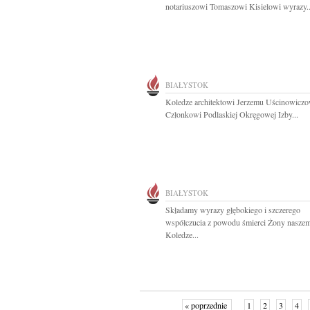
notariuszowi Tomaszowi Kisielowi wyrazy..
BIAŁYSTOK
Koledze architektowi Jerzemu Uścinowiczo
Członkowi Podlaskiej Okręgowej Izby...
BIAŁYSTOK
Składamy wyrazy głębokiego i szczerego
współczucia z powodu śmierci Żony nasze
Koledze...
« poprzednie
1
2
3
4