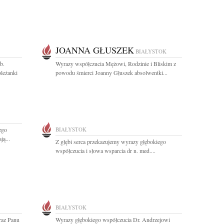
JOANNA GŁUSZEK
BIAŁYSTOK
b.
Wyrazy współczucia Mężowi, Rodzinie i Bliskim z
oleżanki
powodu śmierci Joanny Głuszek absolwentki...
ego
BIAŁYSTOK
ą...
Z głębi serca przekazujemy wyrazy głębokiego
współczucia i słowa wsparcia dr n. med....
BIAŁYSTOK
oraz Panu
Wyrazy głębokiego współczucia Dr. Andrzejowi