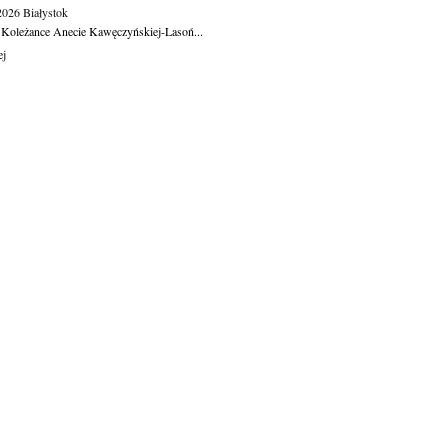
.2026
Białystok
 Koleżance Anecie Kawęczyńskiej-Lasoń...
ej