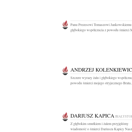
Panu Prezesowi Tomaszowi Jankowskiemu
głębokiego współczucia z powodu śmierci 
ANDRZEJ KOLENKIEWI
Szczere wyrazy żalu i głębokiego współczuc
powodu śmierci mojego stryjecznego Brata..
DARIUSZ KAPICA
BIAŁYSTO
Z głębokim smutkiem i żalem przyjęliśmy
wiadomość o śmierci Dariusza Kapicy Nasz