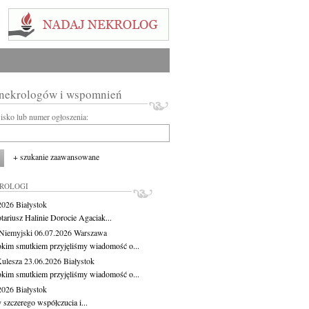
 nekrologów i wspomnień
wisko lub numer ogłoszenia:
+ szukanie zaawansowane
KROLOGI
.2026
Białystok
tariusz Halinie Dorocie Agaciak...
Niemyjski
06.07.2026
Warszawa
okim smutkiem przyjęliśmy wiadomość o...
Kulesza
23.06.2026
Białystok
okim smutkiem przyjęliśmy wiadomość o...
.2026
Białystok
 szczerego współczucia i...