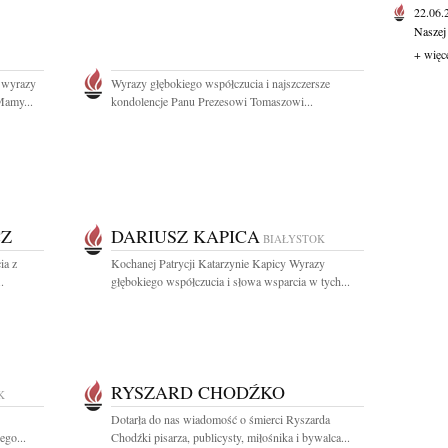
22.06
Naszej
+ więc
 wyrazy
Wyrazy głębokiego współczucia i najszczersze
Mamy...
kondolencje Panu Prezesowi Tomaszowi...
CZ
DARIUSZ KAPICA
BIAŁYSTOK
ia z
Kochanej Patrycji Katarzynie Kapicy Wyrazy
.
głębokiego współczucia i słowa wsparcia w tych...
RYSZARD CHODŹKO
K
Dotarła do nas wiadomość o śmierci Ryszarda
ego...
Chodźki pisarza, publicysty, miłośnika i bywalca...