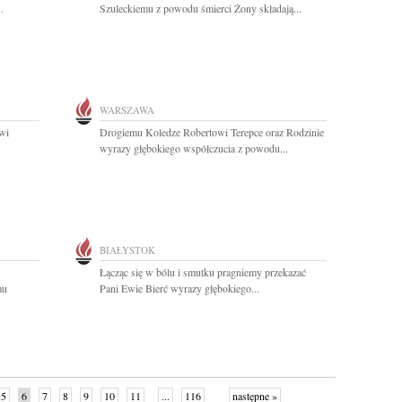
.
Szuleckiemu z powodu śmierci Żony składają...
WARSZAWA
wi
Drogiemu Koledze Robertowi Terepce oraz Rodzinie
wyrazy głębokiego współczucia z powodu...
BIAŁYSTOK
Łącząc się w bólu i smutku pragniemy przekazać
mu
Pani Ewie Bierć wyrazy głębokiego...
5
6
7
8
9
10
11
...
116
następne »