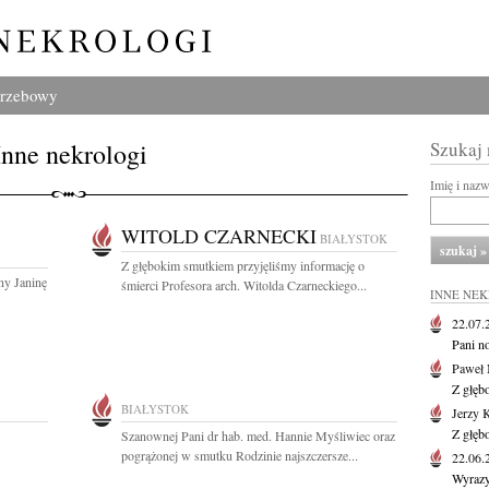
grzebowy
Inne nekrologi
Szukaj
Imię i naz
WITOLD CZARNECKI
BIAŁYSTOK
Z głębokim smutkiem przyjęliśmy informację o
ny Janinę
śmierci Profesora arch. Witolda Czarneckiego...
INNE NE
22.07
Pani no
Paweł 
Z głęb
BIAŁYSTOK
Jerzy 
Z głęb
Szanownej Pani dr hab. med. Hannie Myśliwiec oraz
pogrążonej w smutku Rodzinie najszczersze...
22.06
Wyrazy