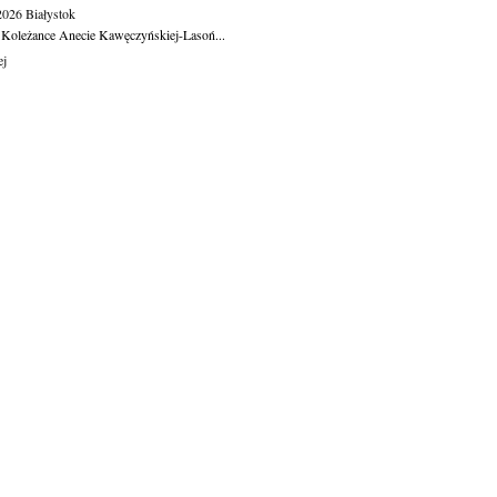
.2026
Białystok
 Koleżance Anecie Kawęczyńskiej-Lasoń...
ej