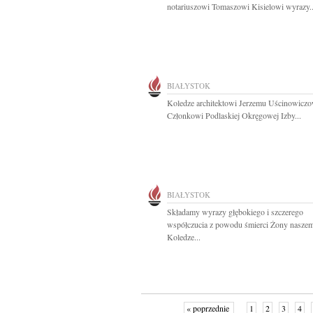
notariuszowi Tomaszowi Kisielowi wyrazy..
BIAŁYSTOK
Koledze architektowi Jerzemu Uścinowiczo
Członkowi Podlaskiej Okręgowej Izby...
BIAŁYSTOK
Składamy wyrazy głębokiego i szczerego
współczucia z powodu śmierci Żony nasze
Koledze...
« poprzednie
1
2
3
4