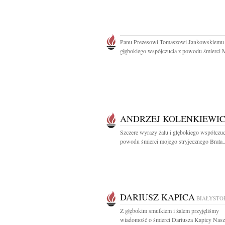
Panu Prezesowi Tomaszowi Jankowskiemu
głębokiego współczucia z powodu śmierci 
ANDRZEJ KOLENKIEWI
Szczere wyrazy żalu i głębokiego współczuc
powodu śmierci mojego stryjecznego Brata..
DARIUSZ KAPICA
BIAŁYSTO
Z głębokim smutkiem i żalem przyjęliśmy
wiadomość o śmierci Dariusza Kapicy Nasz