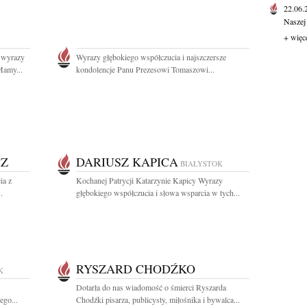
22.06
Naszej
+ więc
 wyrazy
Wyrazy głębokiego współczucia i najszczersze
Mamy...
kondolencje Panu Prezesowi Tomaszowi...
CZ
DARIUSZ KAPICA
BIAŁYSTOK
ia z
Kochanej Patrycji Katarzynie Kapicy Wyrazy
.
głębokiego współczucia i słowa wsparcia w tych...
RYSZARD CHODŹKO
K
Dotarła do nas wiadomość o śmierci Ryszarda
ego...
Chodźki pisarza, publicysty, miłośnika i bywalca...