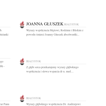
JOANNA GŁUSZEK
BIAŁYSTOK
b.
Wyrazy współczucia Mężowi, Rodzinie i Bliskim z
oleżanki
powodu śmierci Joanny Głuszek absolwentki...
ego
BIAŁYSTOK
ą...
Z głębi serca przekazujemy wyrazy głębokiego
współczucia i słowa wsparcia dr n. med....
BIAŁYSTOK
oraz Panu
Wyrazy głębokiego współczucia Dr. Andrzejowi