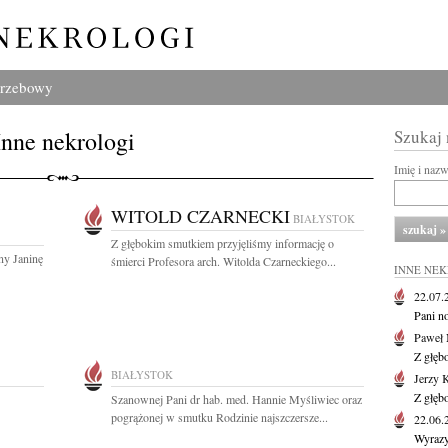
grzebowy
Inne nekrologi
Szukaj
Imię i naz
WITOLD CZARNECKI
BIAŁYSTOK
Z głębokim smutkiem przyjęliśmy informację o
ny Janinę
śmierci Profesora arch. Witolda Czarneckiego...
INNE NE
22.07
Pani no
Paweł 
Z głęb
BIAŁYSTOK
Jerzy 
Z głęb
Szanownej Pani dr hab. med. Hannie Myśliwiec oraz
pogrążonej w smutku Rodzinie najszczersze...
22.06
Wyrazy