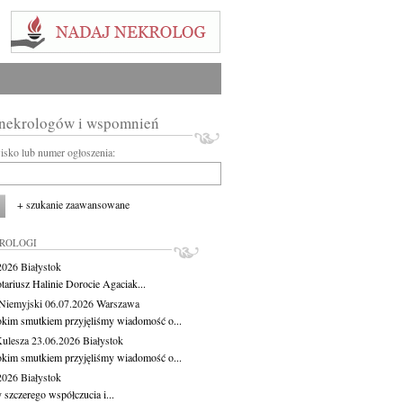
 nekrologów i wspomnień
wisko lub numer ogłoszenia:
+ szukanie zaawansowane
KROLOGI
.2026
Białystok
tariusz Halinie Dorocie Agaciak...
Niemyjski
06.07.2026
Warszawa
okim smutkiem przyjęliśmy wiadomość o...
Kulesza
23.06.2026
Białystok
okim smutkiem przyjęliśmy wiadomość o...
.2026
Białystok
 szczerego współczucia i...