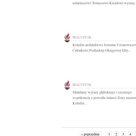
notariuszowi Tomaszowi Kisielowi wyrazy..
BIAŁYSTOK
Koledze architektowi Jerzemu Uścinowiczo
Członkowi Podlaskiej Okręgowej Izby...
BIAŁYSTOK
Składamy wyrazy głębokiego i szczerego
współczucia z powodu śmierci Żony nasze
Koledze...
« poprzednie
1
2
3
4