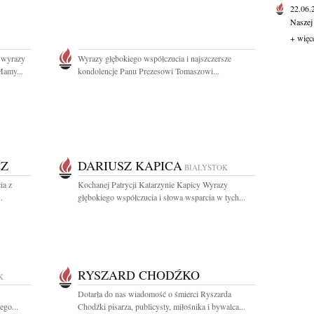
22.06
Naszej
+ więc
 wyrazy
Wyrazy głębokiego współczucia i najszczersze
Mamy...
kondolencje Panu Prezesowi Tomaszowi...
CZ
DARIUSZ KAPICA
BIAŁYSTOK
ia z
Kochanej Patrycji Katarzynie Kapicy Wyrazy
.
głębokiego współczucia i słowa wsparcia w tych...
RYSZARD CHODŹKO
K
Dotarła do nas wiadomość o śmierci Ryszarda
ego...
Chodźki pisarza, publicysty, miłośnika i bywalca...