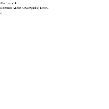
.2026
Białystok
 Koleżance Anecie Kawęczyńskiej-Lasoń...
ej