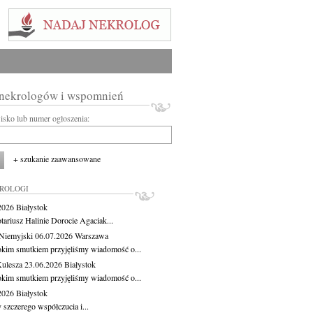
 nekrologów i wspomnień
wisko lub numer ogłoszenia:
+ szukanie zaawansowane
KROLOGI
.2026
Białystok
tariusz Halinie Dorocie Agaciak...
Niemyjski
06.07.2026
Warszawa
okim smutkiem przyjęliśmy wiadomość o...
Kulesza
23.06.2026
Białystok
okim smutkiem przyjęliśmy wiadomość o...
.2026
Białystok
 szczerego współczucia i...