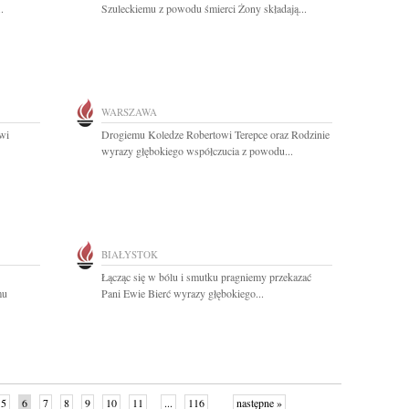
.
Szuleckiemu z powodu śmierci Żony składają...
WARSZAWA
wi
Drogiemu Koledze Robertowi Terepce oraz Rodzinie
wyrazy głębokiego współczucia z powodu...
BIAŁYSTOK
Łącząc się w bólu i smutku pragniemy przekazać
mu
Pani Ewie Bierć wyrazy głębokiego...
5
6
7
8
9
10
11
...
116
następne »