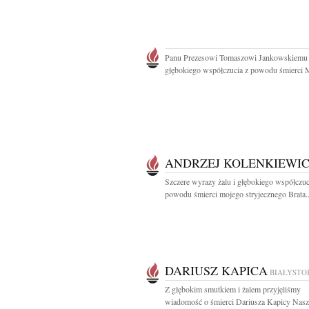
Panu Prezesowi Tomaszowi Jankowskiemu
głębokiego współczucia z powodu śmierci 
ANDRZEJ KOLENKIEWI
Szczere wyrazy żalu i głębokiego współczuc
powodu śmierci mojego stryjecznego Brata..
DARIUSZ KAPICA
BIAŁYSTO
Z głębokim smutkiem i żalem przyjęliśmy
wiadomość o śmierci Dariusza Kapicy Nasz