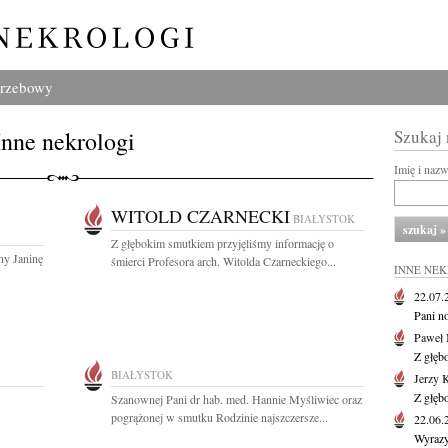
grzebowy
Inne nekrologi
Szukaj
Imię i naz
WITOLD CZARNECKI
BIAŁYSTOK
Z głębokim smutkiem przyjęliśmy informację o
ny Janinę
śmierci Profesora arch. Witolda Czarneckiego...
INNE NE
22.07
Pani no
Paweł 
Z głęb
BIAŁYSTOK
Jerzy 
Z głęb
Szanownej Pani dr hab. med. Hannie Myśliwiec oraz
pogrążonej w smutku Rodzinie najszczersze...
22.06
Wyrazy