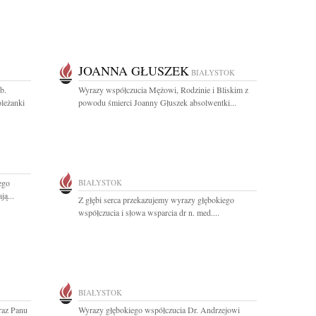
JOANNA GŁUSZEK
BIAŁYSTOK
b.
Wyrazy współczucia Mężowi, Rodzinie i Bliskim z
oleżanki
powodu śmierci Joanny Głuszek absolwentki...
ego
BIAŁYSTOK
ą...
Z głębi serca przekazujemy wyrazy głębokiego
współczucia i słowa wsparcia dr n. med....
BIAŁYSTOK
oraz Panu
Wyrazy głębokiego współczucia Dr. Andrzejowi