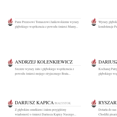
Panu Prezesowi Tomaszowi Jankowskiemu wyrazy
Wyrazy głęboki
głębokiego współczucia z powodu śmierci Mamy...
kondolencje P
ANDRZEJ KOLENKIEWICZ
DARIUS
Szczere wyrazy żalu i głębokiego współczucia z
Kochanej Patr
powodu śmierci mojego stryjecznego Brata...
głębokiego wsp
DARIUSZ KAPICA
RYSZAR
BIAŁYSTOK
Z głębokim smutkiem i żalem przyjęliśmy
Dotarła do na
wiadomość o śmierci Dariusza Kapicy Naszego...
Chodźki pisarza