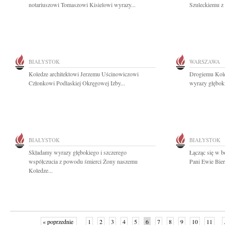
notariuszowi Tomaszowi Kisielowi wyrazy...
Szuleckiemu z 
BIAŁYSTOK
WARSZAWA
Koledze architektowi Jerzemu Uścinowiczowi
Drogiemu Kole
Członkowi Podlaskiej Okręgowej Izby...
wyrazy głębok
BIAŁYSTOK
BIAŁYSTOK
Składamy wyrazy głębokiego i szczerego
Łącząc się w b
współczucia z powodu śmierci Żony naszemu
Pani Ewie Bier
Koledze...
« poprzednie
1
2
3
4
5
6
7
8
9
10
11