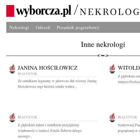
Nekrologi
Odeszli
Poradnik pogrzebowy
Inne nekrologi
JANINA HOŚCIŁOWICZ
WITOLD
BIAŁYSTOK
Z głębokim smu
Ze smutkiem żegnamy w pierwsze dni wiosny Janinę
śmierci Profes
Hościłowicz mgr historii sztuki wielce...
BIAŁYSTOK
BIAŁYSTOK
Z głębokim żalem i smutkiem przyjęliśmy
Szanownej Pan
wiadomość o śmierci Józefa Żebrowskiego
pogrążonej w s
naszego...