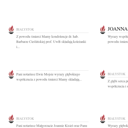
JOANNA
BIAŁYSTOK
Z powodu śmierci Mamy kondolencje dr. hab.
Wyrazy współc
Barbarze Cieślińskiej prof. UwB składają koleżanki
powodu śmierc
i...
Pani notariusz Ewie Mojsie wyrazy głębokiego
BIAŁYSTOK
współczucia z powodu śmierci Mamy składają...
Z głębi serca 
współczucia i 
BIAŁYSTOK
BIAŁYSTOK
Pani notariusz Małgorzacie Joannie Kisiel oraz Panu
Wyrazy głębok