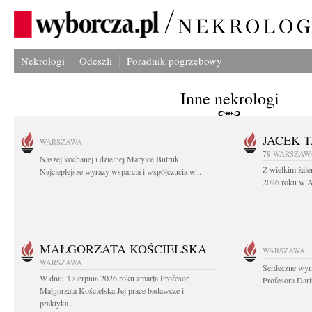
Nekrologi
Odeszli
Poradnik pogrzebowy
Inne nekrologi
JACEK 
WARSZAWA
79
WARSZAW
Naszej kochanej i dzielnej Marylce Butruk
Z wielkim żale
Najcieplejsze wyrazy wsparcia i współczucia w...
2026 roku w Au
MAŁGORZATA KOŚCIELSKA
WARSZAWA
WARSZAWA
Serdeczne wyr
W dniu 3 sierpnia 2026 roku zmarła Profesor
Profesora Dar
Małgorzata Kościelska Jej prace badawcze i
praktyka...