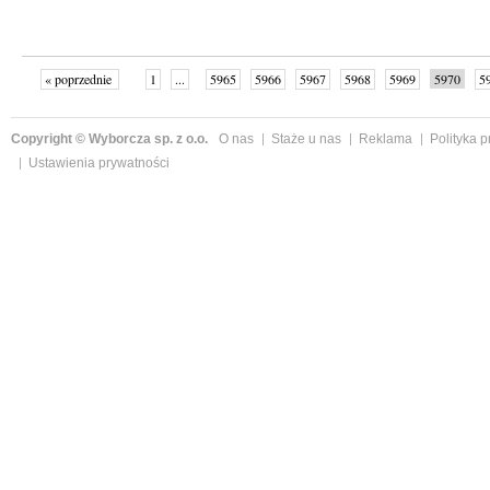
« poprzednie
1
...
5965
5966
5967
5968
5969
5970
5
...
6003
następne »
Copyright © Wyborcza sp. z o.o.
O nas
Staże u nas
Reklama
Polityka 
Ustawienia prywatności