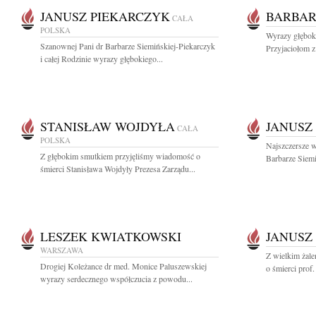
JANUSZ PIEKARCZYK
BARBAR
CAŁA
POLSKA
Wyrazy głębok
Szanownej Pani dr Barbarze Siemińskiej-Piekarczyk
Przyjaciołom z
i całej Rodzinie wyrazy głębokiego...
STANISŁAW WOJDYŁA
JANUSZ
CAŁA
POLSKA
Najszczersze w
Z głębokim smutkiem przyjęliśmy wiadomość o
Barbarze Siemi
śmierci Stanisława Wojdyły Prezesa Zarządu...
LESZEK KWIATKOWSKI
JANUSZ
WARSZAWA
Z wielkim żal
Drogiej Koleżance dr med. Monice Paluszewskiej
o śmierci prof. 
wyrazy serdecznego współczucia z powodu...