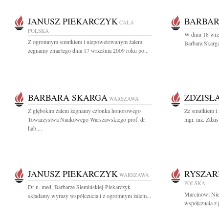
JANUSZ PIEKARCZYK
BARBAR
CAŁA
POLSKA
W dniu 18 wrze
Z ogromnym smutkiem i niepowetowanym żalem
Barbara Skarga 
żegnamy zmarłego dnia 17 września 2009 roku po...
BARBARA SKARGA
ZDZISŁ
WARSZAWA
Z głębokim żalem żegnamy członka honorowego
Ze smutkiem i
Towarzystwa Naukowego Warszawskiego prof. dr
mgr. inż. Zdzi
hab....
JANUSZ PIEKARCZYK
RYSZAR
WARSZAWA
POLSKA
Dr n. med. Barbarze Siemińskiej-Piekarczyk
Marcinowi Nie
składamy wyrazy współczucia i z ogromnym żalem...
współczucia z 