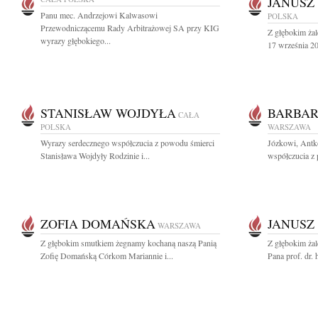
JANUSZ
Panu mec. Andrzejowi Kalwasowi
POLSKA
Przewodniczącemu Rady Arbitrażowej SA przy KIG
Z głębokim ża
wyrazy głębokiego...
17 września 200
STANISŁAW WOJDYŁA
BARBAR
CAŁA
POLSKA
WARSZAWA
Wyrazy serdecznego współczucia z powodu śmierci
Józkowi, Antk
Stanisława Wojdyły Rodzinie i...
współczucia z 
ZOFIA DOMAŃSKA
JANUSZ
WARSZAWA
Z głębokim smutkiem żegnamy kochaną naszą Panią
Z głębokim ża
Zofię Domańską Córkom Mariannie i...
Pana prof. dr. 