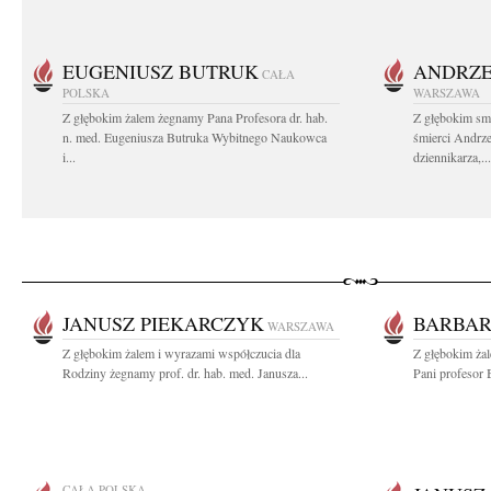
EUGENIUSZ BUTRUK
ANDRZE
CAŁA
POLSKA
WARSZAWA
Z głębokim żalem żegnamy Pana Profesora dr. hab.
Z głębokim sm
n. med. Eugeniusza Butruka Wybitnego Naukowca
śmierci Andrz
i...
dziennikarza,...
JANUSZ PIEKARCZYK
BARBAR
WARSZAWA
Z głębokim żalem i wyrazami współczucia dla
Z głębokim ża
Rodziny żegnamy prof. dr. hab. med. Janusza...
Pani profesor 
CAŁA POLSKA