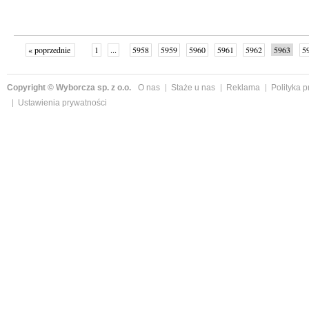
« poprzednie
1
...
5958
5959
5960
5961
5962
5963
5
...
6002
następne »
Copyright © Wyborcza sp. z o.o.
O nas
Staże u nas
Reklama
Polityka 
Ustawienia prywatności