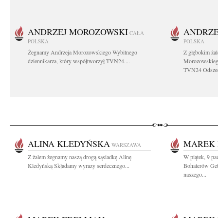
ANDRZEJ MOROZOWSKI
ANDRZE
CAŁA
POLSKA
POLSKA
Żegnamy Andrzeja Morozowskiego Wybitnego
Z głębokim ża
dziennikarza, który współtworzył TVN24....
Morozowskiego
TVN24 Odszed
ALINA KLEDYŃSKA
MAREK
WARSZAWA
Z żalem żegnamy naszą drogą sąsiadkę Alinę
W piątek, 9 pa
Kledyńską Składamy wyrazy serdecznego...
Bohaterów Get
naszego...