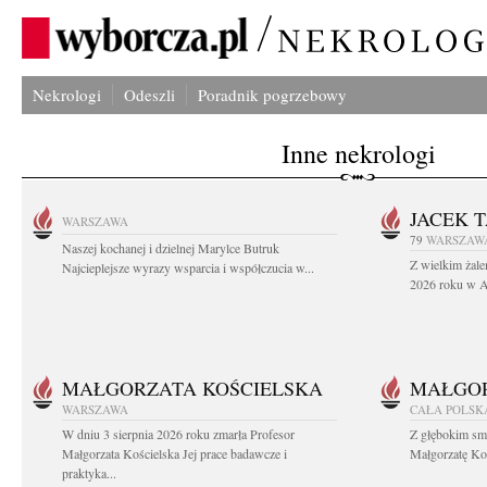
Nekrologi
Odeszli
Poradnik pogrzebowy
Inne nekrologi
JACEK 
WARSZAWA
79
WARSZAW
Naszej kochanej i dzielnej Marylce Butruk
Z wielkim żale
Najcieplejsze wyrazy wsparcia i współczucia w...
2026 roku w Au
MAŁGORZATA KOŚCIELSKA
MAŁGOR
WARSZAWA
CAŁA POLSK
W dniu 3 sierpnia 2026 roku zmarła Profesor
Z głębokim sm
Małgorzata Kościelska Jej prace badawcze i
Małgorzatę Koś
praktyka...