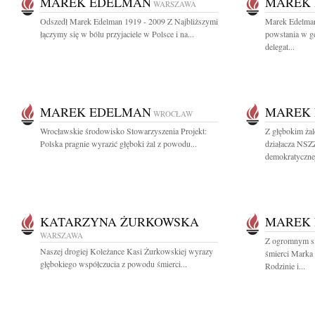
MAREK EDELMAN
MAREK
WARSZAWA
Odszedł Marek Edelman 1919 - 2009 Z Najbliższymi
Marek Edelman
łączymy się w bólu przyjaciele w Polsce i na...
powstania w ge
delegat...
MAREK EDELMAN
MAREK
WROCŁAW
Wrocławskie środowisko Stowarzyszenia Projekt:
Z głębokim ża
Polska pragnie wyrazić głęboki żal z powodu...
działacza NSZZ
demokratycznej
KATARZYNA ŻURKOWSKA
MAREK
WARSZAWA
Z ogromnym s
Naszej drogiej Koleżance Kasi Żurkowskiej wyrazy
śmierci Marka
głębokiego współczucia z powodu śmierci...
Rodzinie i...