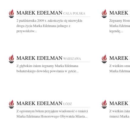
MAREK EDELMAN
MAREK
CAŁA POLSKA
2 października 2009 r. zakończyła się niezwykła
Żegnamy Hono
droga życia Marka Edelmana jednego z
Marka Edelman
przywódców...
legendę,...
MAREK EDELMAN
MAREK
WARSZAWA
Z głębokim żalem żegnamy Marka Edelmana
Z wielkim smu
bohaterskiego dowódcę powstania w getcie...
Marka Edelmana
MAREK EDELMAN
MAREK
ŁÓDŹ
Z ogromnym bólem przyjąłem wiadomość o śmierci
Z wielkim żal
Marka Edelmana Honorowego Obywatela Miasta...
śmierci Marka 