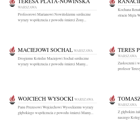
TERESA PLATA-NOWIŃSKA
RANACI
WARSZAWA
Kochana Renat
Profesorowi Marianowi Nowińskiemu serdeczne
stracie Męża W
wyrazy współczucia z powodu śmierci Żony...
MACIEJOWI SOCHAL
TERES 
WARSZAWA
WARSZAWA
Drogiemu Koledze Maciejowi Sochal serdeczne
Zaskoczeni i w
wyrazy współczucia z powodu śmierci Mamy...
profesor Teresy
WOJCIECH WYSOCKI
TOMASZ
WARSZAWA
WARSZAWA
Panu Prezesowi Wojciechowi Wysockiemu wyrazy
Z głębokim żal
głębokiego współczucia z powodu śmierci Mamy...
naszego Kolegi 