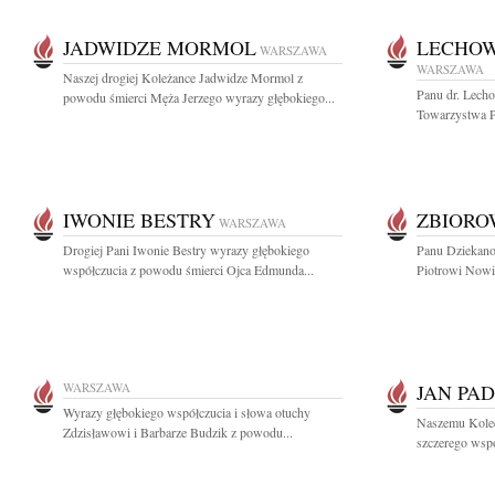
JADWIDZE MORMOL
LECHOW
WARSZAWA
WARSZAWA
Naszej drogiej Koleżance Jadwidze Mormol z
Panu dr. Lech
powodu śmierci Męża Jerzego wyrazy głębokiego...
Towarzystwa P
IWONIE BESTRY
ZBIOR
WARSZAWA
Drogiej Pani Iwonie Bestry wyrazy głębokiego
Panu Dziekan
współczucia z powodu śmierci Ojca Edmunda...
Piotrowi Nowi
WARSZAWA
JAN PA
Wyrazy głębokiego współczucia i słowa otuchy
Naszemu Kole
Zdzisławowi i Barbarze Budzik z powodu...
szczerego współ