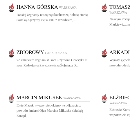
HANNA GÓRSKA
TOMASZ
WARSZAWA
WARSZAWA
Dzisiaj żegnamy naszą najukochańszą Babcię Hanię
Naszym Przyja
Górską Łączymy się w żalu z Dziadziem,...
Markiewiczom w
ZBIOROWY
ARKADI
CAŁA POLSKA
Ze smutkiem żegnam st. szer. Szymona Graczyka st.
Wyrazy głęboki
szer. Radosława Szyszkiewicza Żołnierzy 5...
powodu odejśc
MARCIN MIKUSEK
ELŻBIE
WARSZAWA
WARSZAWA
Ewie Mazek wyrazy głębokiego współczucia z
Elżbiecie Kar
powodu śmierci Ojca Marcina Mikuska składają
współczucia z 
Zarząd,...