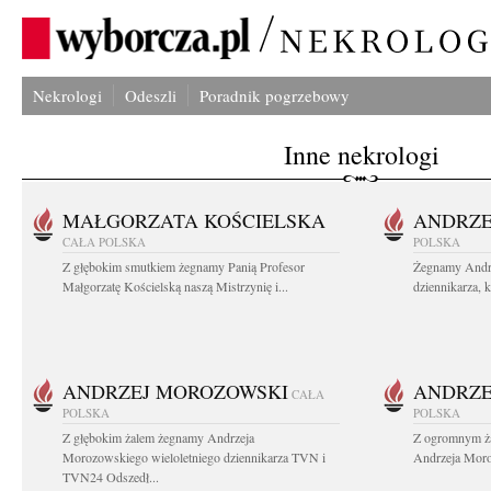
Nekrologi
Odeszli
Poradnik pogrzebowy
Inne nekrologi
MAŁGORZATA KOŚCIELSKA
ANDRZE
CAŁA POLSKA
POLSKA
Z głębokim smutkiem żegnamy Panią Profesor
Żegnamy Andr
Małgorzatę Kościelską naszą Mistrzynię i...
dziennikarza, 
ANDRZEJ MOROZOWSKI
ANDRZE
CAŁA
POLSKA
POLSKA
Z głębokim żalem żegnamy Andrzeja
Z ogromnym ża
Morozowskiego wieloletniego dziennikarza TVN i
Andrzeja Moro
TVN24 Odszedł...