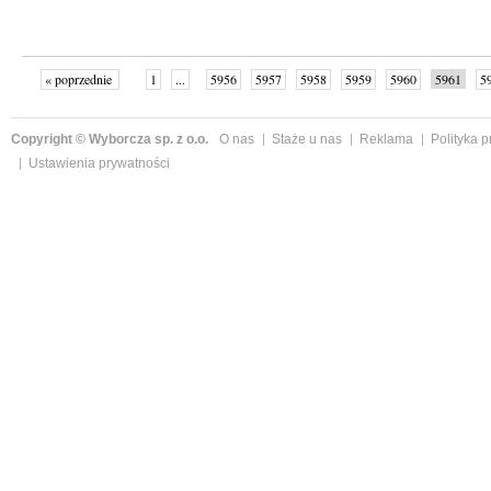
« poprzednie
1
...
5956
5957
5958
5959
5960
5961
5
...
6002
następne »
Copyright © Wyborcza sp. z o.o.
O nas
Staże u nas
Reklama
Polityka 
Ustawienia prywatności