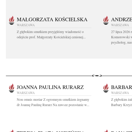
MAŁGORZATA KOŚCIELSKA
ANDRZE
WARSZAWA
WARSZAWA
Z głębokim smutkiem przyjęliśmy wiadomość o
27 lipca 2026 
odejściu prof. Małgorzaty Kościelskiej cenionej...
Komorowski ws
psycholog, nasz
JOANNA PAULINA RURARZ
BARBA
WARSZAWA
WARSZAWA
Non omnis moriar Z ogromnym smutkiem żegnamy
Z głębokim ża
dr Joannę Paulinę Rurarz Na zawsze pozostanie w...
Barbary Krzyż