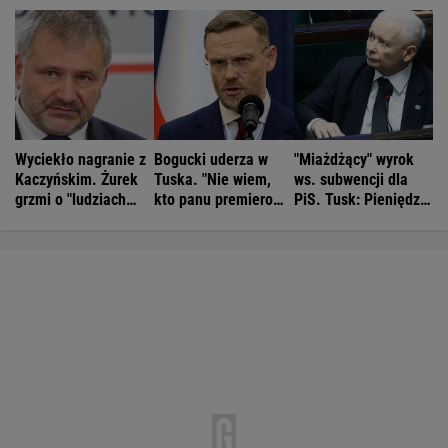
Wyciekło nagranie z
Bogucki uderza w
"Miażdżący" wyrok
Kaczyńskim. Żurek
Tuska. "Nie wiem,
ws. subwencji dla
grzmi o "ludziach
kto panu premierowi
PiS. Tusk: Pieniędzy
Ziobry"
podpowiada"
nie będzie