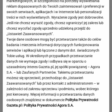
marketingowych, w szczególności na potrzeby wyświetlania
SUBSKRYPCJA
reklam dopasowanych do Twoich zainteresowań i preferencji w
swoich serwisach, aplikacjach i w Internecie lub personalizacji
Śmierć Marii Zięby w "Na Wspólnej" to
treści w nich wyświetlanych. Wyrażenie zgody jest dobrowolne.
ponury żart. Scenarzysta popłynął
Jeśli nie chcesz wyrazić zgody, chcesz ograniczyć jej zakres lub
ZUZANNA KWASEK
chcesz wycofać zgodę uprzednio udzieloną przejdź do
„Ustawień Zaawansowanych”.
Sensacyjne odkrycie w Gdańsku. Pod "Misiem"
Twoje dane osobowe mogą być przetwarzane także do celów
czekał historyczny skarb
badania i mierzenia informacji dotyczących funkcjonowania
serwisów i aplikacji lub łączone z danymi dot. świadczonych
Tobie usług. W określonych przypadkach przetwarzanie
danych nie wymaga zgody i odbywa się w oparciu o
Angelina Jolie pod presją. Brad Pitt domaga
uzasadniony interes Gazeta.pl, jej spółki powiązanej – Agora
się ujawnienia dokumentów
S.A. – lub Zaufanych Partnerów. Takiemu przetwarzaniu
możesz się sprzeciwić, przechodząc do „Ustawień
Zaawansowanych” lub przez kontakt z administratorem – w
zależności od zakresu sprzeciwu i podmiotu, wobec którego
jest kierowany. Więcej informacji o przetwarzaniu danych
osobowych znajdziesz w dokumencie
Polityka Prywatności
Gazeta.pl
i
Polityka Prywatności Agora S.A.