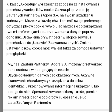
Klikając „Akceptuję” wyrażasz też zgodę na zainstalowanie i
przechowywanie plików cookie Gazeta.pl sp. z o.o., jej
Zaufanych Partnerów i Agora S.A. na Twoim urządzeniu
końcowym. Możesz w każdej chwili zmienić swoje preferencje
dotyczące plików cookie, wywołując narzędzie do zarządzania
twoimi preferencjami dot. przetwarzania danych poprzez
odnośnik „Ustawienia prywatności ” w stopce serwisu i
przechodząc do „Ustawień Zaawansowanych”. Zmiana
ustawień plików cookie możliwa jest także za pomocą ustawień
przeglądarki.
My, nasi Zaufani Partnerzy i Agora S.A. możemy przetwarzać
Sprawdzili biżuterię. Normy bezpieczeństwa
dane osobowe w następujących celach:
przekroczono setki razy
Użycie dokładnych danych geolokalizacyjnych. Aktywne
skanowanie charakterystyki urządzenia do celów
identyfikacji. Przechowywanie informacji na urządzeniu lub
dostęp do nich. Spersonalizowane reklamy i treści, pomiar
Jerzy Zięba w Kancelarii Prezydenta.
reklam i treści, badnie odbiorców i ulepszanie usług.
"Fantastyczne spotkanie"
Lista Zaufanych Partnerów