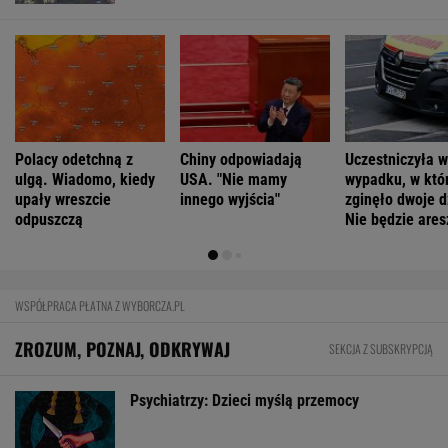
Polacy odetchną z
Chiny odpowiadają
Uczestniczyła w
ulgą. Wiadomo, kiedy
USA. "Nie mamy
wypadku, w któ
upały wreszcie
innego wyjścia"
zginęło dwoje d
odpuszczą
Nie będzie ares
WSPÓŁPRACA PŁATNA Z WYBORCZA.PL
ZROZUM, POZNAJ, ODKRYWAJ
SEKCJA Z SUBSKRYPCJĄ
Psychiatrzy: Dzieci myślą przemocy