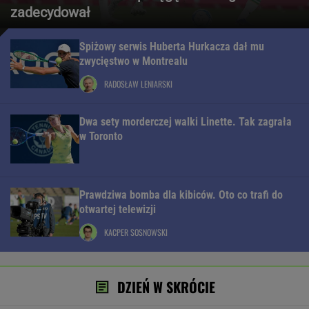
zadecydował
Spiżowy serwis Huberta Hurkacza dał mu
zwycięstwo w Montrealu
RADOSŁAW LENIARSKI
Dwa sety morderczej walki Linette. Tak zagrała
w Toronto
Prawdziwa bomba dla kibiców. Oto co trafi do
otwartej telewizji
KACPER SOSNOWSKI
DZIEŃ W SKRÓCIE