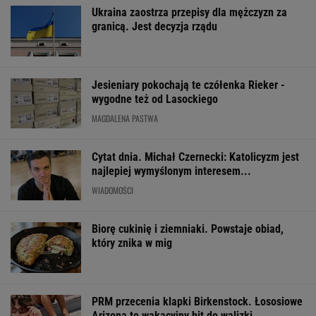
Ukraina zaostrza przepisy dla mężczyzn za
granicą. Jest decyzja rządu
Jesieniary pokochają te czółenka Rieker -
wygodne też od Lasockiego
MAGDALENA PASTWA
Cytat dnia. Michał Czernecki: Katolicyzm jest
najlepiej wymyślonym interesem...
WIADOMOŚCI
Biorę cukinię i ziemniaki. Powstaje obiad,
który znika w mig
PRM przecenia klapki Birkenstock. Łososiowe
Arizona to wakacyjny hit do walizki