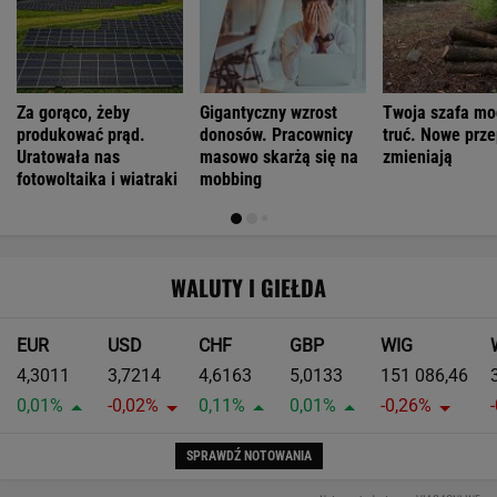
Za gorąco, żeby
Gigantyczny wzrost
Twoja szafa mo
produkować prąd.
donosów. Pracownicy
truć. Nowe prze
Uratowała nas
masowo skarżą się na
zmieniają
fotowoltaika i wiatraki
mobbing
WALUTY I GIEŁDA
EUR
USD
CHF
GBP
WIG
4,3011
3,7214
4,6163
5,0133
151 086,46
0,01%
-0,02%
0,11%
0,01%
-0,26%
SPRAWDŹ NOTOWANIA