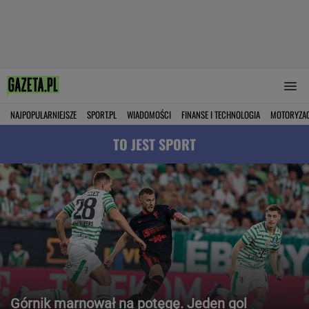
NAJPOPULARNIEJSZE
SPORT.PL
WIADOMOŚCI
FINANSE I TECHNOLOGIA
MOTORYZA
TO JEST SPORT
Górnik marnował na potęgę. Jeden gol