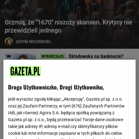
Grzmią, że "1670" niszczy skansen. Krytycy nie
przewidzieli jednego
JUSTYNA BRYCZKOWSKA
Skłodowska na banknocie?
Zadecydowała interwencja polskiego ministra
SUBSKRYPCJA
Droga Użytkowniczko, Drogi Użytkowniku,
W USA szykują przepis, który może zmienić
zasady zakupów w sklepach
jeśli wyrazisz zgodę klikając „Akceptuję”, Gazeta.pl sp. z o.o.
oraz jej Zaufani Partnerzy, w tym [
676
] Zaufanych Partnerów
IAB, jak również Agora S.A. będąca spółką powiązaną z
Huczne świętowanie, a potem
Gazeta.pl sp. z o.o., będą przetwarzać Twoje dane osobowe
perturbacje. Polacy zapamiętają ten wyjazd na
takie jak adresy IP, adresy e-mail czy identyfikatory plików
długo
cookie lub inne informacje zapisane w tych plikach do celów