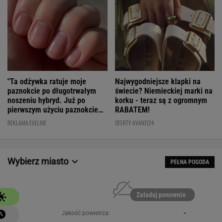
"Ta odżywka ratuje moje
Najwygodniejsze klapki na
paznokcie po długotrwałym
świecie? Niemieckiej marki na
noszeniu hybryd. Już po
korku - teraz są z ogromnym
pierwszym użyciu paznokcie
RABATEM!
są utwardzone"
REKLAMA EVELINE
OFERTY AVANTI24
Wybierz miasto
PEŁNA POGODA
Załaduj ponownie
Jakość powietrza:
-