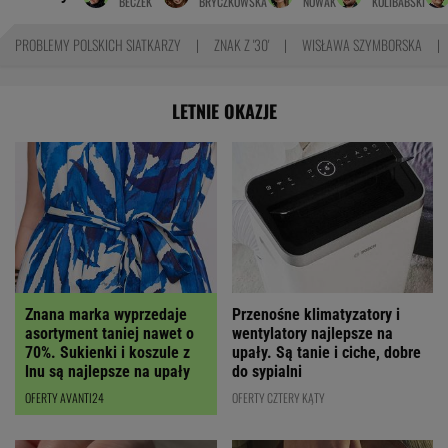
BECZEK
BRYCZKOWSKA
NOWAK
KOLIBABSKI
PROBLEMY POLSKICH SIATKARZY
ZNAK Z '30'
WISŁAWA SZYMBORSKA
LETNIE OKAZJE
Znana marka wyprzedaje
Przenośne klimatyzatory i
asortyment taniej nawet o
wentylatory najlepsze na
70%. Sukienki i koszule z
upały. Są tanie i ciche, dobre
lnu są najlepsze na upały
do sypialni
OFERTY AVANTI24
OFERTY CZTERY KĄTY