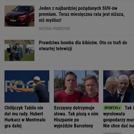
Jeden z najbardziej pożądanych SUV-ów
premium. Teraz miesięczna rata jest niższa,
niż myślisz!
MATERIAŁ PROMOCYJNY
Prawdziwa bomba dla kibiców. Oto co trafi do
otwartej telewizji
Chilijczyk Tabilo nie
Szczęsny dotrzymuje
Tak 
dał mu rady. Hubert
słowa. Tak piszą o nim
wyrolowała
Hurkacz w Montrealu
Hiszpanie po
gospodarzy mun
gra dalej
wyjeździe Barcelony
Nie chce dać n
miliona
SUBSKRYPCJA