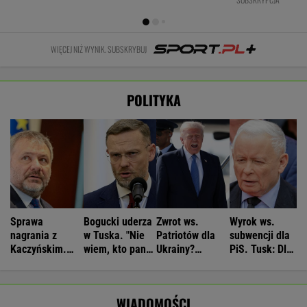
WIĘCEJ NIŻ WYNIK. SUBSKRYBUJ
POLITYKA
Sprawa
Bogucki uderza
Zwrot ws.
Wyrok ws.
nagrania z
w Tuska. "Nie
Patriotów dla
subwencji dla
Kaczyńskim.
wiem, kto panu
Ukrainy?
PiS. Tusk: Dla
Żurek poruszył
premierowi
Reuters:
przekręciarzy
temat ludzi
podpowiada"
Rozważane są
pieniędzy nie
Ziobry
trzy możliwości
będzie
WIADOMOŚCI