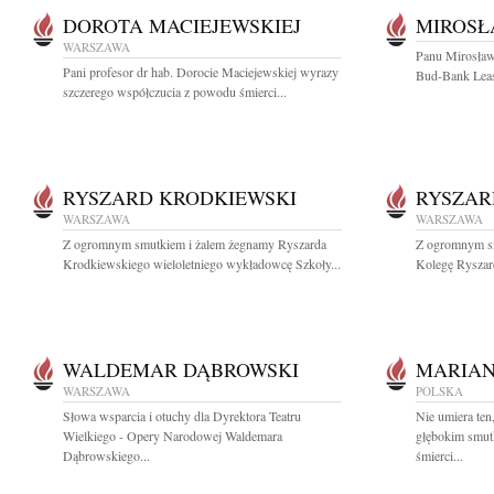
DOROTA MACIEJEWSKIEJ
MIROSŁ
WARSZAWA
Panu Mirosław
Pani profesor dr hab. Dorocie Maciejewskiej wyrazy
Bud-Bank Leasi
szczerego współczucia z powodu śmierci...
RYSZARD KRODKIEWSKI
RYSZAR
WARSZAWA
WARSZAWA
Z ogromnym smutkiem i żalem żegnamy Ryszarda
Z ogromnym sm
Krodkiewskiego wieloletniego wykładowcę Szkoły...
Kolegę Ryszard
WALDEMAR DĄBROWSKI
MARIAN
WARSZAWA
POLSKA
Słowa wsparcia i otuchy dla Dyrektora Teatru
Nie umiera ten
Wielkiego - Opery Narodowej Waldemara
głębokim smut
Dąbrowskiego...
śmierci...