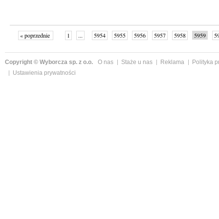
« poprzednie
1
...
5954
5955
5956
5957
5958
5959
5
...
6002
następne »
Copyright © Wyborcza sp. z o.o.
O nas
Staże u nas
Reklama
Polityka 
Ustawienia prywatności