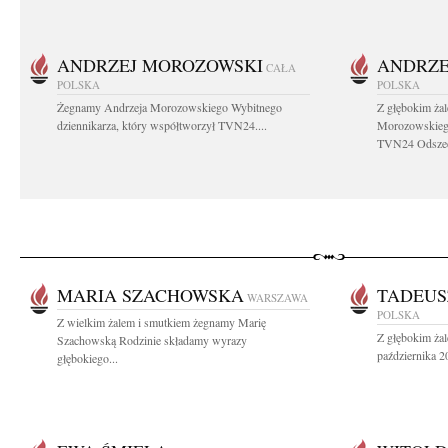
ANDRZEJ MOROZOWSKI
ANDRZE
CAŁA
POLSKA
POLSKA
Żegnamy Andrzeja Morozowskiego Wybitnego
Z głębokim ża
dziennikarza, który współtworzył TVN24....
Morozowskiego
TVN24 Odszed
MARIA SZACHOWSKA
TADEUS
WARSZAWA
POLSKA
Z wielkim żalem i smutkiem żegnamy Marię
Z głębokim ża
Szachowską Rodzinie składamy wyrazy
października 2
głębokiego...