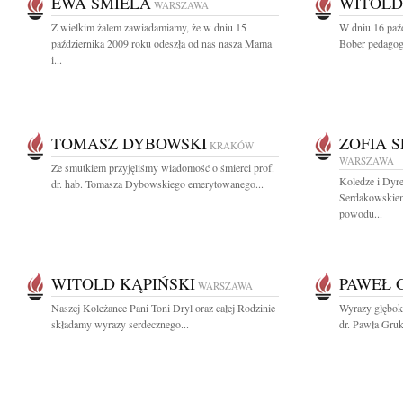
EWA ŚMIELA
WITOLD
WARSZAWA
Z wielkim żalem zawiadamiamy, że w dniu 15
W dniu 16 paź
października 2009 roku odeszła od nas nasza Mama
Bober pedagog,
i...
TOMASZ DYBOWSKI
ZOFIA 
KRAKÓW
WARSZAWA
Ze smutkiem przyjęliśmy wiadomość o śmierci prof.
Koledze i Dyr
dr. hab. Tomasza Dybowskiego emerytowanego...
Serdakowskiem
powodu...
WITOLD KĄPIŃSKI
PAWEŁ 
WARSZAWA
Naszej Koleżance Pani Toni Dryl oraz całej Rodzinie
Wyrazy głębok
składamy wyrazy serdecznego...
dr. Pawła Gruk