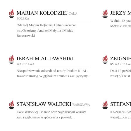
MARIAN KOŁODZIEJ
JERZY 
CAŁA
POLSKA
W dniu 12 paźd
Odszedł Marian Kołodziej Halino szczerze
Metelski zasłu
współczujemy Andrzej Matynia i Mietek
Bancerowski
IBRAHIM AL-JAWAHIRI
ZBIGNI
WARSZAWA
85
WARSZAW
Niespodziewanie odszedł od nas dr Ibrahim K. Al-
Dnia 12 paździ
Jawahiri urolog W głębokim smutku i żalu łączymy...
zmarł płk w st
STANISŁAW WALECKI
STEFAN
WARSZAWA
Ewie Waleckiej i Marcie oraz Najbliższym wyrazy
Koleżance Syl
żalu i głębokiego współczucia z powodu...
współczucia z 