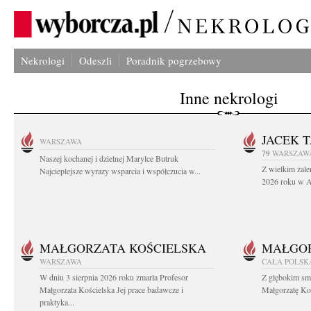
Nekrologi
Odeszli
Poradnik pogrzebowy
Inne nekrologi
JACEK 
WARSZAWA
79
WARSZAW
Naszej kochanej i dzielnej Marylce Butruk
Z wielkim żale
Najcieplejsze wyrazy wsparcia i współczucia w...
2026 roku w Au
MAŁGORZATA KOŚCIELSKA
MAŁGOR
WARSZAWA
CAŁA POLSK
W dniu 3 sierpnia 2026 roku zmarła Profesor
Z głębokim sm
Małgorzata Kościelska Jej prace badawcze i
Małgorzatę Koś
praktyka...