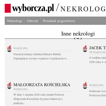
Nekrologi
Odeszli
Poradnik pogrzebowy
Inne nekrologi
JACEK 
WARSZAWA
79
WARSZAW
Naszej kochanej i dzielnej Marylce Butruk
Z wielkim żale
Najcieplejsze wyrazy wsparcia i współczucia w...
2026 roku w Au
MAŁGORZATA KOŚCIELSKA
WARSZAWA
WARSZAWA
Serdeczne wyr
W dniu 3 sierpnia 2026 roku zmarła Profesor
Profesora Dar
Małgorzata Kościelska Jej prace badawcze i
praktyka...