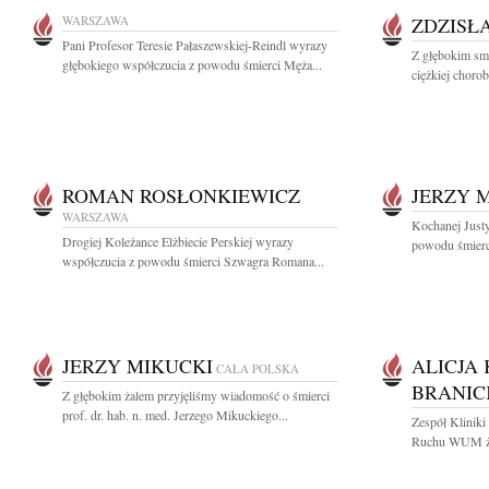
WARSZAWA
ZDZISŁ
Pani Profesor Teresie Pałaszewskiej-Reindl wyrazy
Z głębokim sm
głębokiego współczucia z powodu śmierci Męża...
ciężkiej chorob
ROMAN ROSŁONKIEWICZ
JERZY 
WARSZAWA
Kochanej Justy
Drogiej Koleżance Elżbiecie Perskiej wyrazy
powodu śmierci
współczucia z powodu śmierci Szwagra Romana...
JERZY MIKUCKI
ALICJA 
CAŁA POLSKA
BRANIC
Z głębokim żalem przyjęliśmy wiadomość o śmierci
prof. dr. hab. n. med. Jerzego Mikuckiego...
Zespół Kliniki
Ruchu WUM żeg