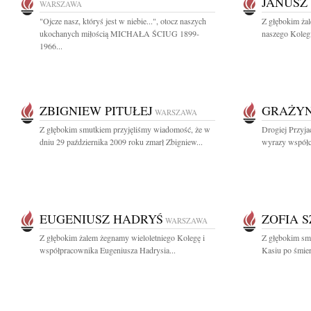
JANUSZ
WARSZAWA
"Ojcze nasz, któryś jest w niebie...", otocz naszych
Z głębokim ża
ukochanych miłością MICHAŁA ŚCIUG 1899-
naszego Kolegi
1966...
ZBIGNIEW PITUŁEJ
GRAŻYN
WARSZAWA
Z głębokim smutkiem przyjęliśmy wiadomość, że w
Drogiej Przyja
dniu 29 października 2009 roku zmarł Zbigniew...
wyrazy współc
EUGENIUSZ HADRYŚ
ZOFIA 
WARSZAWA
Z głębokim żalem żegnamy wieloletniego Kolegę i
Z głębokim sm
współpracownika Eugeniusza Hadrysia...
Kasiu po śmier