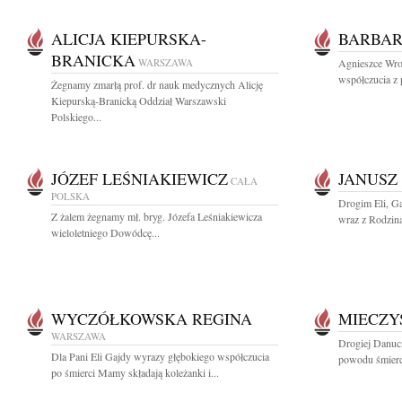
ALICJA KIEPURSKA-
BARBAR
BRANICKA
WARSZAWA
Agnieszce Wroń
współczucia z 
Żegnamy zmarłą prof. dr nauk medycznych Alicję
Kiepurską-Branicką Oddział Warszawski
Polskiego...
JÓZEF LEŚNIAKIEWICZ
JANUSZ
CAŁA
POLSKA
Drogim Eli, Ga
Z żalem żegnamy mł. bryg. Józefa Leśniakiewicza
wraz z Rodzina
wieloletniego Dowódcę...
WYCZÓŁKOWSKA REGINA
MIECZY
WARSZAWA
Drogiej Danuc
Dla Pani Eli Gajdy wyrazy głębokiego współczucia
powodu śmierc
po śmierci Mamy składają koleżanki i...