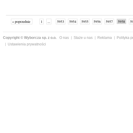
« poprzednie
1
...
5953
5954
5955
5956
5957
5958
5
...
6003
następne »
Copyright © Wyborcza sp. z o.o.
O nas
Staże u nas
Reklama
Polityka 
Ustawienia prywatności