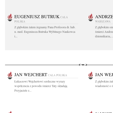
EUGENIUSZ BUTRUK
ANDRZE
CAŁA
POLSKA
WARSZAWA
Z głębokim żalem żegnamy Pana Profesora dr. hab.
Z głębokim sm
n. med. Eugeniusza Butruka Wybitnego Naukowca
śmierci Andrz
i...
dziennikarza,...
JAN WEJCHERT
JAN WE
CAŁA POLSKA
Łukaszowi Wejchertowi serdeczne wyrazy
Z głębokim żal
współczucia z powodu śmierci Taty składają
wiadomość o śm
Przyjaciele z...