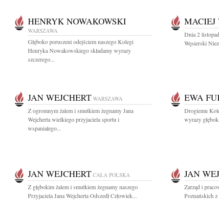
HENRYK NOWAKOWSKI
MACIEJ
WARSZAWA
Dnia 2 listopa
Głęboko poruszeni odejściem naszego Kolegi
Węsierski Niezw
Henryka Nowakowskiego składamy wyrazy
szczerego...
JAN WEJCHERT
EWA FU
WARSZAWA
Z ogromnym żalem i smutkiem żegnamy Jana
Drogiemu Kol
Wejcherta wielkiego przyjaciela sportu i
wyrazy głęboki
wspaniałego...
JAN WEJCHERT
JAN WE
CAŁA POLSKA
Z głębokim żalem i smutkiem żegnamy naszego
Zarząd i prac
Przyjaciela Jana Wejcherta Odszedł Człowiek...
Poznańskich z