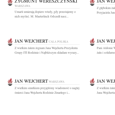
ZYGMUNT WERESZCZYŃSKI
JAN WE
WARSZAWA
Z głębokim ża
Umarli umierają dopiero wtedy, gdy przestajemy o
Przyjaciela Ja
nich myśleć. M. Maeterlinck Odszedł nasz...
JAN WEJCHERT
JAN WE
CAŁA POLSKA
Z wielkim żalem żegnam Jana Wejcherta Prezydenta
Pani Aldonie 
Grupy ITI Rodzinie i Najbliższym składam wyrazy...
żalu i solidar
JAN WEJCHERT
JAN WE
WARSZAWA
Z wielkim smutkiem przyjęliśmy wiadomość o nagłej
Z wielkim żal
śmierci Jana Wejcherta Rodzinie Zmarłego i...
Jana Wejcherta