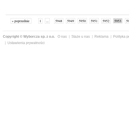
« poprzednie
1
...
5948
5949
5950
5951
5952
5953
5
...
6003
następne »
Copyright © Wyborcza sp. z o.o.
O nas
Staże u nas
Reklama
Polityka 
Ustawienia prywatności