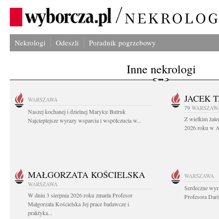
Nekrologi
Odeszli
Poradnik pogrzebowy
Inne nekrologi
JACEK 
WARSZAWA
79
WARSZAW
Naszej kochanej i dzielnej Marylce Butruk
Z wielkim żale
Najcieplejsze wyrazy wsparcia i współczucia w...
2026 roku w Au
MAŁGORZATA KOŚCIELSKA
WARSZAWA
WARSZAWA
Serdeczne wyr
W dniu 3 sierpnia 2026 roku zmarła Profesor
Profesora Dar
Małgorzata Kościelska Jej prace badawcze i
praktyka...