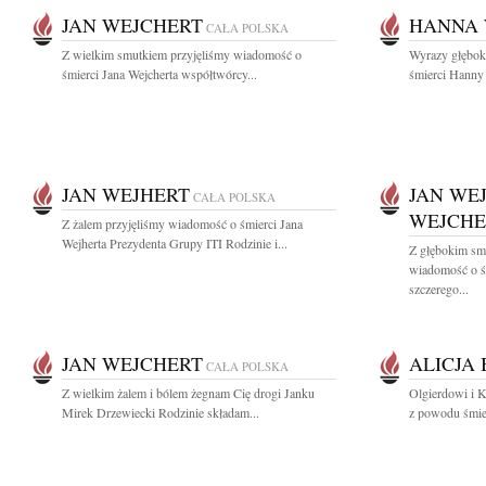
JAN WEJCHERT
HANNA
CAŁA POLSKA
Z wielkim smutkiem przyjęliśmy wiadomość o
Wyrazy głębok
śmierci Jana Wejcherta współtwórcy...
śmierci Hanny
JAN WEJHERT
JAN WE
CAŁA POLSKA
WEJCHE
Z żalem przyjęliśmy wiadomość o śmierci Jana
Wejherta Prezydenta Grupy ITI Rodzinie i...
Z głębokim smu
wiadomość o ś
szczerego...
JAN WEJCHERT
ALICJA
CAŁA POLSKA
Z wielkim żalem i bólem żegnam Cię drogi Janku
Olgierdowi i K
Mirek Drzewiecki Rodzinie składam...
z powodu śmier