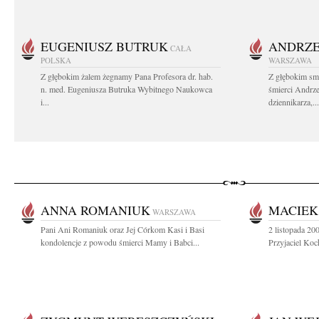
EUGENIUSZ BUTRUK
ANDRZE
CAŁA
POLSKA
WARSZAWA
Z głębokim żalem żegnamy Pana Profesora dr. hab.
Z głębokim sm
n. med. Eugeniusza Butruka Wybitnego Naukowca
śmierci Andrz
i...
dziennikarza,...
ANNA ROMANIUK
MACIEK
WARSZAWA
Pani Ani Romaniuk oraz Jej Córkom Kasi i Basi
2 listopada 20
kondolencje z powodu śmierci Mamy i Babci...
Przyjaciel Koc